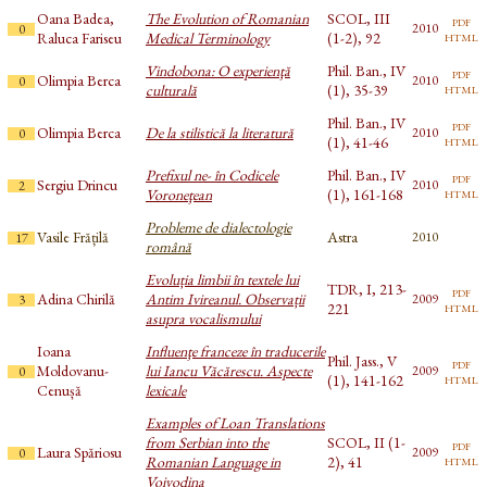
Oana Badea,
The Evolution of Romanian
SCOL, III
pdf
2010
0
html
Raluca Fariseu
Medical Terminology
(1-2), 92
Vindobona: O experienţă
Phil. Ban., IV
pdf
Olimpia Berca
2010
0
html
culturală
(1), 35-39
Phil. Ban., IV
pdf
Olimpia Berca
De la stilistică la literatură
2010
0
html
(1), 41-46
Prefixul ne- în Codicele
Phil. Ban., IV
pdf
Sergiu Drincu
2010
2
html
Voroneţean
(1), 161-168
Probleme de dialectologie
Vasile Frățilă
Astra
2010
17
română
Evoluția limbii în textele lui
TDR, I, 213-
pdf
Adina Chirilă
Antim Ivireanul. Observații
2009
3
html
221
asupra vocalismului
Ioana
Influenţe franceze în traducerile
Phil. Jass., V
pdf
Moldovanu-
lui Iancu Văcărescu. Aspecte
2009
0
html
(1), 141-162
Cenușă
lexicale
Examples of Loan Translations
from Serbian into the
SCOL, II (1-
pdf
Laura Spăriosu
2009
0
html
Romanian Language in
2), 41
Voivodina