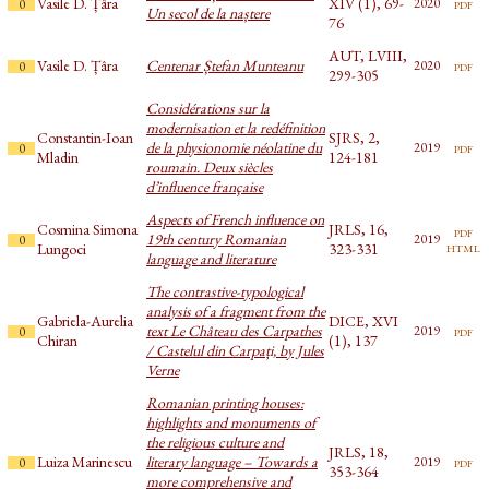
Vasile D. Țâra
XIV (1), 69-
pdf
2020
0
Un secol de la naștere
76
AUT, LVIII,
Vasile D. Țâra
Centenar Ștefan Munteanu
pdf
2020
0
299-305
Considérations sur la
modernisation et la redéfinition
Constantin-Ioan
SJRS, 2,
de la physionomie néolatine du
pdf
2019
0
Mladin
124-181
roumain. Deux siècles
d’influence française
Aspects of French influence on
Cosmina Simona
JRLS, 16,
pdf
19th century Romanian
2019
0
html
Lungoci
323-331
language and literature
The contrastive-typological
analysis of a fragment from the
Gabriela-Aurelia
DICE, XVI
text Le Château des Carpathes
pdf
2019
0
Chiran
(1), 137
/ Castelul din Carpați, by Jules
Verne
Romanian printing houses:
highlights and monuments of
the religious culture and
JRLS, 18,
Luiza Marinescu
literary language – Towards a
pdf
2019
0
353-364
more comprehensive and