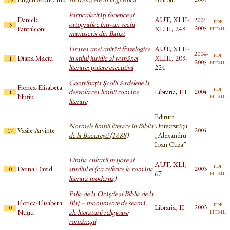
Particularități fonetice şi
Daniele
AUT, XLII-
2004-
pdf
ortografice într-un vechi
3
html
Pantaleoni
XLIII, 249
2005
manuscris din Banat
Fixarea unei unități frazelogice
AUT, XLII-
2004-
pdf
Diana Maciu
în stilul juridic al românei
XLIII, 209-
1
html
2005
literare: putere executivă
224
Contribuţia Şcolii Ardelene la
Florica-Elisabeta
pdf
dezvoltarea limbii române
Libraria, III
2004
1
html
Nuțiu
literare
Editura
Normele limbii literare în Biblia
Universităţii
Vasile Arvinte
2004
17
de la București (1688)
„Alexandru
Ioan Cuza”
Limba culturii majore şi
AUT, XLI,
pdf
Doina David
studiul ei (cu referire la româna
2003
0
html
67
literară modernă)
Palia de la Orăştie şi Biblia de la
Florica-Elisabeta
Blaj – monumente de seamă
pdf
Libraria, II
2003
0
html
Nuțiu
ale literaturii religioase
româneşti