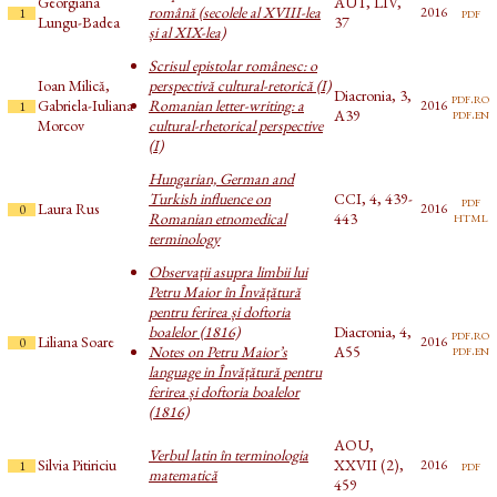
Georgiana
AUT, LIV,
română (secolele al XVIII-lea
pdf
2016
1
Lungu-Badea
37
și al XIX-lea)
Scrisul epistolar românesc: o
Ioan Milică,
perspectivă cultural-retorică (I)
Diacronia, 3,
pdf.ro
Gabriela-Iuliana
Romanian letter-writing: a
2016
1
pdf.en
A39
Morcov
cultural-rhetorical perspective
(I)
Hungarian, German and
Turkish influence on
CCI, 4, 439-
pdf
Laura Rus
2016
0
html
Romanian etnomedical
443
terminology
Observații asupra limbii lui
Petru Maior în Învățătură
pentru ferirea și doftoria
boalelor (1816)
Diacronia, 4,
pdf.ro
Liliana Soare
2016
0
pdf.en
Notes on Petru Maior’s
A55
language in Învățătură pentru
ferirea și doftoria boalelor
(1816)
AOU,
Verbul latin în terminologia
Silvia Pitiriciu
XXVII (2),
pdf
2016
1
matematică
459