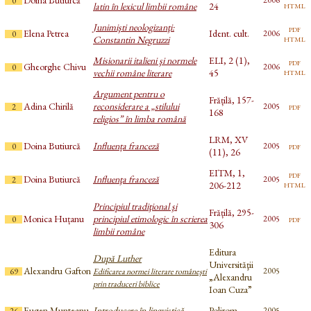
0
html
latin în lexicul limbii române
24
Junimişti neologizanţi:
pdf
Elena Petrea
Ident. cult.
2006
0
html
Constantin Negruzzi
Misionarii italieni şi normele
ELI, 2 (1),
pdf
Gheorghe Chivu
2006
0
html
vechii române literare
45
Argument pentru o
Frățilă, 157-
Adina Chirilă
reconsiderare a „stilului
pdf
2005
2
168
religios” în limba română
LRM, XV
Doina Butiurcă
Influența franceză
pdf
2005
0
(11), 26
EITM, 1,
pdf
Doina Butiurcă
Influenţa franceză
2005
2
html
206-212
Principiul tradiţional şi
Frățilă, 295-
Monica Huțanu
principiul etimologic în scrierea
pdf
2005
0
306
limbii române
Editura
După Luther
Universităţii
Alexandru Gafton
2005
69
Edificarea normei literare româneşti
„Alexandru
prin traduceri biblice
Ioan Cuza”
Eugen Munteanu
Introducere în lingvistică
Polirom
2005
26