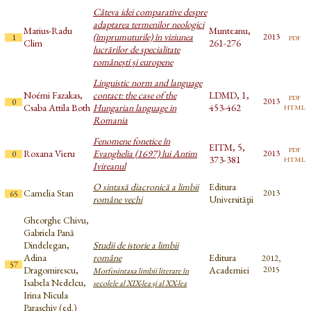
Câteva idei comparative despre
adaptarea termenilor neologici
Marius-Radu
Munteanu,
(împrumuturile) în viziunea
pdf
2013
1
Clim
261-276
lucrărilor de specialitate
românești și europene
Linguistic norm and language
Noémi Fazakas,
contact: the case of the
LDMD, 1,
pdf
2013
0
html
Csaba Attila Both
Hungarian language in
453-462
Romania
Fenomene fonetice în
EITM, 5,
pdf
Roxana Vieru
Evanghelia (1697) lui Antim
2013
0
html
373-381
Ivireanul
O sintaxă diacronică a limbii
Editura
Camelia Stan
2013
65
române vechi
Universităţii
Gheorghe Chivu,
Gabriela Pană
Dindelegan,
Studii de istorie a limbii
Adina
române
Editura
2012,
57
Dragomirescu,
Academiei
2015
Morfosintaxa limbii literare în
Isabela Nedelcu,
secolele al XIX-lea și al XX-lea
Irina Nicula
Paraschiv (ed.)