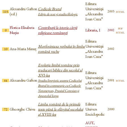
Editura
Alexandru Gafton
Codicele Bratul
Universităţii
html
2003
115
(ed.)
„Alexandru
Ediţie de text şi studiu filologic
Ioan Cuza”
Florica-Elisabeta
Contribuţii la istoria cărţii
pdf
Libraria, I
2002
0
html
Nuțiu
religioase româneşti
Editura
Morfosintaxa verbului în limba
Universităţii
Ana-Maria Minuț
2002
10
română veche
„Alexandru
Ioan Cuza”
Evoluţia limbii române prin
traduceri biblice din secolul al
Editura
XVI-lea
Universităţii
Alexandru Gafton
html
2001
64
Studiu lingvistic asupra Codicelui
„Alexandru
Bratul în comparaţie cu Codicele
Ioan Cuza”
Voroneţean, Praxiul Coresian şi
Apostolul Iorga
Limba română de la primele
Editura
Gheorghe Chivu
texte până la sfârșitul secolului
Univers
2000
72
al XVIII-lea
Enciclopedic
AUT,