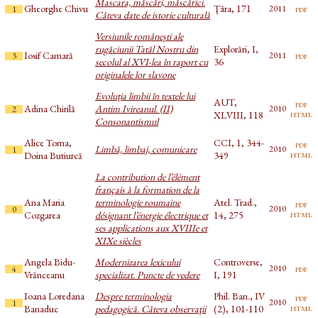
Mascara, măscări, măscărici.
Gheorghe Chivu
Țâra, 171
pdf
2011
1
Câteva date de istorie culturală
Versiunile românești ale
rugăciunii Tatăl Nostru din
Explorări, I,
Iosif Camară
pdf
2011
3
secolul al XVI-lea în raport cu
36
originalele lor slavone
Evoluția limbii în textele lui
AUT,
pdf
Adina Chirilă
Antim Ivireanul. (II)
2010
2
html
XLVIII, 118
Consonantismul
Alice Toma,
CCI, 1, 344-
pdf
Limbă, limbaj, comunicare
2010
1
html
Doina Butiurcă
349
La contribution de l’élément
français à la formation de la
Ana Maria
terminologie roumaine
Atel. Trad.,
pdf
2010
0
html
Cozgarea
désignant l’énergie électrique et
14, 275
ses applications aux XVIIIe et
XIXe siècles
Angela Bidu-
Modernizarea lexicului
Controverse,
pdf
2010
4
Vrănceanu
specializat. Puncte de vedere
I, 191
Ioana Loredana
Despre terminologia
Phil. Ban., IV
pdf
2010
1
html
Banaduc
pedagogică. Câteva observaţii
(2), 101-110