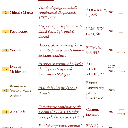
Terminologia gramaticală
AUG/XXIV,
Mihaela Marcu
românească din perioada
pdf
2009
2
II, 275
1757-1828
Despre noțiunile științifice de
LRM, XIX
Petru Butuc
limbă literară și română
pdf
2009
1
(7-8), 50
literară
Aspecte ale terminologiilor şi
EITM, 3,
pdf
Voica Radu
contribuţia acestora la înnoirea
2009
0
html
545-552
lexicului românesc
Psaltirea în versuri a lui Ştefan
ALIL,
Dragoș
2007-
pdf
din Făgăraş (Fogarasi).
XLVII-
3
html
Moldovanu
2008
Comentarii filologice
XLVIII, 27
Editura
Alexandru
Palia de la Orăştie (1582)
Universităţii
Gafton, Vasile
2007
53
„Alexandru
II. Studii
Arvinte
Ioan Cuza”
O traducere românească din
Comun.
pdf
Aida Todi
secolul al XIX-lea: Hamlet,
2006
0
html
intercult.
principele Danemarcei (1855)
Fond şi „superstrat cultural”
ELI, 2 (1),
pdf
Doina Butiurcă
2006