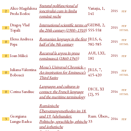
Statutul polifuncțional al
Alice-Magdalena
Variația, 1,
jonctivului cum în limba
pdf
2015
2
Preda Bodoc
141
română veche
Dragoș Vlad
International scientific terms of
GIDNI, 2,
pdf
2015
0
html
Topală
the 20th century (1900–1910)
555-558
Elena Andreea
Romanian language in the first
JRLS, 6,
pdf
2015
0
html
Popa
half of the 9th century
981-985
Recursul la argou în presa
AUI, LXI,
Ioan Milică
pdf
2015
0
românească (1860-1945)
181
Moxa’s Universal Chronicle –
Iuliana-Valentina
JRLS, 7,
pdf
An inspiration for Eminescu’s
2015
0
html
Boboacă
415-420
Third Satire
Languages and cultures in
DICE, XI
pdf
Corina Sandiuc
contact: the French language
2014
0
html
(2), 95
and the maritime terminology
Rumänische
Übersetzungsmethoden im 18.
Georgiana
und 19. Jahrhundert.
Rum. Übers.,
pdf
2014
3
Lungu-Badea
Politische, sprachliche, ethische
33
und ästhetische