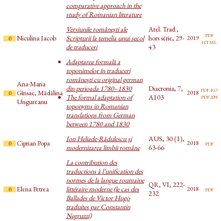
comparative approach in the
study of Romanian literature
Versiunile româneşti ale
Atel. Trad.,
pdf
Niculina Iacob
Scripturii la temelia unui secol
hors série, 29-
2019
0
html
de traduceri
43
Adaptarea formală a
toponimelor în traduceri
românești cu original german
Ana-Maria
din perioada 1780–1830
Diacronia, 7,
pdf.ro
Gînsac, Mădălina
2018
0
pdf.en
The formal adaptation of
A103
Ungureanu
toponyms in Romanian
translations from German
between 1780 and 1830
Ion Heliade-Rădulescu şi
AUS, 30 (1),
Ciprian Popa
pdf
2018
0
modernizarea limbii române
63-66
La contribution des
traductions à l’unification des
normes de la langue roumaine
QR, VI, 222-
Elena Petrea
littéraire moderne (le cas des
pdf
2018
0
232
Ballades de Victor Hugo
traduites par Constantin
Negruzzi)