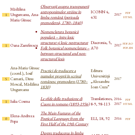
Observaţii asupra transpunerii
Mădălina
antroponimelor străine în
ICONN 4,
pdf
Ungureanu, Ana-
2017
1
html
limba română (perioada
431
Maria Gînsac
premodernă, 1780–1840)
Nomenclatura botanică
populară – între lexic
structurat și lexic nestructurat
Diacronia, 5,
pdf.ro
Oana Zamfirescu
2017
1
pdf.en
Folk botanical nomenclature –
A70
between structured and non-
structured lexis
Ana-Maria Gînsac
Practici de traducere a
Editura
(coord.), Iosif
numelor proprii în scrisul
Universității
Camară, Dinu
2017
5
românesc premodern (1780–
„Alexandru
Moscal, Mădălina
1830)
Ioan Cuza”
Ungureanu
Le sfide della traduzione di
Translationes,
2016-
pdf
Iulia Cosma
1
html
Cuore in romeno (1893-1936)
8-9, 98-113
2017
The Main Features of the
Elena-Andreea
Poetical Language from the
ELI, 18, 92
pdf
2016
0
Popa
First Half of the 19th Century
Despre traducerea în limba