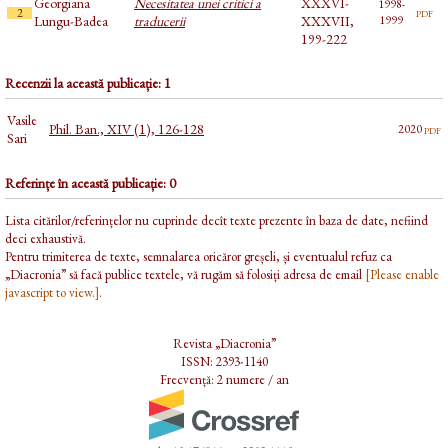
Georgiana
Necesitatea unei critici a
XXXVI-
1998-
pdf
2
Lungu-Badea
traducerii
XXXVII,
1999
199-222
Recenzii la această publicație: 1
Vasile
Phil. Ban., XIV (1), 126-128
pdf
2020
Sari
Referințe în această publicație: 0
Lista citărilor/referințelor nu cuprinde decît texte prezente în baza de date, nefiind
deci exhaustivă.
Pentru trimiterea de texte, semnalarea oricăror greșeli, și eventualul refuz ca
„Diacronia” să facă publice textele, vă rugăm să folosiți adresa de email
[Please enable
javascript to view.]
.
Revista „Diacronia”
ISSN: 2393-1140
Frecvență: 2 numere / an