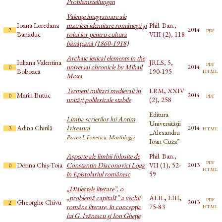
Problemstellungen
Valenţe integratoare ale
Ioana Loredana
matricei identitare româneşti şi
Phil. Ban.,
pdf
2014
2
Banaduc
rolul lor pentru cultura
VIII (2), 118
bănăţeană (1860-1918)
Archaic lexical elements in the
Iuliana Valentina
JRLS, 5,
pdf
universal chronicle by Mihail
2014
0
html
Boboacă
190-195
Moxa
Termeni militari medievali în
LRM, XXIV
Marin Butuc
pdf
2014
0
unități polilexicale stabile
(2), 258
Editura
Limba scrierilor lui Antim
Universităţii
Adina Chirilă
Ivireanul
html
2014
3
„Alexandru
Partea I. Fonetica. Morfologia
Ioan Cuza”
Aspecte ale limbii folosite de
Phil. Ban.,
pdf
Dorina Chiș-Toia
Constantin Diaconovici Loga
VII (1), 52-
2013
0
html
în Epistolariul românesc
59
„Dialectele literare”, o
„problemă capitală” a vechii
ALIL, LIII,
pdf
Gheorghe Chivu
2013
2
html
române literare, în concepţia
75-83
lui G. Ivănescu şi Ion Gheţie