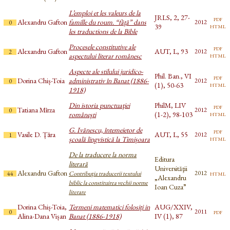
L’emploi et les valeurs de la
JRLS, 2, 27-
pdf
Alexandru Gafton
famille du roum. “făţă” dans
2012
0
html
39
les traductions de la Bible
Procesele constitutive ale
pdf
Alexandru Gafton
AUT, L, 93
2012
2
html
aspectului literar românesc
Aspecte ale stilului juridico-
Phil. Ban., VI
pdf
Dorina Chiș-Toia
administrativ în Banat (1886-
2012
0
html
(1), 50-63
1918)
Din istoria punctuaţiei
PhilM, LIV
pdf
Tatiana Mîrza
2012
0
html
româneşti
(1-2), 98-103
G. Ivănescu, întemeietor de
pdf
Vasile D. Țâra
AUT, L, 55
2012
1
html
școală lingvistică la Timișoara
De la traducere la norma
Editura
literară
Universităţii
Alexandru Gafton
html
2012
44
Contribuţia traducerii textului
„Alexandru
biblic la constituirea vechii norme
Ioan Cuza”
literare
Dorina Chiș-Toia,
Termeni matematici folosiți in
AUG/XXIV,
pdf
2011
0
Alina-Dana Vișan
Banat (1886-1918)
IV (1), 87