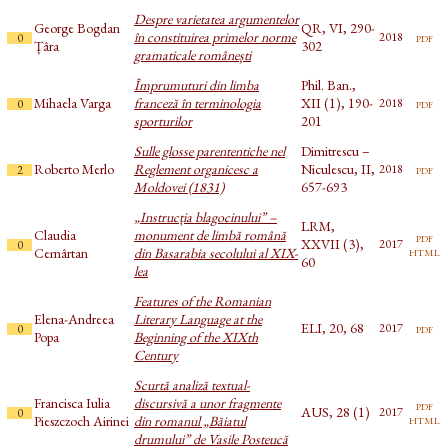
Despre varietatea argumentelor
George Bogdan
QR, VI, 290-
în constituirea primelor norme
pdf
2018
0
Țâra
302
gramaticale românești
Împrumuturi din limba
Phil. Ban.,
Mihaela Varga
franceză în terminologia
XII (1), 190-
pdf
2018
0
sporturilor
201
Sulle glosse parententiche nel
Dimitrescu –
Roberto Merlo
Reglement organicesc a
Niculescu, II,
pdf
2018
2
Moldovei (1831)
657-693
„Instrucția blagocinului” –
LRM,
Claudia
monument de limbă română
pdf
XXVII (3),
2017
0
html
Cemârtan
din Basarabia secolului al XIX-
60
lea
Features of the Romanian
Elena-Andreea
Literary Language at the
ELI, 20, 68
pdf
2017
0
Popa
Beginning of the XIXth
Century
Scurtă analiză textual-
Francisca Iulia
discursivă a unor fragmente
pdf
AUS, 28 (1)
2017
0
html
Pieszczoch Airinei
din romanul „Băiatul
drumului” de Vasile Posteucă