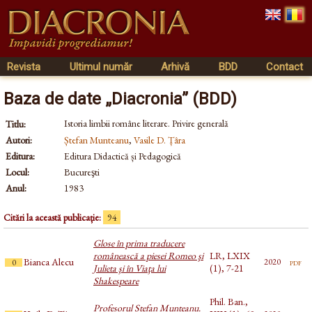
Revista
Ultimul număr
Arhivă
BDD
Contact
Baza de date „Diacronia” (BDD)
Istoria limbii române literare. Privire generală
Titlu:
Autori:
Ștefan Munteanu
,
Vasile D. Țâra
Editura:
Editura Didactică și Pedagogică
Locul:
Bucureşti
Anul:
1983
Citări la această publicație:
94
Glose în prima traducere
românească a piesei Romeo şi
LR, LXIX
Bianca Alecu
pdf
2020
0
Julieta şi în Viaţa lui
(1), 7-21
Shakespeare
Phil. Ban.,
Profesorul Ștefan Munteanu.