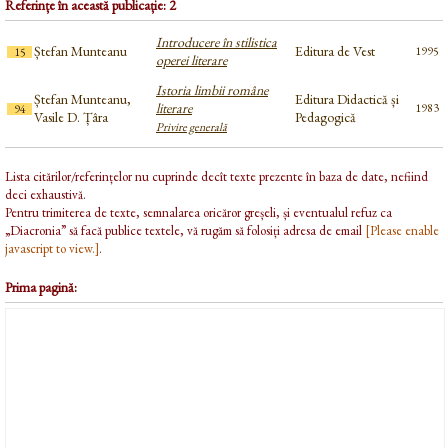
Referințe în această publicație: 2
Introducere în stilistica
Ștefan Munteanu
Editura de Vest
1995
15
operei literare
Istoria limbii române
Ștefan Munteanu,
Editura Didactică și
literare
1983
94
Vasile D. Țâra
Pedagogică
Privire generală
Lista citărilor/referințelor nu cuprinde decît texte prezente în baza de date, nefiind
deci exhaustivă.
Pentru trimiterea de texte, semnalarea oricăror greșeli, și eventualul refuz ca
„Diacronia” să facă publice textele, vă rugăm să folosiți adresa de email
[Please enable
javascript to view.]
.
Prima pagină: