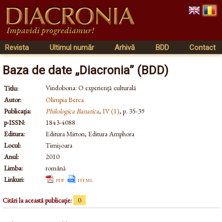
Revista
Ultimul număr
Arhivă
BDD
Contact
Baza de date „Diacronia” (BDD)
Vindobona: O experienţă culturală
Titlu:
Autor:
Olimpia Berca
Publicația:
Philologica Banatica
,
IV (1)
, p. 35-39
p-ISSN:
1843-4088
Editura:
Editura Mirton; Editura Amphora
Locul:
Timișoara
Anul:
2010
Limba:
română
Linkuri:
pdf
html
Citări la această publicație:
0