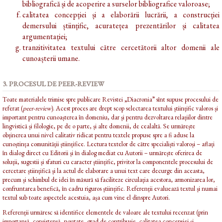
bibliografică și de acoperire a surselor bibliografice valoroase;
calitatea concepției și a elaborării lucrării, a construcției
demersului științific, acuratețea prezentărilor și calitatea
argumentației;
tranzitivitatea textului către cercetătorii altor domenii ale
cunoașterii umane.
3. PROCESUL DE PEER-REVIEW
Toate materialele trimise spre publicare Revistei „Diacronia” sînt supuse procesului de
referat (
peer-review
). Acest proces are drept scop selectarea textului științific valoros și
important pentru cunoașterea în domeniu, dar și pentru dezvoltarea relațiilor dintre
lingvistică și filologie, pe de o parte, și alte domenii, de cealaltă. Se urmărește
obținerea unui nivel calitativ ridicat pentru textele propuse spre a fi aduse la
cunoștința comunității științifice. Lectura textelor de către specialiști valoroși – aflați
în dialog direct cu Editorii și în dialog mediat cu Autorii – urmărește oferirea de
soluții, sugestii și sfaturi cu caracter științific, privitor la componentele procesului de
cercetare științifică și la actul de elaborare a unui text care decurge din aceasta,
precum și schimbul de idei în măsură să faciliteze circulația acestora, armonizarea lor,
confruntarea benefică, în cadru riguros științific. Referenții evaluează textul și numai
textul sub toate aspectele acestuia, așa cum vine el dinspre Autori.
Referenții urmăresc să identifice elementele de valoare ale textului recenzat (prin
importanță, consistență, noutate, grad de contribuție, calitatea concepției și