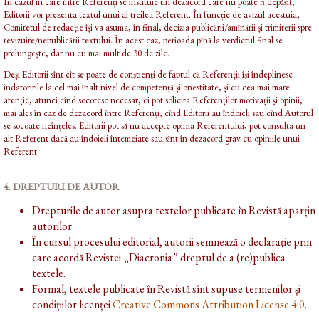
În cazul în care între Referenți se instituie un dezacord care nu poate fi depășit,
Editorii vor prezenta textul unui al treilea Referent. În funcție de avizul acestuia,
Comitetul de redacție își va asuma, în final, decizia publicării/amînării și trimiterii spre
revizuire/nepublicării textului. În acest caz, perioada pînă la verdictul final se
prelungește, dar nu cu mai mult de 30 de zile.
Deși Editorii sînt cît se poate de conștienți de faptul că Referenții își îndeplinesc
îndatoririle la cel mai înalt nivel de competență și onestitate, și cu cea mai mare
atenție, atunci cînd socotesc necesar, ei pot solicita Referenților motivații și opinii,
mai ales în caz de dezacord între Referenți, cînd Editorii au îndoieli sau cînd Autorul
se socoate neînțeles. Editorii pot să nu accepte opinia Referentului, pot consulta un
alt Referent dacă au îndoieli întemeiate sau sînt în dezacord grav cu opiniile unui
Referent.
4. DREPTURI DE AUTOR
Drepturile de autor asupra textelor publicate în Revistă aparțin
autorilor.
În cursul procesului editorial, autorii semnează o declarație prin
care acordă Revistei „Diacronia” dreptul de a (re)publica
textele.
Formal, textele publicate în Revistă sînt supuse termenilor și
condițiilor licenței
Creative Commons Attribution License 4.0
.