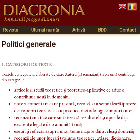
Revista
Ultimul număr
Arhivă
BDD
Contact
Politici generale
1. CATEGORII DE TEXTE
Textele concepute și elaborate de către Autorul(ii) semnatar(i) reprezintă contribuții
din categoriile:
articole și studii teoretice și teoretico-aplicative ce aduc o
contribuție nouă în domeniu;
note și comentarii care prezintă, rezolvă sau semnalează ipoteze,
descoperiri teoretice sau practico-metodologice importante;
recenzii tematice care sintetizează rezultatele și opiniile deja
existente legate de o anumită temă;
eseuri și reflecții asupra unor teme majore din aceleași domenii;
recenzii ale unor lucrări (volume teoretice, atlase, dicționare,