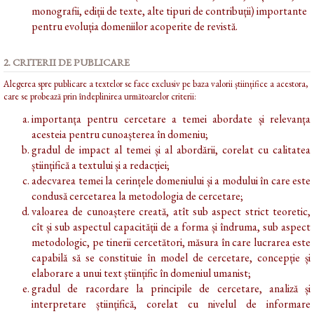
monografii, ediții de texte, alte tipuri de contribuții) importante
pentru evoluția domeniilor acoperite de revistă.
2. CRITERII DE PUBLICARE
Alegerea spre publicare a textelor se face exclusiv pe baza valorii științifice a acestora,
care se probează prin îndeplinirea următoarelor criterii:
importanța pentru cercetare a temei abordate și relevanța
acesteia pentru cunoașterea în domeniu;
gradul de impact al temei și al abordării, corelat cu calitatea
științifică a textului și a redacției;
adecvarea temei la cerințele domeniului și a modului în care este
condusă cercetarea la metodologia de cercetare;
valoarea de cunoaștere creată, atît sub aspect strict teoretic,
cît și sub aspectul capacității de a forma și îndruma, sub aspect
metodologic, pe tinerii cercetători, măsura în care lucrarea este
capabilă să se constituie în model de cercetare, concepție și
elaborare a unui text științific în domeniul umanist;
gradul de racordare la principile de cercetare, analiză și
interpretare științifică, corelat cu nivelul de informare