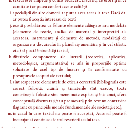
textul este limpede și concis redactat. Dacă nu, ce efort și în ce
cantitate i-ar putea conferi aceste calități?
specialiștii din alte domenii ar putea avea acces la text. Dacă da,
ar putea fi aceștia interesați de text?
există posibilitatea ca felurite elemente adăugate sau modelate
(elemente de teorie, analize de material și interpretări ale
acestora, instrumente și elemente de metodă, modalități de
organizare a discursului în planul argumentării și în cel stilistic
etc.) să poată îmbunătăți textul;
diferitele componente ale lucrării (teoretică, aplicativă,
metodologică, argumentativă) se află în proporțiile optime
solicitate de acel tip de lucrare și în conformitate cu
presupusele scopuri ale textului;
sînt respectate elementele de etică a cercetării (bibliografia este
corect folosită, citările și trimiterile sînt exacte, toate
contribuțiile folosite sînt menționate explicit și întocmai, sfera
conceptuală discutată și/sau promovată prin text nu contravine
flagrant cu principiile morale fundamentale ale societății etc.);
în cazul în care textul nu poate fi acceptat, Autorul poate fi
încurajat să continue efortul rescrierii acelui text.