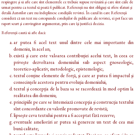
respingere și să afle care sînt elementele ce trebuie supuse revizuirii și care sînt căile de
urmat pentru ca textul să poată fi publicat. Referenții nu sînt obligați să ofere sfaturi și
detalii Autorilor care nu îndeplinesc condițiile revistei. În cazul în care Referenții
consideră că un text nu corespunde condițiilor de publicare ale revistei, ei pot face un
raport scurt și convingător argumentat, prin care își justifică decizia.
Referenții caută să afle dacă:
ar putea fi acel text unul dintre cele mai importante din
domeniu, în acel an;
există și care este valoarea contribuției acelui text, în ceea ce
privește dezvoltarea domeniului sub aspect gnoseologic,
teoretico-aplicativ, metodologic, epistemologic;
textul conține elemente de forță, și care ar putea fi impactul și
consecințele acestora pentru evoluția domeniului;
textul și concepția de la baza sa se racordează în mod optim la
realitatea din domeniu;
principiile pe care se întemeiază concepția și construcția textului
sînt concordante cu valorile promovate de revistă;
lipsește ceva textului pentru a fi acceptat fără rezerve;
eventuale ameliorări ar putea să genereze un text de cea mai
bună calitate;