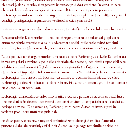
elaborării), dar și erorile; ei sugerează îmbunătățiri și dau verdicte. În cazul în care
elementele de valoare menționate recomandă textul ca apt pentru publicare,
Referenții au îndatorirea de a se îngriji ca textul să îndeplinească cealaltă categorie de
condiții (configurația argumentativ-stilistică și etica științifică).
Editorii vor veghea ca ambele dimensiuni să fie satisfăcute la nivelul cerințelor revistei.
Recomandările Referenților în ceea ce privește urmarea anumitor căi și aplicarea
anumitor tehnici trebuie să aibă în vedere toate posibilitățile reale avînd temeiuri
științifice, toate căile rezonabile, nu doar calea pe care ar urma-o ei înșiși, ca Autori.
Luate pe baza tăriei argumentelor furnizate de către Referenți, deciziile Editorilor au
în vedere țelurile revistei și politicile editoriale ale acesteia, cea dintîi responsabilitate
a Editorilor fiind asumată față de comunitatea științifică și față de cititorul concret,
cărora li se înfățișează textul unui Autor, asumat de către Editori pe baza recomandării
Referenților. În consecință, Revista, ca urmare a recomandărilor făcute de către
Referenți și a deciziilor luate de către Editori, își asumă un anumit grad de solidaritate
cu Autorul și cu textul său.
Referenții furnizează Editorilor informațiile necesare pentru ca aceștia să poată lua o
decizie clară și în deplină cunoștință a situației privitor la compatibilitatea textului cu
cerințele revistei. De asemenea, Referenții furnizează Autorilor instrucțiuni în
vederea producerii unui text publicabil.
Pe cît se poate, o recenzie negativă trebuie să semnaleze și să explice Autorului
punctele slabe ale textului, astfel încît Autorii să înțeleagă temeiurile deciziei de