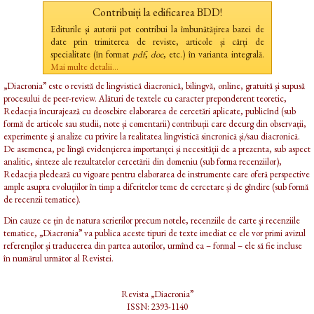
Contribuiți la edificarea BDD!
Editurile și autorii pot contribui la îmbunătățirea bazei de
date prin trimiterea de reviste, articole și cărți de
specialitate (în format
pdf
,
doc
, etc.) în varianta integrală.
Mai multe detalii...
„Diacronia” este o revistă de lingvistică diacronică, bilingvă, online, gratuită și supusă
procesului de peer-review. Alături de textele cu caracter preponderent teoretic,
Redacția încurajează cu deosebire elaborarea de cercetări aplicate, publicînd (sub
formă de articole sau studii, note și comentarii) contribuții care decurg din observații,
experimente și analize cu privire la realitatea lingvistică sincronică și/sau diacronică.
De asemenea, pe lîngă evidențierea importanței și necesității de a prezenta, sub aspect
analitic, sinteze ale rezultatelor cercetării din domeniu (sub forma recenziilor),
Redacția pledează cu vigoare pentru elaborarea de instrumente care oferă perspective
ample asupra evoluțiilor în timp a diferitelor teme de cercetare și de gîndire (sub formă
de recenzii tematice).
Din cauze ce țin de natura scrierilor precum notele, recenziile de carte și recenziile
tematice, „Diacronia” va publica aceste tipuri de texte imediat ce ele vor primi avizul
referenților și traducerea din partea autorilor, urmînd ca – formal – ele să fie incluse
în numărul următor al Revistei.
Revista „Diacronia”
ISSN: 2393-1140