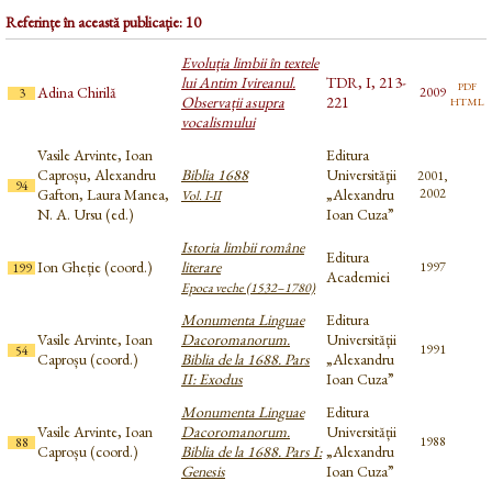
Referințe în această publicație: 10
Evoluția limbii în textele
lui Antim Ivireanul.
TDR, I, 213-
pdf
Adina Chirilă
2009
3
html
Observații asupra
221
vocalismului
Vasile Arvinte, Ioan
Editura
Caproșu, Alexandru
Biblia 1688
Universităţii
2001,
94
Gafton, Laura Manea,
„Alexandru
2002
Vol. I-II
N. A. Ursu (ed.)
Ioan Cuza”
Istoria limbii române
Editura
Ion Gheție (coord.)
literare
1997
199
Academiei
Epoca veche (1532–1780)
Monumenta Linguae
Editura
Vasile Arvinte, Ioan
Dacoromanorum.
Universității
1991
54
Caproșu (coord.)
Biblia de la 1688. Pars
„Alexandru
II: Exodus
Ioan Cuza”
Monumenta Linguae
Editura
Vasile Arvinte, Ioan
Dacoromanorum.
Universității
1988
88
Caproșu (coord.)
Biblia de la 1688. Pars I:
„Alexandru
Genesis
Ioan Cuza”