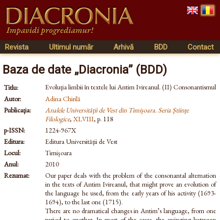
Revista
Ultimul număr
Arhivă
BDD
Contact
Baza de date „Diacronia” (BDD)
Evoluția limbii în textele lui Antim Ivireanul. (II) Consonantismul
Titlu:
Autor:
Adina Chirilă
Publicația:
Analele Universității de Vest din Timișoara. Seria Științe
Filologice
,
XLVIII
, p. 118
p-ISSN:
1224-967X
Editura:
Editura Universității de Vest
Locul:
Timișoara
Anul:
2010
Rezumat:
Our paper deals with the problem of the consonantal alternation
in the texts of Antim Ivireanul, that might prove an evolution of
the language he used, from the early years of his activity (1693-
1694), to the last one (1715).
There are no dramatical changes in Antim’s language, from one
period to another. In most of the cases, the swinging between