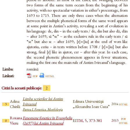
two forms of the same term occurs from the beginning of his
activity, with no spectacular variation in either’s procentage, from
1693 to 1715. There are only three cases when the alternation
between the multiple phonetical forms of the same word appears
at some point in Antim’s activity, revealing a sort of evolution in
his language: de, din – in the early texts / de, din but also dă, dân
– after 1699; să “se” – as the exclusive rule in the early texts / să
“se” but also se – after 1699; [r]+[iu] at the end of wors like
ajutoriu, ceriu – in texts written before 1708 / [r]+[iu] but also
strong, final [r] like in ajutor, cer – after this year. In each case,
the second phonetic phenomenon apperes in fewer situations,
making the first one the main rule of Antim Ivireanul’s language.
Limba:
română
Linkuri:
pdf
html
Citări la această publicație:
2
Limba scrierilor lui Antim
Adina
Editura Universităţii
Ivireanul
html
2014
3
Chirilă
„Alexandru Ioan Cuza”
Partea I. Fonetica. Morfologia
Roxana
Fenomene fonetice în Evanghelia
pdf
EITM, 5, 373-381
2013
0
html
Vieru
(1697) lui Antim Ivireanul