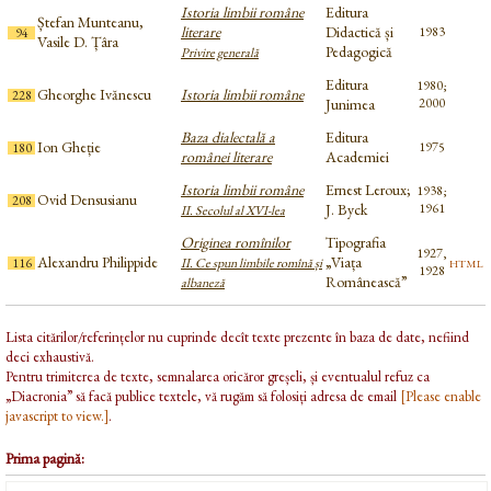
Istoria limbii române
Editura
Ștefan Munteanu,
literare
Didactică și
1983
94
Vasile D. Țâra
Pedagogică
Privire generală
Editura
1980;
Gheorghe Ivănescu
Istoria limbii române
228
Junimea
2000
Baza dialectală a
Editura
Ion Gheție
1975
180
românei literare
Academiei
Istoria limbii române
Ernest Leroux;
1938;
Ovid Densusianu
208
J. Byck
1961
II. Secolul al XVI-lea
Originea romînilor
Tipografia
1927,
Alexandru Philippide
„Viața
html
116
II. Ce spun limbile romînă și
1928
Românească”
albaneză
Lista citărilor/referințelor nu cuprinde decît texte prezente în baza de date, nefiind
deci exhaustivă.
Pentru trimiterea de texte, semnalarea oricăror greșeli, și eventualul refuz ca
„Diacronia” să facă publice textele, vă rugăm să folosiți adresa de email
[Please enable
javascript to view.]
.
Prima pagină: