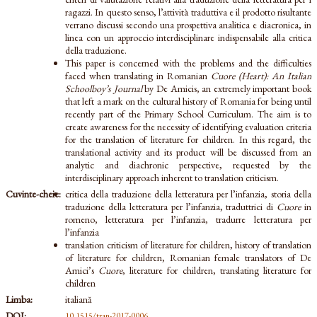
ragazzi. In questo senso, l’attività traduttiva e il prodotto risultante
verrano discussi secondo una prospettiva analitica e diacronica, in
linea con un approccio interdisciplinare indispensabile alla critica
della traduzione.
This paper is concerned with the problems and the difficulties
faced when translating in Romanian
Cuore (Heart): An Italian
Schoolboy’s Journal
by De Amicis, an extremely important book
that left a mark on the cultural history of Romania for being until
recently part of the Primary School Curriculum. The aim is to
create awareness for the necessity of identifying evaluation criteria
for the translation of literature for children. In this regard, the
translational activity and its product will be discussed from an
analytic and diachronic perspective, requested by the
interdisciplinary approach inherent to translation criticism.
Cuvinte-cheie:
critica della traduzione della letteratura per l’infanzia, storia della
traduzione della letteratura per l’infanzia, traduttrici di
Cuore
in
romeno, letteratura per l’infanzia, tradurre letteratura per
l’infanzia
translation criticism of literature for children, history of translation
of literature for children, Romanian female translators of De
Amici’s
Cuore
, literature for children, translating literature for
children
Limba:
italiană
DOI:
10.1515/tran-2017-0006