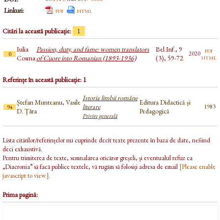
Linkuri:
pdf
html
Citări la această publicație:
1
Iulia
Passion, duty, and fame: women translators
Bel.Inf., 9
pdf
2020
0
html
Cosma
of Cuore into Romanian (1893-1936)
(3), 59-72
Referințe în această publicație: 1
Istoria limbii române
Ștefan Munteanu, Vasile
Editura Didactică și
literare
1983
94
D. Țâra
Pedagogică
Privire generală
Lista citărilor/referințelor nu cuprinde decît texte prezente în baza de date, nefiind
deci exhaustivă.
Pentru trimiterea de texte, semnalarea oricăror greșeli, și eventualul refuz ca
„Diacronia” să facă publice textele, vă rugăm să folosiți adresa de email
[Please enable
javascript to view.]
.
Prima pagină: