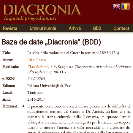
Revista
Ultimul număr
Arhivă
BDD
Contact
Baza de date „Diacronia” (BDD)
Le sfide della traduzione di Cuore in romeno (1893-1936)
Titlu:
Autor:
Iulia Cosma
Publicația:
Translationes
,
8-9
, Secțiunea
The practice, didactics and critiques
of translation
, p. 98-113
p-ISSN:
2067-2705
Editura:
Editura Universității de Vest
Locul:
Timișoara
Anul:
2016-2017
Rezumat:
Il presente contributo si concentra sui problemi e le difficoltà di
traduzione in romeno del
Cuore
di De Amicis, un libro che ha
segnato la storia culturale della Romania, in quanto lettura
obbligatoria inizialmente, poi consigliata per le medie. Lo scopo è
quello di attirare l’attenzione sulla necessità di individuare dei
criteri di valutazione relativi alla traduzione della letteratura per i