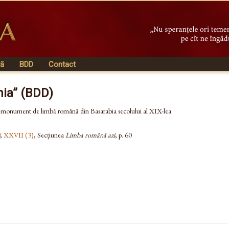
vă
BDD
Contact
nia” (BDD)
– monument de limbă română din Basarabia secolului al XIX-lea
,
XXVII (3)
, Secțiunea
Limba română azi
, p. 60