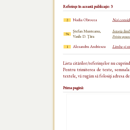
Referințe în această publicație: 3
Nadia Obrocea
Noi conside
2
Ștefan Munteanu,
Istoria limb
94
Vasile D. Țâra
Privire gener
Alexandru Andriescu
Limba şi st
1
Lista citărilor/referințelor nu cuprin
Pentru trimiterea de texte, semnalar
textele, vă rugăm să folosiți adresa d
Prima pagină: