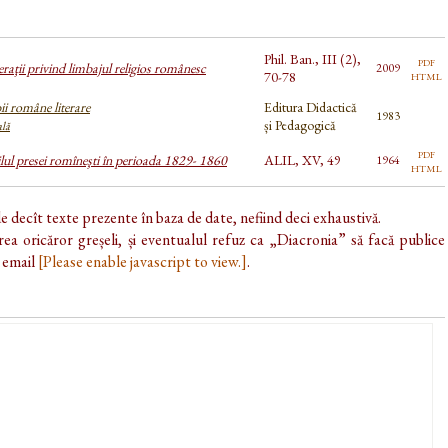
Phil. Ban., III (2),
pdf
raţii privind limbajul religios românesc
2009
html
70-78
ii române literare
Editura Didactică
1983
și Pedagogică
ală
pdf
ilul presei romîneşti în perioada 1829- 1860
ALIL, XV, 49
1964
html
de decît texte prezente în baza de date, nefiind deci exhaustivă.
ea oricăror greșeli, și eventualul refuz ca „Diacronia” să facă publice
e email
[Please enable javascript to view.]
.