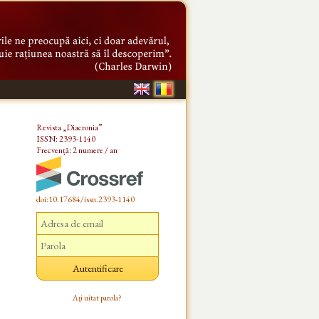
Revista „Diacronia”
ISSN: 2393-1140
Frecvență: 2 numere / an
doi:10.17684/issn.2393-1140
Ați uitat parola?