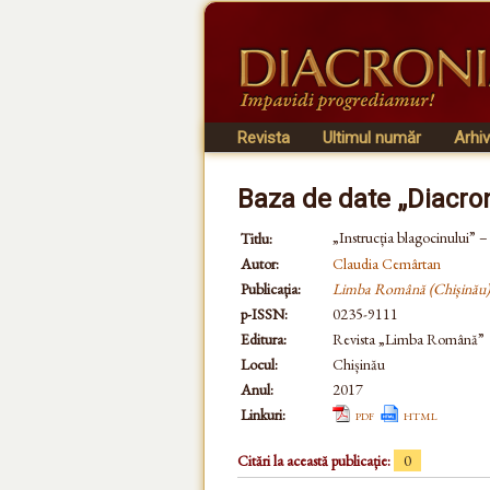
Revista
Ultimul număr
Arhi
Baza de date „Diacro
„Instrucția blagocinului” 
Titlu:
Autor:
Claudia Cemârtan
Publicația:
Limba Română (Chișinău)
p-ISSN:
0235-9111
Editura:
Revista „Limba Română”
Locul:
Chișinău
Anul:
2017
Linkuri:
pdf
html
Citări la această publicație:
0