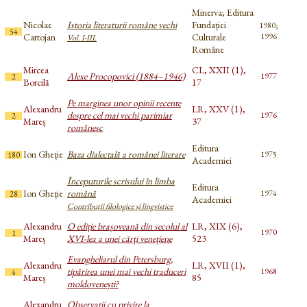
Minerva; Editura
Nicolae
Istoria literaturii române vechi
Fundației
1980;
54
Cartojan
Culturale
1996
Vol. I-III.
Române
Mircea
CL, XXII (1),
Alexe Procopovici (1884–1946)
1977
2
Borcilă
17
Pe marginea unor opinii recente
Alexandru
LR, XXV (1),
despre cel mai vechi parimiar
1976
2
Mareș
37
românesc
Editura
Ion Gheție
Baza dialectală a românei literare
1975
180
Academiei
Începuturile scrisului în limba
Editura
Ion Gheție
română
1974
28
Academiei
Contribuții filologice și lingvistice
Alexandru
O ediție brașoveană din secolul al
LR, XIX (6),
1970
1
Mareș
XVI-lea a unei cărți venețiene
523
Evangheliarul din Petersburg,
Alexandru
LR, XVII (1),
tipărirea unei mai vechi traduceri
1968
4
Mareș
85
moldovenești?
Alexandru
Observații cu privire la