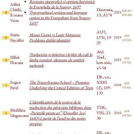
Revizuire tipografică și opțiune lingvistică
Adina
în Evanghelia de la Snagov, 1697
Chirilă,
Diacronia,
pdf.ro
Typographical revision and language
2021
0
pdf.en
Roxana
13, A178
option in the Evangelium from Snagov,
Vieru
1697
AUT,
Maria
Moses Gaster și Lazăr Șăineanu:
pdf
LVII, 19-
2019
0
html
Pașcalău
Problema dublei identități
29
Atel.
Traducerea şi tipărirea cărţilor de cult în
Mihai
Trad.,
pdf
limba română, elemente ale unităţii
2019
0
html
Floroaia
hors série,
naţionale
45-58
DR, s.n.,
Eugen
The Transylvanian School – Premises
XXIII
pdf
2018
1
html
Pavel
Underlying the Critical Editions of Texts
(2), 109-
133
L’identification de la source de la
traduction des péricopes bibliques dans
TDR,
Mădălina
pdf
„Parimiile preste an” (Dosoftei, Iaşi,
VIII, 23-
2016
1
html
Ungureanu
1683) à partir de l’analyse des noms
30
propres
DR, s.n.,