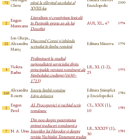
până la sfârșitul secolului al
2000
72
Chivu
Enciclopedic
XVIII-lea
Literalitate și creativitate lexicală
Eugen
în Parimiile preste an ale lui
AUI, XL, 47
1994
2
Munteanu
Dosoftei
Ion Gheție,
Diaconul Coresi şi izbânda
Alexandru
Editura Minerva
1994
22
scrisului în limba română
Mareș
Preliminarii la studiul
naționalizării serviciului divin:
Violeta
LR, XL (1-2),
principalele versiuni românești ale
1991
3
Barbu
25
Simbolului credinței (1650–
1713)
Alexandru
Istoria limbii române
Editura Științifică
1986
160
Rosetti
și Enciclopedică
Ediție definitivă
Eugen
Al. Procopovici și vechiul scris
CL, XXX (1),
1985
2
Pavel
românesc
10
Din nou despre paternitatea
primei traduceri românești a
LR, XXXIV (1),
N. A. Ursu
Istoriilor lui Herodot și despre
1985
7
30
revizia Vechiului Testament tradus