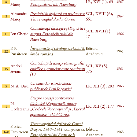
LR, XVI (1), 65
1967
8
Mareș
Evangheliarul din Petersburg
Alexandru
Precizări în legătură cu traducerea
SCL, XVIII (6),
1967
3
Mareș
Tetraevanghelului lui Coresi
651
Considerații filologice și lingvistice
SCL, XVII (1),
Ion Gheție
asupra Evangheliarului din
1966
11
47
Petersburg
P. P.
Începuturile și biruința scrisului în
Editura
1965
22
Panaitescu
limba română
Academiei
Contribuții la interpretarea grafiei
Andrei
SCL, XV (5),
chirilice a primelor texte romînești
1964
15
Avram
575
(V)
Un calendar istoric-literar
N. A. Ursu
LR, XII (3), 283
1963
5
publicat de Paul Iorgovici
Despre aceeași controversă
N.
filologică (Raporturile dintre
LR, XII (2), 177
1963
1
Corlăteanu
„Codicele Voronețean” și „Lucrul
apostolesc” al lui Coresi)
Tetraevanghelul tipărit de Coresi,
Florica
Brașov, 1560–1561, comparat cu
Editura
Dimitrescu
1963
140
Evangheliarul lui Radu de la
Academiei