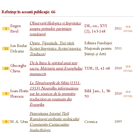
Referințe în această publicație: 66
Observații filologice și lingvistice
Eugen
DR, s.n., XVI
pdf
asupra primelor parimiare
2011
5
html
Pavel
(2), 143-148
românești
Opere. Țiganiada. Trei viteji.
Editura Fundației
Ion Budai-
Scrieri lingvistice. Scrieri istorice.
Naționale pentru
2011
11
Deleanu
Traduceri
Știință și Artă
De la litera la spiritul unui text
Gheorghe
pdf
sacru. Mărturia unui Evangheliar
TDR, II, 41-48
2010
10
html
Chivu
manuscris
Le Tétraévangile de Sibiu (1551-
1553). Nouvelles informations
Ioan-Florin
Bibl. Jass., 1, 38-
pdf
sur les sources de la première
2010
9
html
Florescu
90
traduction en roumain des
Évangiles
Paternitatea Istoriei Țărîi
Rumâneşti atribuită stolnicului
N. A. Ursu
Cronica
2009
9
Constantin Cantacuzino
Studiu filologic