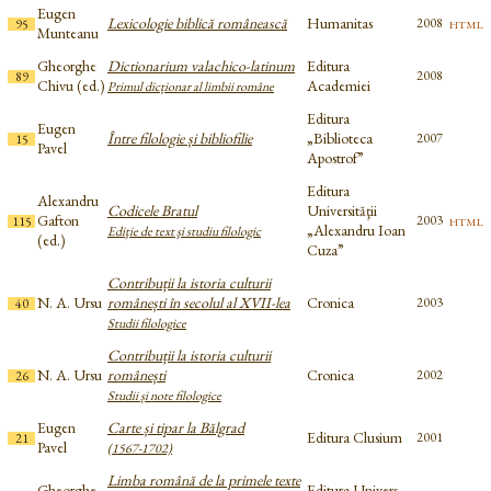
Eugen
Lexicologie biblică românească
Humanitas
html
2008
95
Munteanu
Gheorghe
Dictionarium valachico-latinum
Editura
2008
89
Chivu (ed.)
Academiei
Primul dicționar al limbii române
Editura
Eugen
Între filologie și bibliofilie
„Biblioteca
2007
15
Pavel
Apostrof”
Editura
Alexandru
Codicele Bratul
Universităţii
Gafton
html
2003
115
„Alexandru Ioan
Ediţie de text şi studiu filologic
(ed.)
Cuza”
Contribuții la istoria culturii
N. A. Ursu
românești în secolul al XVII-lea
Cronica
2003
40
Studii filologice
Contribuții la istoria culturii
N. A. Ursu
românești
Cronica
2002
26
Studii și note filologice
Eugen
Carte și tipar la Bălgrad
Editura Clusium
2001
21
Pavel
(1567-1702)
Limba română de la primele texte
Gheorghe
Editura Univers