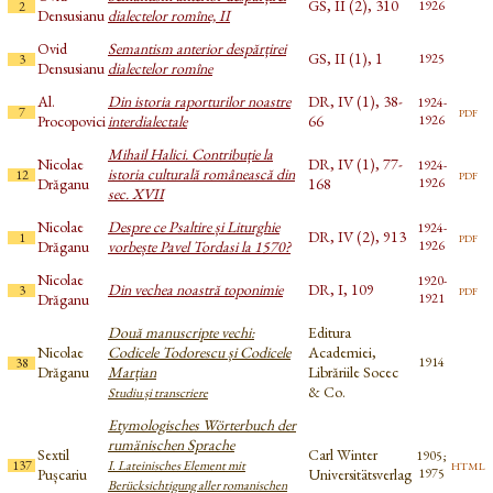
GS, II (2), 310
1926
2
Densusianu
dialectelor romîne, II
Ovid
Semantism anterior despărțirei
GS, II (1), 1
1925
3
Densusianu
dialectelor romîne
Al.
Din istoria raporturilor noastre
DR, IV (1), 38-
1924-
pdf
7
Procopovici
interdialectale
66
1926
Mihail Halici. Contribuție la
Nicolae
DR, IV (1), 77-
1924-
istoria culturală românească din
pdf
12
Drăganu
168
1926
sec. XVII
Nicolae
Despre ce Psaltire și Liturghie
1924-
DR, IV (2), 913
pdf
1
Drăganu
vorbește Pavel Tordasi la 1570?
1926
Nicolae
1920-
Din vechea noastră toponimie
DR, I, 109
pdf
3
Drăganu
1921
Două manuscripte vechi:
Editura
Nicolae
Codicele Todorescu și Codicele
Academiei,
1914
38
Drăganu
Marțian
Librăriile Socec
& Co.
Studiu și transcriere
Etymologisches Wörterbuch der
rumänischen Sprache
Sextil
Carl Winter
1905;
html
137
I. Lateinisches Element mit
Pușcariu
Universitätsverlag
1975
Berücksichtigung aller romanischen