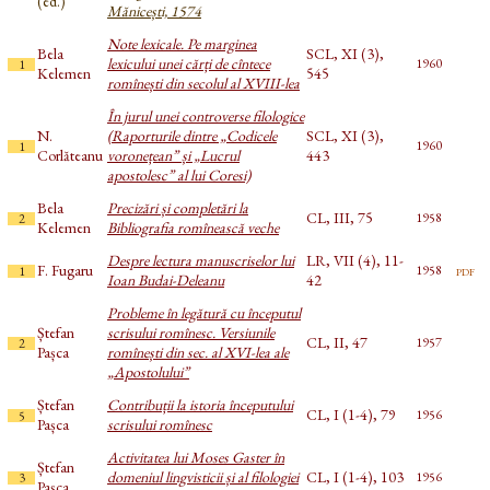
(ed.)
Mănicești, 1574
Note lexicale. Pe marginea
Bela
SCL, XI (3),
lexicului unei cărți de cîntece
1960
1
Kelemen
545
romînești din secolul al XVIII-lea
În jurul unei controverse filologice
N.
(Raporturile dintre „Codicele
SCL, XI (3),
1960
1
Corlăteanu
voronețean” și „Lucrul
443
apostolesc” al lui Coresi)
Bela
Precizări și completări la
CL, III, 75
1958
2
Kelemen
Bibliografia romînească veche
Despre lectura manuscriselor lui
LR, VII (4), 11-
F. Fugaru
pdf
1958
1
Ioan Budai-Deleanu
42
Probleme în legătură cu începutul
Ștefan
scrisului romînesc. Versiunile
CL, II, 47
1957
2
Pașca
romînești din sec. al XVI-lea ale
„Apostolului”
Ștefan
Contribuții la istoria începutului
CL, I (1-4), 79
1956
5
Pașca
scrisului romînesc
Activitatea lui Moses Gaster în
Ștefan
domeniul lingvisticii și al filologiei
CL, I (1-4), 103
1956
3
Pașca