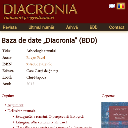
Revista
Ultimul număr
Arhivă
BDD
Contact
Baza de date „Diacronia” (BDD)
Arheologia textului
Titlu:
Autor:
Eugen Pavel
ISBN:
9786061702756
Editura:
Casa Cărții de Știință
Locul:
Cluj-Napoca
Anul:
2012
Cuprins:
Coperta:
•
Argument
• Delimitări textuale
•
Evanghelia
la români. O perspectivă filologică
•
Liturghierul
în cultura românească
•
Glose filologice privitoare la versiunile
Parimiarului