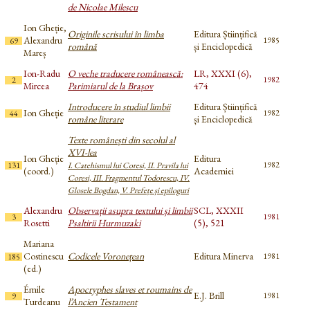
de Nicolae Milescu
Ion Gheție,
Originile scrisului în limba
Editura Științifică
Alexandru
1985
69
română
și Enciclopedică
Mareș
Ion-Radu
O veche traducere românească:
LR, XXXI (6),
1982
2
Mircea
Parimiarul de la Brașov
474
Introducere în studiul limbii
Editura Științifică
Ion Gheție
1982
44
române literare
și Enciclopedică
Texte românești din secolul al
XVI-lea
Ion Gheție
Editura
1982
131
I. Catehismul lui Coresi, II. Pravila lui
(coord.)
Academiei
Coresi, III. Fragmentul Todorescu, IV.
Glosele Bogdan, V. Prefețe și epiloguri
Alexandru
Observații asupra textului și limbii
SCL, XXXII
1981
3
Rosetti
Psaltirii Hurmuzaki
(5), 521
Mariana
Costinescu
Codicele Voronețean
Editura Minerva
1981
185
(ed.)
Émile
Apocryphes slaves et roumains de
E.J. Brill
1981
9
Turdeanu
l’Ancien Testament