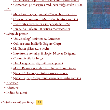
•
Comentarii pe marginea traducerii
Vulgatei
din 1760-
1761
•
Mersul vremii și al „vremilor” în vechile calendare
•
Conexiuni iluministe:
Mineiul
în literatura română
•
Posteritatea cântecelor câmpeneşti din 1768
•
Ion Budai-Deleanu. Recitirea manuscriselor
• Schițe de portret
•
Un „ideolog” junimist: A. Lambrior
•
Odiseea unui bibliofil: Grigore Creţu
•
M. Gaster şi literatura veche
•
Între istorie literară şi filologie: Nicolae Drăganu
•
Contradicţiile lui Iorga
•
Un filolog nedreptăţit: Al. Procopovici
•
Mario Roques şi studiul textelor vechi româneşti
•
Ştefan Ciobanu şi cultul izvoarelor istorice
•
Ştefan Paşca şi începuturile scrisului în limba română
•
Abrevieri
•
Abstract
•
Indice de autori
Citări la această publicație:
11