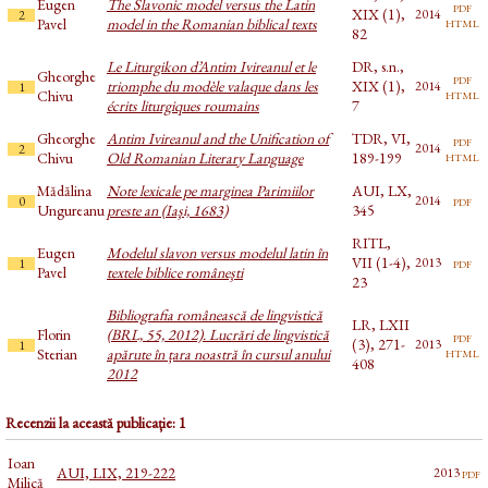
Eugen
The Slavonic model versus the Latin
pdf
XIX (1),
2014
2
html
Pavel
model in the Romanian biblical texts
82
Le Liturgikon d’Antim Ivireanul et le
DR, s.n.,
Gheorghe
pdf
triomphe du modèle valaque dans les
XIX (1),
2014
1
html
Chivu
écrits liturgiques roumains
7
Gheorghe
Antim Ivireanul and the Unification of
TDR, VI,
pdf
2014
2
html
Chivu
Old Romanian Literary Language
189-199
Mădălina
Note lexicale pe marginea Parimiilor
AUI, LX,
pdf
2014
0
Ungureanu
preste an (Iaşi, 1683)
345
RITL,
Eugen
Modelul slavon versus modelul latin în
VII (1-4),
pdf
2013
1
Pavel
textele biblice româneşti
23
Bibliografia românească de lingvistică
LR, LXII
Florin
(BRL, 55, 2012). Lucrări de lingvistică
pdf
(3), 271-
2013
1
html
Sterian
apărute în țara noastră în cursul anului
408
2012
Recenzii la această publicație: 1
Ioan
AUI, LIX, 219-222
pdf
2013
Milică