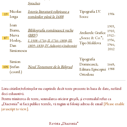
Sprachen
Nicolae
Istoria literaturii religioase a
Tipografia I.V.
1904
19
Iorga
românilor până la 1688
Socec
Ioan
1903,
Bianu,
Bibliografia românească veche
1910,
Atelierele Grafice
Nerva
(BRV)
1912–
„Socec & Co.”;
87
Hodoș,
1936,
I. 1508–1716; II. 1716–1808; III.
Tipo Moldova
1944;
Dan
1809–1830; IV. Adăogiri și îndreptări
2012
Simionescu
Tipografia
Simion
Domnească;
1648;
Ștefan
Noul Testament de la Bălgrad
105
Editura Episcopiei
1988
(coord.)
Ortodoxe
Lista citărilor/referințelor nu cuprinde decît texte prezente în baza de date, nefiind
deci exhaustivă.
Pentru trimiterea de texte, semnalarea oricăror greșeli, și eventualul refuz ca
„Diacronia” să facă publice textele, vă rugăm să folosiți adresa de email
[Please enable
javascript to view.]
.
Revista „Diacronia”