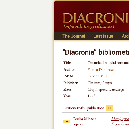
The Journal
Last issue
Arc
“Diacronia” bibliomet
Dinamica lexicului românesc.
Title:
Author:
Florica Dimitrescu
ISBN:
9735550571
Publisher:
Clusium, Logos
Place:
Cluj-Napoca, București
Year:
1995
Citations to this publication:
88
Cecilia-Mihaela
Mersi, apr
0
Popescu
From Etymo