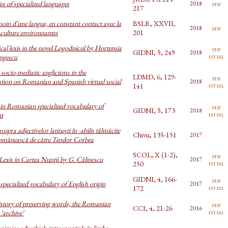
ies of specialized languages
pdf
2018
217
émoin d’une langue, en constant contact avec la
BSLR, XXVII,
pdf
2018
a culture environnantes
201
cal lexis in the novel Logodnicul by Hortensia
pdf
GIDNI, 5, 249
2018
html
ngescu
socio-mediatic anglicisms in the
LDMD, 6, 129-
pdf
ion on Romanian and Spanish virtual social
2018
html
141
in Romanian specialized vocabulary of
pdf
GIDNI, 5, 173
2018
html
t
supra adjectivelor latineşti în -abilis tălmăcite
Chivu, 135-151
2017
românească de către Teodor Corbea
SCOL, X (1-2),
pdf
Lexis in Cartea Nunţii by G. Călinescu
2017
html
250
GIDNI, 4, 166-
pdf
specialized vocabulary of English origin
2017
html
172
story of preserving words, the Romanian
pdf
CCI, 4, 21-26
2016
html
‘archive’
onimice adverbiale intraenunţiale în limba