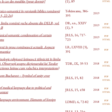
html
 le cas des meubles [pour dormir]
(1), 89
xico-semantică în versiunile biblice româneşti
Tohăneanu, 386-
2019
15, 22-24)
395
n limba română veche absente din DELR, vol.
DR, s.n., XXIV
pdf
2019
html
A–B
(1), 9
lexical-semantic condensation of certain
JRLS, 16, 717-
pdf
2019
html
yms
723
ternă în presa românească actuală. Aspecte
LR, LXVIII (3),
pdf
2019
semantice
391
ologie religioasă latinească tălmăcită în limba
pdf
 Observaţii asupra dicţionarului lui Teodor
TDR, IX, 39-53
2018
html
tiones latinae cum valachica interpretatione)
rom Bucharest – Symbol of unity over
pdf
JRLS, 15, 82
2018
html
 medical language due to political and
pdf
JRLS, 15, 458
2018
html
ontext
anguage environment. Elements of foreign
pdf
LDMD, 6, 72-82
2018
html
JRLS, 13, 214-