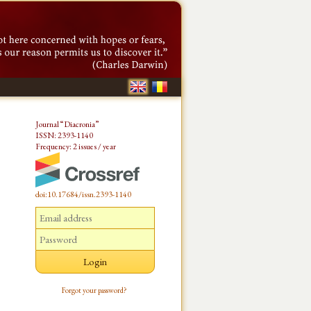
Journal “Diacronia”
ISSN: 2393-1140
Frequency: 2 issues / year
doi:10.17684/issn.2393-1140
Forgot your password?