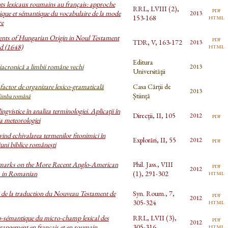
s lexicaux roumains au français: approche
RRL, LVIII (2),
pdf
ique et sémantique du vocabulaire de la mode
2013
html
153-168
re
nts of Hungarian Origin in Noul Testament
pdf
TDR, V, 163-172
2013
html
ad (1648)
Editura
iacronică a limbii române vechi
2013
Universităţii
factor de organizare lexico-gramaticală
Casa Cărții de
2013
Știință
 limba română
ingvistice în analiza terminologiei. Aplicaţii în
Direcții, II, 105
pdf
2012
a meteorologiei
vind echivalarea termenilor fitonimici în
Explorări, II, 55
pdf
2012
iuni biblice românești
marks on the More Recent Anglo-American
Phil. Jass., VIII
pdf
2012
html
 in Romanian
(1), 291-302
 de la traduction du Nouveau Testament de
Syn. Roum., 7,
pdf
2012
html
305-324
o-sémantique du micro-champ lexical des
RRL, LVII (3),
pdf
2012
html
rangement en français et en roumain
305-316