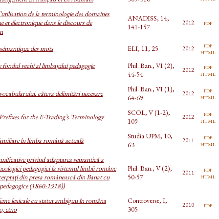
’utilisation de la terminologie des domaines
ANADISS, 14,
e et électronique dans le discours de
pdf
2012
141-157
on
pdf
 sémantique des mots
ELI, 11, 25
2012
html
 fondul vechi al limbajului pedagogic
Phil. Ban., VI (2),
pdf
2012
html
44-54
Phil. Ban., VI (1),
pdf
vocabularului. câteva delimitări necesare
2012
html
64-69
SCOL, V (1-2),
pdf
 Prefixes for the E-Trading’s Terminology
2012
html
109
Studia UPM, 10,
pdf
miliare în limba română actuală
2011
html
63
nificative privind adaptarea semantică a
neologici pedagogici la sistemul limbii române
Phil. Ban., V (2),
pdf
2011
html
cerptaţi din presa românească din Banat cu
50-57
 pedagogice (1860-1918))
me lexicale cu statut ambiguu în româna
Controverse, I,
pdf
2010
o, etno
305