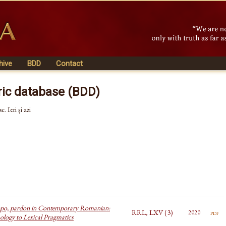
hive
BDD
Contact
ric database (BDD)
 Ieri și azi
opo, pardon in Contemporary Romanian:
RRL, LXV (3)
pdf
2020
logy to Lexical Pragmatics