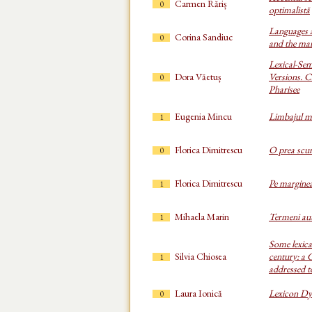
Carmen Răriș
0
optimalistă
Languages a
Corina Sandiuc
0
and the mar
Lexical-Se
Dora Văetuș
Versions. C
0
Pharisee
Eugenia Mincu
Limbajul me
1
Florica Dimitrescu
O prea scurt
0
Florica Dimitrescu
Pe marginea
1
Mihaela Marin
Termeni auto
1
Some lexica
Silvia Chiosea
century: a
1
addressed 
Laura Ionică
Lexicon Dy
0