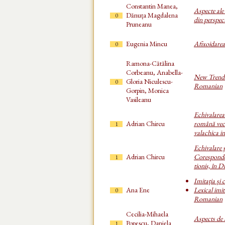
Constantin Manea,
Aspecte ale
Dănuța Magdalena
0
din perspect
Pruneanu
Eugenia Mincu
Afixoidarea
0
Ramona-Cătălina
Corbeanu, Anabella-
New Trends 
Gloria Niculescu-
0
Romanian
Gorpin, Monica
Vasileanu
Echivalarea
Adrian Chircu
română vech
1
valachica in
Echivalare ş
Adrian Chircu
Corespondent
1
tionis, în 
Imitația și
Ana Ene
Lexical imi
0
Romanian
Cecilia-Mihaela
Aspects de 
Popescu, Daniela
1