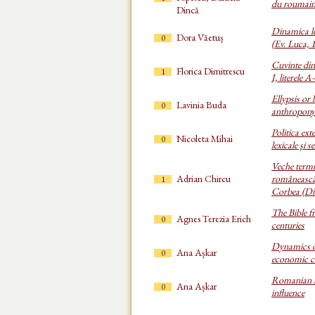
du roumain:
Dincă
Dinamica le
Dora Văetuș
0
(Ev. Luca, 
Cuvinte di
Florica Dimitrescu
1
I, literele 
Ellypsis or 
Lavinia Buda
0
anthropon
Politica ex
Nicoleta Mihai
0
lexicale şi 
Veche termin
Adrian Chircu
românească.
1
Corbea (Dic
The Bible f
Agnes Terezia Erich
0
centuries
Dynamics of
Ana Așkar
0
economic c
Romanian l
Ana Așkar
0
influence