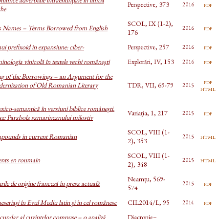
Perspective, 373
pdf
2016
he
SCOL, IX (1-2),
 Names – Terms Borrowed from English
pdf
2016
176
ui prefixoid în expansiune: ciber-
Perspective, 257
pdf
2016
inologia vinicolă în textele vechi româneşti
Explorări, IV, 153
pdf
2016
g of the Borrowings – an Argument for the
pdf
dernization of Old Romanian Literary
TDR, VII, 69-79
2015
html
xico-semantică în versiuni biblice românești.
Variația, 1, 217
pdf
2015
az: Parabola samarineanului milostiv
SCOL, VIII (1-
pounds in current Romanian
html
2015
2), 353
SCOL, VIII (1-
ents en roumain
html
2015
2), 348
Neamțu, 569-
le de origine franceză în presa actuală
pdf
2015
574
eseriaşi în Evul Mediu latin şi în cel românesc
CIL2014/L, 95
pdf
2014
cundar al cuvintelor compuse – o analiză
Diacronie–