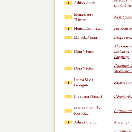
Adrian Chircu
1
română vec
Elena-Laura
New Sports
0
Trăistaru
Florica Dimitrescu
Portretul un
1
Mihaela Marin
Despre term
0
The Glossin
Dora Văetuș
Lexical Mo
0
Language
Dinamică le
Dora Văetuș
0
Studiu de c
Ionela Silvia
Recent com
1
Grangure
Loredana Ghioală
Dérivés réc
0
Maria Emanuela
Împrumuturi
0
Roșa-Zah
Adrian Chircu
Meserii şi m
1
Accentul se