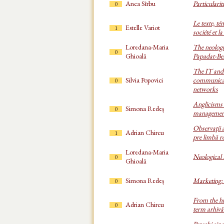
Anca Sîrbu
Particularit
0
Le texte, t
Estelle Variot
1
société et l
Loredana-Maria
The neologi
0
Ghioală
Papadat-Be
The IT and 
Silvia Popovici
communicat
0
networks
Anglicisms 
Simona Redeș
0
managemen
Observaţii a
Adrian Chircu
1
pre limbă 
Loredana-Maria
Neological 
0
Ghioală
Simona Redeș
Marketing: 
0
From the hi
Adrian Chircu
0
term arhivă 
Perechi sin