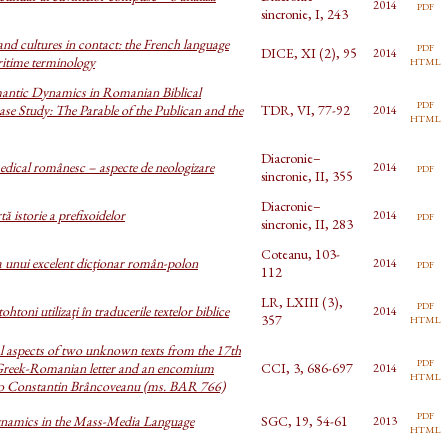
pdf
2014
sincronie, I, 243
nd cultures in contact: the French language
pdf
DICE, XI (2), 95
2014
html
itime terminology
mantic Dynamics in Romanian Biblical
pdf
ase Study: The Parable of the Publican and the
TDR, VI, 77-92
2014
html
Diacronie–
dical românesc – aspecte de neologizare
pdf
2014
sincronie, II, 355
Diacronie–
ă istorie a prefixoidelor
pdf
2014
sincronie, II, 283
Coteanu, 103-
 unui excelent dicţionar român-polon
pdf
2014
112
LR, LXIII (3),
pdf
htoni utilizaţi în traducerile textelor biblice
2014
html
357
l aspects of two unknown texts from the 17th
pdf
 Greek-Romanian letter and an encomium
CCI, 3, 686-697
2014
html
to Constantin Brâncoveanu (ms. BAR 766)
pdf
namics in the Mass-Media Language
SGC, 19, 54-61
2013
html