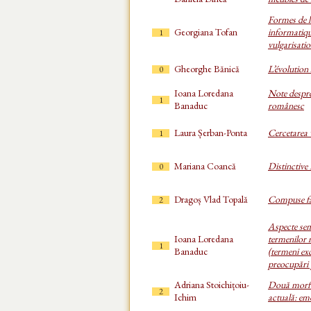
Formes de l
Georgiana Tofan
informatiqu
1
vulgarisati
Gheorghe Bănică
L’évolution
0
Ioana Loredana
Note despre
1
Banaduc
românesc
Laura Șerban-Ponta
Cercetarea 
1
Mariana Coancă
Distinctive
0
Dragoș Vlad Topală
Compuse fa
2
Aspecte sem
Ioana Loredana
termenilor 
1
Banaduc
(termeni ex
preocupări
Adriana Stoichițoiu-
Două morfe
2
Ichim
actuală: em