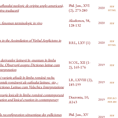
 afluxului neologic de origine anglo-americană,
Phil. Jass., XVI
pdf
2020
html
iva traducerii
(2), 273-280
Akademos, 58,
: fenomen terminologic in vivo
pdf
2020
128-132
in the Assimilation of Verbal Anglicisms in
pdf
RRL, LXV (1)
2020
html
 derivatelor latinești în -mentum în limba
SCOL, XII (1-
e. Observaţii asupra Dictiones latinæ cum
pdf
2019
2), 165-176
terpretation
i variaţie afixală în limba română veche.
LR, LXVIII (2),
ele româneşti ale sufixului latinesc -tio, -
pdf
2019
185-199
Dictiones Latinae cum Valachica Interpretatione
 creația lexicală în limba română contemporană
Diacronia, 10,
pdf.ro
tation and lexical creation in contemporary
2019
pdf.en
A143
la reconfiguration sémantique des gallicismes
Phil. Jass., XV
pdf
2019