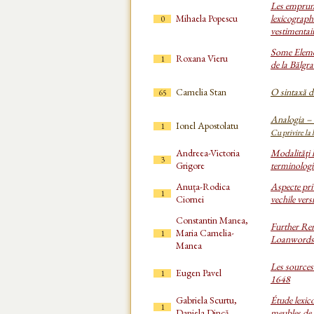
Les emprunt
Mihaela Popescu
lexicograph
0
vestimentai
Some Eleme
Roxana Vieru
1
de la Bălgr
Camelia Stan
O sintaxă d
65
Analogia – 
Ionel Apostolatu
1
Cu privire la
Andreea-Victoria
Modalităţi l
3
Grigore
terminologi
Anuța-Rodica
Aspecte pri
1
Ciornei
vechile vers
Constantin Manea,
Further Re
Maria Camelia-
1
Loanwords
Manea
Les sources
Eugen Pavel
1
1648
Gabriela Scurtu,
Étude lexic
1
Daniela Dincă
meubles de 