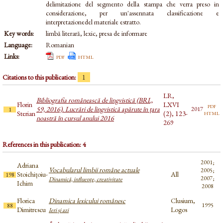
delimitazione del segmento della stampa che verra preso in
considerazione, per un'assennata classificazione e
interpretazionedel materiale estratto.
Key words:
limbă literară, lexic, presa de informare
Language:
Romanian
Links:
pdf
html
Citations to this publication:
1
LR,
Bibliografia românească de lingvistică (BRL,
Florin
LXVI
pdf
59, 2016). Lucrări de lingvistică apărute în țara
2017
1
html
Sterian
(2), 123-
noastră în cursul anului 2016
269
References in this publication: 4
2001;
Adriana
Vocabularul limbii române actuale
2005;
Stoichițoiu-
All
198
2007;
Dinamică, influenţe, creativitate
Ichim
2008
Florica
Dinamica lexicului românesc
Clusium,
1995
88
Dimitrescu
Logos
Ieri și azi