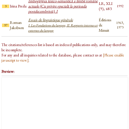
Îmbogățirea lexico-semantică a limbii române
LR, XLI
Irina Preda
actuale (Cu privire specială la perioada
1992
9
(9), 483
postdecembristă). I
Essais de linguistique générale
Éditions
Roman
1963,
de
97
I. Les Fondations du langage, II. Rapports internes et
Jakobson
1973
Minuit
externes du langage
The citations/references list is based on indexed publications only, and may therefore
be incomplete.
For any and all inquiries related to the database, please contact us at
[Please enable
javascript to view.]
.
Preview: