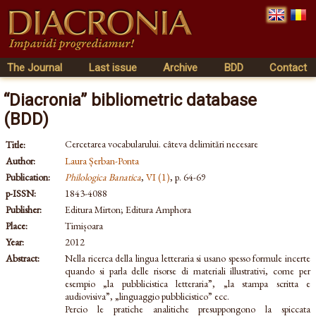
The Journal
Last issue
Archive
BDD
Contact
“Diacronia” bibliometric database
(BDD)
Cercetarea vocabularului. câteva delimitări necesare
Title:
Author:
Laura Șerban-Ponta
Publication:
Philologica Banatica
,
VI (1)
, p. 64-69
p-ISSN:
1843-4088
Publisher:
Editura Mirton; Editura Amphora
Place:
Timișoara
Year:
2012
Abstract:
Nella ricerca della lingua letteraria si usano spesso formule incerte
quando si parla delle risorse di materiali illustrativi, come per
esempio „la pubblicistica letteraria”, „la stampa scritta e
audiovisiva”, „linguaggio pubblicistico” ecc.
Percio le pratiche analitiche presuppongono la spiccata