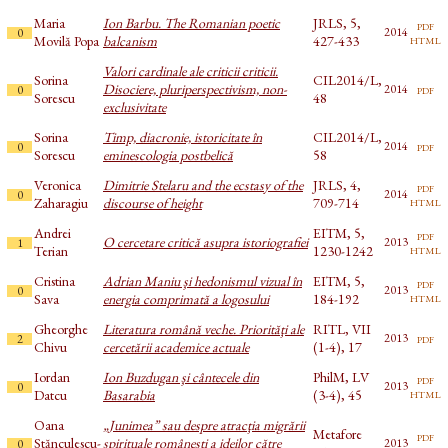
Maria
Ion Barbu. The Romanian poetic
JRLS, 5,
pdf
2014
0
html
Movilă Popa
balcanism
427-433
Valori cardinale ale criticii criticii.
Sorina
CIL2014/L,
Disociere, pluriperspectivism, non-
pdf
2014
0
Sorescu
48
exclusivitate
Sorina
Timp, diacronie, istoricitate în
CIL2014/L,
pdf
2014
0
Sorescu
eminescologia postbelică
58
Veronica
Dimitrie Stelaru and the ecstasy of the
JRLS, 4,
pdf
2014
0
html
Zaharagiu
discourse of height
709-714
Andrei
EITM, 5,
pdf
O cercetare critică asupra istoriografiei
2013
1
html
Terian
1230-1242
Cristina
Adrian Maniu şi hedonismul vizual în
EITM, 5,
pdf
2013
0
html
Sava
energia comprimată a logosului
184-192
Gheorghe
Literatura română veche. Priorităţi ale
RITL, VII
pdf
2013
2
Chivu
cercetării academice actuale
(1-4), 17
Iordan
Ion Buzdugan şi cântecele din
PhilM, LV
pdf
2013
0
html
Datcu
Basarabia
(3-4), 45
Oana
„Junimea” sau despre atracţia migrării
Metafore
pdf
Stănculescu-
spirituale româneşti a ideilor către
2013
0