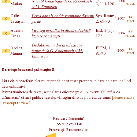
narratif fantastique de G. Rodenbach
2008
0
html
Marian
3, 111-120
et M. Eminescu
Călin
L’éros dans la poésie roumaine d’avant-
Syn. Roum.,
pdf
2007
0
html
Teutişan
garde
2, 65-73
Adelina
Strategii parodice în discursul criticii
ELI, 2 (1),
pdf
2006
0
html
Farias
literare româneşti
173
Dedublarea în discursul narativ
Rodica
EITM, 1,
pdf
fantastic la G. Rodenbach și M.
2005
0
html
Marian
81-90
Eminescu
Referințe în această publicație: 0
Lista citărilor/referințelor nu cuprinde decît texte prezente în baza de date, nefiind
deci exhaustivă.
Pentru trimiterea de texte, semnalarea oricăror greșeli, și eventualul refuz ca
„Diacronia” să facă publice textele, vă rugăm să folosiți adresa de email
[Please enable
javascript to view.]
.
Revista „Diacronia”
ISSN: 2393-1140
Frecvență: 2 numere / an