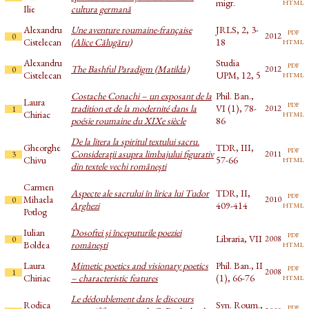
html
migr.
Ilie
cultura germană
Alexandru
Une aventure roumaine-française
JRLS, 2, 3-
pdf
2012
0
html
Cistelecan
(Alice Călugăru)
18
Alexandru
Studia
pdf
The Bashful Paradigm (Matilda)
2012
0
html
Cistelecan
UPM, 12, 5
Costache Conachi – un exposant de la
Phil. Ban.,
Laura
pdf
tradition et de la modernité dans la
VI (1), 78-
2012
1
html
Chiriac
poésie roumaine du XIXe siècle
86
De la litera la spiritul textului sacru.
Gheorghe
TDR, III,
pdf
Consideraţii asupra limbajului figurativ
2011
3
html
Chivu
57-66
din textele vechi româneşti
Carmen
Aspecte ale sacrului în lirica lui Tudor
TDR, II,
pdf
Mihaela
2010
0
html
Arghezi
409-414
Potlog
Iulian
Dosoftei şi începuturile poeziei
pdf
Libraria, VII
2008
0
html
Boldea
româneşti
Laura
Mimetic poetics and visionary poetics
Phil. Ban., II
pdf
2008
1
html
Chiriac
– characteristic features
(1), 66-76
Le dédoublement dans le discours
Rodica
Syn. Roum.,
pdf