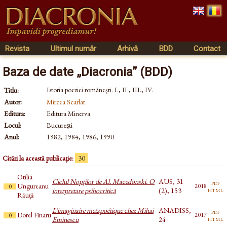
Revista
Ultimul număr
Arhivă
BDD
Contact
Baza de date „Diacronia” (BDD)
Istoria poeziei româneşti. I., II., III., IV.
Titlu:
Autor:
Mircea Scarlat
Editura:
Editura Minerva
Locul:
Bucureşti
Anul:
1982, 1984, 1986, 1990
Citări la această publicație:
30
Otilia
Ciclul Nopţilor de Al. Macedonski. O
AUS, 31
pdf
Ungureanu
2018
0
html
interpretare psihocritică
(2), 153
Răuță
L’imaginaire metapoétique chez Mihai
ANADISS,
pdf
Dorel Fînaru
2017
0
html
Eminescu
24