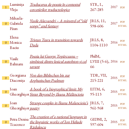
Luminița
Traducerea de poezie în contextul
STR, I.,
pdf
2017
1
Vleja
cercetărilor traductologice
267-285
Mihaela-
Vasile Alecsandri – A minstrel of “old
JRLS, 11,
pdf
Gabriela
2017
0
html
songs” and fantasy
598-606
Păun
Elena
Tristan Tzara in transition towards
JRLS, 8,
pdf
Monica
2016
0
html
Dada
1104-1110
Baciu
Poezia lui George Topârceanu −
PhilM,
Vasile
simbioză dintre lexicul autohton şi cel
LVIII (5-6),
pdf
2016
0
Bahnaru
savant
66
Georgiana
Von den Biblischen bis zur
TDR, VII,
pdf
2015
0
html
Diaconița
Arghezischen Psalmen
215-221
Ioan
A book of a biographical limit: My
EITM, 6,
pdf
2015
0
html
Gheorghişor
Sister Beyond by Ileana Mălăncioiu
95-113
Ioan
Strange couples in Ileana Malancioiu’s
JRLS, 7,
pdf
2015
0
html
Gheorghișor
poetry
961-968
The creation of a national language in
Petra Denisa
GIDNI, 2,
pdf
the linguistic works of Ion Heliade
2015
0
html
Tcacenco
597-604
Rădulescu