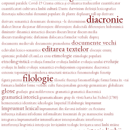
corpusuri paralele
Covid-19
Crasna
critica și evaluarea traducerilor
cuantificator
cultură
cuantificatori
cultivarea limbii
Dante
darwinism
definiții lexicografice
denotația subiectului
denumiri populare de plante
deplasare roll-up
derivare
diacronie
derivare semantică
desemnare
desinența –le
determinism
dialect literar
dicționar
diferențiere
diferențiere dialectală
diferențiere hidronimică
diminutiv
dinamică sintactică
discurs
discurs literar
discurs media
discurs translingvistic
disfemism
dislocarea formelor verbale
dispreț
documente vechi
documente medievale
documente premoderne
editarea textelor
echivalări lexico-semantice
elocuție
enunț
etimologie
epistemic probabil
eRomLex
erou
etimologie populară
etnolingvistică
evoluție
evoluția formelor
evoluția limbilor
evoluția uzului
evoluționism
evoluție în limbă
evoluție semantică
expansiune diacronică
extensie toponimică
extinderea structurii sintactice
fenomenologie
fenotip
filologie
figură paternă
filosofie
fluență
fonomorfologie
formă
forma în –rai
formarea limbilor
forme verbale culte
funcționalism
genotip
germanizare
globalizare
glose
gradație
grai moldovenesc
gramatică
gramatică diacronică
gramatică istorică
gramaticalizare
grup de vîrstă
harta lui Fichtel (1780)
ideologie
împrumut
hermeneutică
identitate
Imperiul Habsburgic
împrumut lexical
împrumuturi din slavonă
infinitiv cu flexiune
influența italiană
infodemie
informalitate
însemnări de pe manuscrise
insultă
intensificator
integrarea împrumuturilor
intenționalitate
interferență
interferență lingvistică
interjecție
învățămînt teologic
învățarea unei limbi străine
istoria limbii