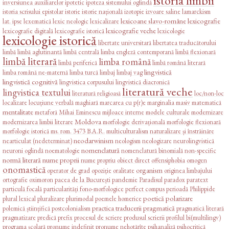
inversiunea auxiliarelor
ipotetic
ipoteza sistemului oglindă
istoria scrisului epistolar
istorie
istorie națională
izotopie
izvoare saline
lamarckism
lexicoane slavo-române
lexicografie
lat. ipse
lexematică
lexic neologic
lexicalizare
lexicografie veche
lexicografie digitală
lexicografie istorică
lexicologie
lexicologie istorică
libertate universitară
libertatea traducătorului
limbă
limbă aglutinantă
limbă centrală
limba engleză contemporană
limbă flexionară
limbă literară
limba română
limbă periferică
limbă română literară
lingvistică
limba română ne-maternă
limba turcă
limbaj
limbaj vag
lingvistică cognitivă
lingvistica corpusului
lingvistică diacronică
literatură veche
lingvistica textului
literatură religioasă
loc/non-loc
localizare
locuțiune verbală
maghiară
marcarea cu p(r)e
marginalia
masiv
matematică
mentalitate
metaforă
Mihai Eminescu
mijloace interne
modele culturale
modernizare
Moldova
modernizarea limbii literare
morfologie derivațională
morfologie flexionară
morfologie istorică
ms. rom. 3473 B.A.R.
multiculturalism
naturalizare și înstrăinăre
neodarwinism
nearticulat (nedeterminat)
neologism
neologizare
neurolingvistică
nomenclatură
neuroni oglindă
noematologie
nomenclatură binomială
non-specific
normă literară
nume proprii
nume propriu
obiect direct
offensiphobia
omogen
onomastică
organism
operator de grad
opoziție
oralitate
originea limbajului
ortografie
oximoron
pacea de la București
pandemie
Paradisul
paradox
paratext
particulă focală
particularități fono-morfologice
perfect compus
perioadă
Philippide
poetică
polarizare
plural lexical
pluralizare
plurimodal
poemele homerice
practica traducerii
pragmatică
polemică științifică
postcolonialism
pragmatică literară
pragmatizare
predică
prefix
procesul de scriere
produsul scrierii
profilul bi(multilingv)
programa școlară
pronume indefinit
pronume nehotărîte
psihanaliză
psihocritică