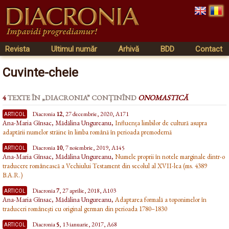
Revista
Ultimul număr
Arhivă
BDD
Contact
Cuvinte-cheie
4
TEXTE ÎN „DIACRONIA” CONȚINÎND
ONOMASTICĂ
articol
Diacronia
12
, 27 decembrie, 2020, A171
Ana-Maria Gînsac, Mădălina Ungureanu,
Influența limbilor de cultură asupra
adaptării numelor străine în limba română în perioada premodernă
articol
Diacronia
10
, 7 noiembrie, 2019, A145
Ana-Maria Gînsac, Mădălina Ungureanu,
Numele proprii în notele marginale dintr-o
traducere românească a Vechiului Testament din secolul al XVII-lea (ms. 4389
B.A.R.)
articol
Diacronia
7
, 27 aprilie, 2018, A103
Ana-Maria Gînsac, Mădălina Ungureanu,
Adaptarea formală a toponimelor în
traduceri românești cu original german din perioada 1780–1830
articol
Diacronia
5
, 13 ianuarie, 2017, A68