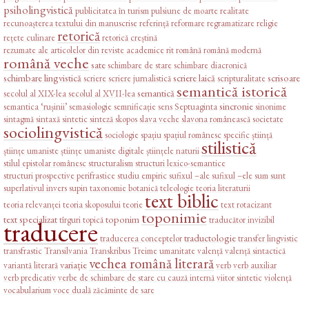
psiholingvistică
publicitatea în turism
pulsiune de moarte
realitate
recunoașterea textului din manuscrise
referință
reformare
regramatizare
religie
retorică
rețete culinare
retorică creștină
rezumate ale articolelor din reviste academice
rit
română
română modernă
română veche
sate
schimbare de stare
schimbare diacronică
schimbare lingvistică
scriere laică
scrisoare
scriere
scriere jurnalistică
scripturalitate
semantică istorică
semantică
secolul al XIX-lea
secolul al XVII-lea
sincronie
semantica ‘rușinii’
semasiologie
semnificație
sens
Septuaginta
sinonime
sintagmă
sintaxă
sintetic
sinteză
skopos
slava veche
slavona românească
societate
sociolingvistică
sociologie
spațiu
spațiul românesc
specific
știință
stilistică
științe umaniste
științe umaniste digitale
științele naturii
stilul epistolar românesc
structuralism
structuri lexico-semantice
structuri prospective perifrastice
studiu empiric
sufixul –ale
sufixul –ele
sum
sunt
superlativul invers
supin
taxonomie botanică
teleologie
teoria literaturii
text biblic
teoria relevanței
teoria skoposului
teorie
text rotacizant
toponimie
text specializat
toponim
tîrguri
topică
traducător invizibil
traducere
traductologie
traducerea conceptelor
transfer lingvistic
transfrastic
Transilvania
Transkribus
Treime
umanitate
valență
valență sintactică
vechea română literară
variație
variantă literară
verb
verb auxiliar
verb predicativ
verbe de schimbare de stare cu cauză internă
viitor sintetic
violență
vocabularium
voce duală
zăcăminte de sare