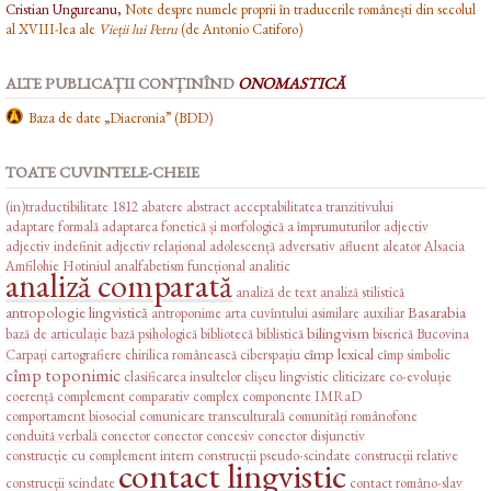
Cristian Ungureanu,
Note despre numele proprii în traducerile românești din secolul
al XVIII-lea ale
Vieții lui Petru
(de Antonio Catiforo)
ALTE PUBLICAȚII CONȚINÎND
ONOMASTICĂ
Baza de date „Diacronia” (BDD)
TOATE CUVINTELE-CHEIE
(in)traductibilitate
1812
abatere
abstract
acceptabilitatea tranzitivului
adaptare formală
adaptarea fonetică și morfologică a împrumuturilor
adjectiv
adjectiv indefinit
adjectiv relațional
adolescență
adversativ
afluent
aleator
Alsacia
Amfilohie Hotiniul
analfabetism funcțional
analitic
analiză comparată
analiză de text
analiză stilistică
antropologie lingvistică
Basarabia
antroponime
arta cuvîntului
asimilare
auxiliar
bilingvism
bază de articulație
bază psihologică
bibliotecă
biblistică
biserică
Bucovina
cîmp lexical
Carpați
cartografiere
chirilica românească
ciberspațiu
cîmp simbolic
cîmp toponimic
clasificarea insultelor
clișeu lingvistic
cliticizare
co-evoluție
coerență
complement comparativ
complex
componente IMRaD
comportament biosocial
comunicare transculturală
comunități românofone
conduită verbală
conector
conector concesiv
conector disjunctiv
construcție cu complement intern
construcții pseudo-scindate
construcții relative
contact lingvistic
construcții scindate
contact româno-slav