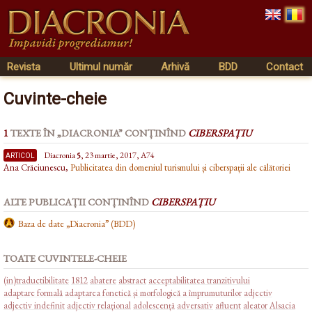
Revista
Ultimul număr
Arhivă
BDD
Contact
Cuvinte-cheie
1
TEXTE ÎN „DIACRONIA” CONȚINÎND
CIBERSPAȚIU
articol
Diacronia
5
, 23 martie, 2017, A74
Ana Crăciunescu,
Publicitatea din domeniul turismului și ciberspații ale călătoriei
ALTE PUBLICAȚII CONȚINÎND
CIBERSPAȚIU
Baza de date „Diacronia” (BDD)
TOATE CUVINTELE-CHEIE
(in)traductibilitate
1812
abatere
abstract
acceptabilitatea tranzitivului
adaptare formală
adaptarea fonetică și morfologică a împrumuturilor
adjectiv
adjectiv indefinit
adjectiv relațional
adolescență
adversativ
afluent
aleator
Alsacia