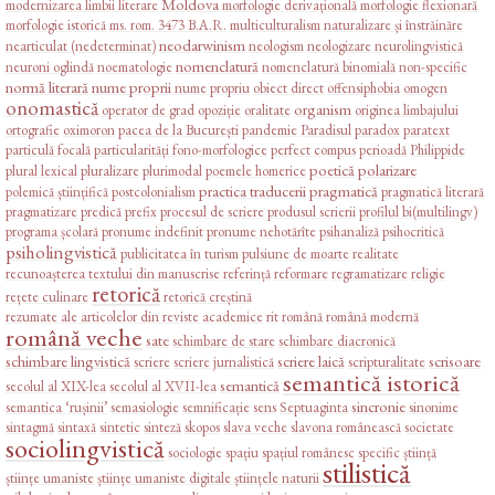
Moldova
modernizarea limbii literare
morfologie derivațională
morfologie flexionară
morfologie istorică
ms. rom. 3473 B.A.R.
multiculturalism
naturalizare și înstrăinăre
neodarwinism
nearticulat (nedeterminat)
neologism
neologizare
neurolingvistică
nomenclatură
neuroni oglindă
noematologie
nomenclatură binomială
non-specific
normă literară
nume proprii
nume propriu
obiect direct
offensiphobia
omogen
onomastică
organism
operator de grad
opoziție
oralitate
originea limbajului
ortografie
oximoron
pacea de la București
pandemie
Paradisul
paradox
paratext
particulă focală
particularități fono-morfologice
perfect compus
perioadă
Philippide
poetică
polarizare
plural lexical
pluralizare
plurimodal
poemele homerice
practica traducerii
pragmatică
polemică științifică
postcolonialism
pragmatică literară
pragmatizare
predică
prefix
procesul de scriere
produsul scrierii
profilul bi(multilingv)
programa școlară
pronume indefinit
pronume nehotărîte
psihanaliză
psihocritică
psiholingvistică
publicitatea în turism
pulsiune de moarte
realitate
recunoașterea textului din manuscrise
referință
reformare
regramatizare
religie
retorică
rețete culinare
retorică creștină
rezumate ale articolelor din reviste academice
rit
română
română modernă
română veche
sate
schimbare de stare
schimbare diacronică
schimbare lingvistică
scriere laică
scrisoare
scriere
scriere jurnalistică
scripturalitate
semantică istorică
semantică
secolul al XIX-lea
secolul al XVII-lea
sincronie
semantica ‘rușinii’
semasiologie
semnificație
sens
Septuaginta
sinonime
sintagmă
sintaxă
sintetic
sinteză
skopos
slava veche
slavona românească
societate
sociolingvistică
sociologie
spațiu
spațiul românesc
specific
știință
stilistică
științe umaniste
științe umaniste digitale
științele naturii