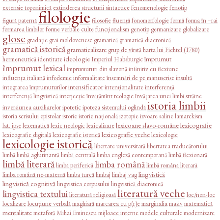
extensie toponimică
extinderea structurii sintactice
fenomenologie
fenotip
filologie
figură paternă
filosofie
fluență
fonomorfologie
formă
forma în –rai
formarea limbilor
forme verbale culte
funcționalism
genotip
germanizare
globalizare
glose
gradație
grai moldovenesc
gramatică
gramatică diacronică
gramatică istorică
gramaticalizare
grup de vîrstă
harta lui Fichtel (1780)
ideologie
împrumut
hermeneutică
identitate
Imperiul Habsburgic
împrumut lexical
împrumuturi din slavonă
infinitiv cu flexiune
influența italiană
infodemie
informalitate
însemnări de pe manuscrise
insultă
intensificator
integrarea împrumuturilor
intenționalitate
interferență
interferență lingvistică
interjecție
învățămînt teologic
învățarea unei limbi străine
istoria limbii
inversiunea auxiliarelor
ipotetic
ipoteza sistemului oglindă
istoria scrisului epistolar
istorie
istorie națională
izotopie
izvoare saline
lamarckism
lexicoane slavo-române
lexicografie
lat. ipse
lexematică
lexic neologic
lexicalizare
lexicografie veche
lexicografie digitală
lexicografie istorică
lexicologie
lexicologie istorică
libertate universitară
libertatea traducătorului
limbă
limbă aglutinantă
limbă centrală
limba engleză contemporană
limbă flexionară
limbă literară
limba română
limbă periferică
limbă română literară
lingvistică
limba română ne-maternă
limba turcă
limbaj
limbaj vag
lingvistică cognitivă
lingvistica corpusului
lingvistică diacronică
literatură veche
lingvistica textului
literatură religioasă
loc/non-loc
localizare
locuțiune verbală
maghiară
marcarea cu p(r)e
marginalia
masiv
matematică
mentalitate
metaforă
Mihai Eminescu
mijloace interne
modele culturale
modernizare