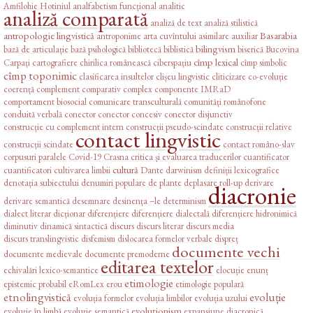
Amfilohie Hotiniul
analfabetism funcțional
analitic
analiză comparată
analiză de text
analiză stilistică
antropologie lingvistică
Basarabia
antroponime
arta cuvîntului
asimilare
auxiliar
bilingvism
bază de articulație
bază psihologică
bibliotecă
biblistică
biserică
Bucovina
cîmp lexical
Carpați
cartografiere
chirilica românească
ciberspațiu
cîmp simbolic
cîmp toponimic
clasificarea insultelor
clișeu lingvistic
cliticizare
co-evoluție
coerență
complement comparativ
complex
componente IMRaD
comportament biosocial
comunicare transculturală
comunități românofone
conduită verbală
conector
conector concesiv
conector disjunctiv
construcție cu complement intern
construcții pseudo-scindate
construcții relative
contact lingvistic
construcții scindate
contact româno-slav
corpusuri paralele
Covid-19
Crasna
critica și evaluarea traducerilor
cuantificator
cultură
cuantificatori
cultivarea limbii
Dante
darwinism
definiții lexicografice
denotația subiectului
denumiri populare de plante
deplasare roll-up
derivare
diacronie
derivare semantică
desemnare
desinența –le
determinism
dialect literar
dicționar
diferențiere
diferențiere dialectală
diferențiere hidronimică
diminutiv
dinamică sintactică
discurs
discurs literar
discurs media
discurs translingvistic
disfemism
dislocarea formelor verbale
dispreț
documente vechi
documente medievale
documente premoderne
editarea textelor
echivalări lexico-semantice
elocuție
enunț
etimologie
epistemic probabil
eRomLex
erou
etimologie populară
etnolingvistică
evoluție
evoluția formelor
evoluția limbilor
evoluția uzului
evoluționism
evoluție în limbă
evoluție semantică
expansiune diacronică