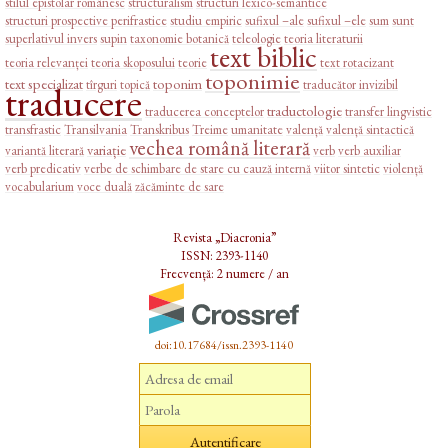
stilul epistolar românesc
structuralism
structuri lexico-semantice
structuri prospective perifrastice
studiu empiric
sufixul –ale
sufixul –ele
sum
sunt
superlativul invers
supin
taxonomie botanică
teleologie
teoria literaturii
text biblic
teoria relevanței
teoria skoposului
teorie
text rotacizant
toponimie
text specializat
toponim
tîrguri
topică
traducător invizibil
traducere
traductologie
traducerea conceptelor
transfer lingvistic
transfrastic
Transilvania
Transkribus
Treime
umanitate
valență
valență sintactică
vechea română literară
variație
variantă literară
verb
verb auxiliar
verb predicativ
verbe de schimbare de stare cu cauză internă
viitor sintetic
violență
vocabularium
voce duală
zăcăminte de sare
Revista „Diacronia”
ISSN: 2393-1140
Frecvență: 2 numere / an
doi:10.17684/issn.2393-1140