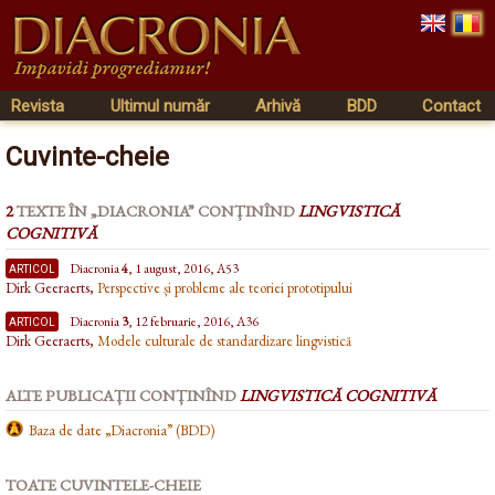
Revista
Ultimul număr
Arhivă
BDD
Contact
Cuvinte-cheie
2
TEXTE ÎN „DIACRONIA” CONȚINÎND
LINGVISTICĂ
COGNITIVĂ
articol
Diacronia
4
, 1 august, 2016, A53
Dirk Geeraerts,
Perspective și probleme ale teoriei prototipului
articol
Diacronia
3
, 12 februarie, 2016, A36
Dirk Geeraerts,
Modele culturale de standardizare lingvistică
ALTE PUBLICAȚII CONȚINÎND
LINGVISTICĂ COGNITIVĂ
Baza de date „Diacronia” (BDD)
TOATE CUVINTELE-CHEIE