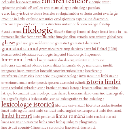
editarea textelor
echivalări lexico-semantice
elocuție
enunț
etimologie
epistemic probabil
eRomLex
erou
etimologie populară
etnolingvistică
evoluție
evoluția formelor
evoluția limbilor
evoluția uzului
evoluționism
evoluție în limbă
evoluție semantică
expansiune diacronică
extensie toponimică
extinderea structurii sintactice
fenomenologie
fenotip
filologie
figură paternă
filosofie
fluență
fonomorfologie
formă
forma în –rai
formarea limbilor
forme verbale culte
funcționalism
genotip
germanizare
globalizare
glose
gradație
grai moldovenesc
gramatică
gramatică diacronică
gramatică istorică
gramaticalizare
grup de vîrstă
harta lui Fichtel (1780)
ideologie
împrumut
hermeneutică
identitate
Imperiul Habsburgic
împrumut lexical
împrumuturi din slavonă
infinitiv cu flexiune
influența italiană
infodemie
informalitate
însemnări de pe manuscrise
insultă
intensificator
integrarea împrumuturilor
intenționalitate
interferență
interferență lingvistică
interjecție
învățămînt teologic
învățarea unei limbi străine
istoria limbii
inversiunea auxiliarelor
ipotetic
ipoteza sistemului oglindă
istoria scrisului epistolar
istorie
istorie națională
izotopie
izvoare saline
lamarckism
lexicoane slavo-române
lexicografie
lat. ipse
lexematică
lexic neologic
lexicalizare
lexicografie veche
lexicografie digitală
lexicografie istorică
lexicologie
lexicologie istorică
libertate universitară
libertatea traducătorului
limbă
limbă aglutinantă
limbă centrală
limba engleză contemporană
limbă flexionară
limbă literară
limba română
limbă periferică
limbă română literară
lingvistică
limba română ne-maternă
limba turcă
limbaj
limbaj vag
lingvistică cognitivă
lingvistica corpusului
lingvistică diacronică