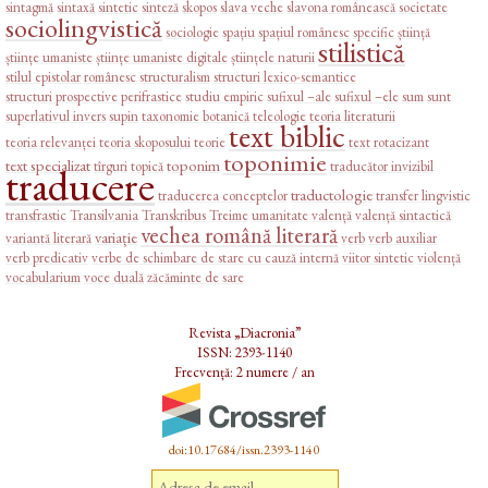
sintagmă
sintaxă
sintetic
sinteză
skopos
slava veche
slavona românească
societate
sociolingvistică
sociologie
spațiu
spațiul românesc
specific
știință
stilistică
științe umaniste
științe umaniste digitale
științele naturii
stilul epistolar românesc
structuralism
structuri lexico-semantice
structuri prospective perifrastice
studiu empiric
sufixul –ale
sufixul –ele
sum
sunt
superlativul invers
supin
taxonomie botanică
teleologie
teoria literaturii
text biblic
teoria relevanței
teoria skoposului
teorie
text rotacizant
toponimie
text specializat
toponim
tîrguri
topică
traducător invizibil
traducere
traductologie
traducerea conceptelor
transfer lingvistic
transfrastic
Transilvania
Transkribus
Treime
umanitate
valență
valență sintactică
vechea română literară
variație
variantă literară
verb
verb auxiliar
verb predicativ
verbe de schimbare de stare cu cauză internă
viitor sintetic
violență
vocabularium
voce duală
zăcăminte de sare
Revista „Diacronia”
ISSN: 2393-1140
Frecvență: 2 numere / an
doi:10.17684/issn.2393-1140