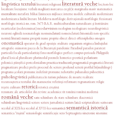
literatură veche
lingvistica textului
literatură religioasă
loc/non-loc
localizare
locuțiune verbală
maghiară
marcarea cu p(r)e
marginalia
masiv
matematică
mentalitate
metaforă
Mihai Eminescu
mijloace interne
modele culturale
modernizare
Moldova
modernizarea limbii literare
morfologie derivațională
morfologie flexionară
morfologie istorică
ms. rom. 3473 B.A.R.
multiculturalism
naturalizare și înstrăinăre
neodarwinism
nearticulat (nedeterminat)
neologism
neologizare
neurolingvistică
nomenclatură
neuroni oglindă
noematologie
nomenclatură binomială
non-specific
normă literară
nume proprii
nume propriu
obiect direct
offensiphobia
omogen
onomastică
organism
operator de grad
opoziție
oralitate
originea limbajului
ortografie
oximoron
pacea de la București
pandemie
Paradisul
paradox
paratext
particulă focală
particularități fono-morfologice
perfect compus
perioadă
Philippide
poetică
polarizare
plural lexical
pluralizare
plurimodal
poemele homerice
practica traducerii
pragmatică
polemică științifică
postcolonialism
pragmatică literară
pragmatizare
predică
prefix
procesul de scriere
produsul scrierii
profilul bi(multilingv)
programa școlară
pronume indefinit
pronume nehotărîte
psihanaliză
psihocritică
psiholingvistică
publicitatea în turism
pulsiune de moarte
realitate
recunoașterea textului din manuscrise
referință
reformare
regramatizare
religie
retorică
rețete culinare
retorică creștină
rezumate ale articolelor din reviste academice
rit
română
română modernă
română veche
sate
schimbare de stare
schimbare diacronică
schimbare lingvistică
scriere laică
scrisoare
scriere
scriere jurnalistică
scripturalitate
semantică istorică
semantică
secolul al XIX-lea
secolul al XVII-lea
sincronie
semantica ‘rușinii’
semasiologie
semnificație
sens
Septuaginta
sinonime