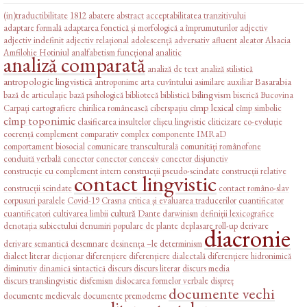
(in)traductibilitate
1812
abatere
abstract
acceptabilitatea tranzitivului
adaptare formală
adaptarea fonetică și morfologică a împrumuturilor
adjectiv
adjectiv indefinit
adjectiv relațional
adolescență
adversativ
afluent
aleator
Alsacia
Amfilohie Hotiniul
analfabetism funcțional
analitic
analiză comparată
analiză de text
analiză stilistică
antropologie lingvistică
Basarabia
antroponime
arta cuvîntului
asimilare
auxiliar
bilingvism
bază de articulație
bază psihologică
bibliotecă
biblistică
biserică
Bucovina
cîmp lexical
Carpați
cartografiere
chirilica românească
ciberspațiu
cîmp simbolic
cîmp toponimic
clasificarea insultelor
clișeu lingvistic
cliticizare
co-evoluție
coerență
complement comparativ
complex
componente IMRaD
comportament biosocial
comunicare transculturală
comunități românofone
conduită verbală
conector
conector concesiv
conector disjunctiv
construcție cu complement intern
construcții pseudo-scindate
construcții relative
contact lingvistic
construcții scindate
contact româno-slav
corpusuri paralele
Covid-19
Crasna
critica și evaluarea traducerilor
cuantificator
cultură
cuantificatori
cultivarea limbii
Dante
darwinism
definiții lexicografice
denotația subiectului
denumiri populare de plante
deplasare roll-up
derivare
diacronie
derivare semantică
desemnare
desinența –le
determinism
dialect literar
dicționar
diferențiere
diferențiere dialectală
diferențiere hidronimică
diminutiv
dinamică sintactică
discurs
discurs literar
discurs media
discurs translingvistic
disfemism
dislocarea formelor verbale
dispreț
documente vechi
documente medievale
documente premoderne