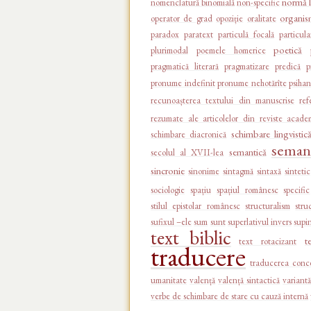
normă l
nomenclatură binomială
non-specific
organi
operator de grad
opoziție
oralitate
paradox
paratext
particulă focală
particula
poetică
plurimodal
poemele homerice
pragmatică literară
pragmatizare
predică
p
pronume indefinit
pronume nehotărîte
psihan
recunoașterea textului din manuscrise
ref
rezumate ale articolelor din reviste acade
schimbare lingvistic
schimbare diacronică
semant
semantică
secolul al XVII-lea
sincronie
sinonime
sintagmă
sintaxă
sintetic
sociologie
spațiu
spațiul românesc
specific
stilul epistolar românesc
structuralism
stru
sufixul –ele
sum
sunt
superlativul invers
supi
text biblic
t
text rotacizant
traducere
traducerea conce
umanitate
valență
valență sintactică
variantă
verbe de schimbare de stare cu cauză internă