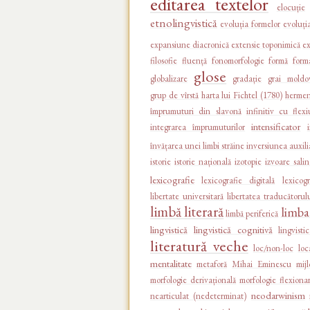
editarea textelor
elocuție
etnolingvistică
evoluția formelor
evoluția
expansiune diacronică
extensie toponimică
ex
filosofie
fluență
fonomorfologie
formă
form
glose
globalizare
gradație
grai moldo
grup de vîrstă
harta lui Fichtel (1780)
hermen
împrumuturi din slavonă
infinitiv cu flex
intensificator
integrarea împrumuturilor
învățarea unei limbi străine
inversiunea auxili
istorie
istorie națională
izotopie
izvoare sali
lexicografie
lexicografie digitală
lexicogr
libertate universitară
libertatea traducătorul
limbă literară
limb
limbă periferică
lingvistică
lingvistică cognitivă
lingvist
literatură veche
loc/non-loc
loc
mentalitate
metaforă
Mihai Eminescu
mij
morfologie derivațională
morfologie flexiona
neodarwinism
nearticulat (nedeterminat)