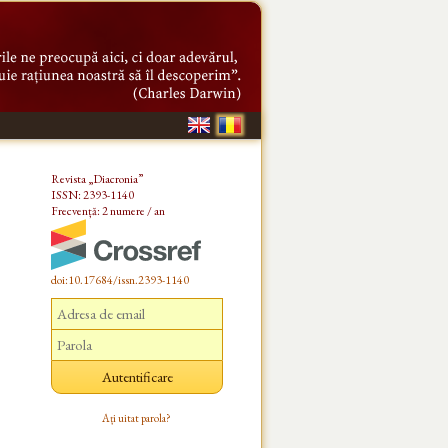
Revista „Diacronia”
ISSN: 2393-1140
Frecvență: 2 numere / an
doi:10.17684/issn.2393-1140
Ați uitat parola?