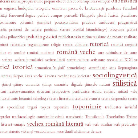
onomastică
iterară
nume proprii
nume propriu
obiect direct
offensiphobia
omogen
sm
originea limbajului
ortografie
oximoron
pacea de la București
pandemie
Paradisul
rități fono-morfologice
perfect compus
perioadă
Philippide
plural lexical
pluralizare
polarizare
practica traducerii
pragmatică
polemică științifică
postcolonialism
refix
procesul de scriere
produsul scrierii
profilul bi(multilingv)
programa școlară
psiholingvistică
aliză
psihocritică
publicitatea în turism
pulsiune de moarte
realitate
retorică
erință
reformare
regramatizare
religie
rețete culinare
retorică creștină
română veche
sate
mice
rit
română
română modernă
schimbare de stare
ă
scriere laică
scrisoare
scriere
scriere jurnalistică
scripturalitate
secolul al XIX-lea
ică istorică
semantica ‘rușinii’
semasiologie
semnificație
sens
Septuaginta
sociolingvistică
sinteză
skopos
slava veche
slavona românească
societate
stilistică
știință
științe umaniste
științe umaniste digitale
științele naturii
cturi lexico-semantice
structuri prospective perifrastice
studiu empiric
sufixul –ale
n
taxonomie botanică
teleologie
teoria literaturii
teoria relevanței
teoria skoposului
teorie
toponimie
ext specializat
toponim
tîrguri
topică
traducător invizibil
traductologie
ptelor
transfer lingvistic
transfrastic
Transilvania
Transkribus
Treime
vechea română literară
variație
 literară
verb
verb auxiliar
verb predicativ
viitor sintetic
violență
vocabularium
voce duală
zăcăminte de sare