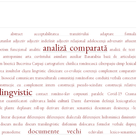
abstract
acceptabilitatea tranzitivului
adaptare formală
turilor
adjectiv
adjectiv indefinit
adjectiv relațional
adolescență
adversativ
afluent
analiză comparată
betism funcțional
analitic
analiză de text
Basarabia
antroponime
arta cuvîntului
asimilare
auxiliar
bază de articulație
sm
cîmp lexical
biserică
Bucovina
Carpați
cartografiere
chirilica românească
ciberspațiu
rea insultelor
clișeu lingvistic
cliticizare
co-evoluție
coerență
complement comparativ
biosocial
comunicare transculturală
comunități românofone
conduită verbală
conector
onstrucție cu complement intern
construcții pseudo-scindate
construcții relative
ingvistic
contact româno-slav
corpusuri paralele
Covid-19
Crasna
cultură
tor
cuantificatori
cultivarea limbii
Dante
darwinism
definiții lexicografice
de plante
deplasare roll-up
derivare
derivare semantică
desemnare
desinența –le
 literar
dicționar
diferențiere
diferențiere dialectală
diferențiere hidronimică
diminutiv
discurs media
discurs translingvistic
disfemism
dislocarea formelor verbale
dispreț
documente vechi
premoderne
echivalări lexico-semantice