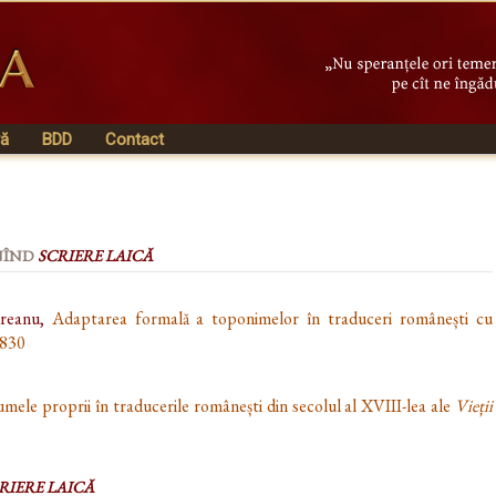
vă
BDD
Contact
NÎND
SCRIERE LAICĂ
ureanu,
Adaptarea formală a toponimelor în traduceri românești cu
1830
ele proprii în traducerile românești din secolul al XVIII-lea ale
Vieții
RIERE LAICĂ