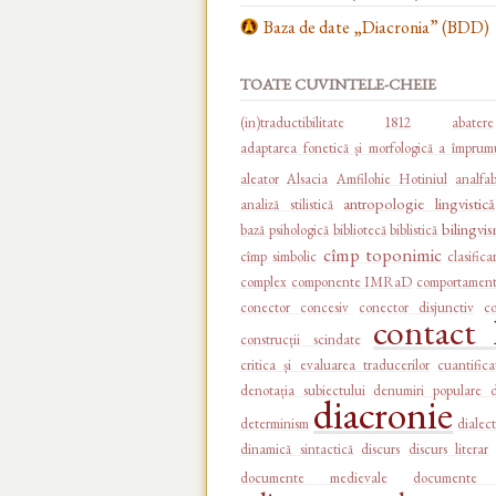
Baza de date „Diacronia” (BDD)
TOATE CUVINTELE-CHEIE
(in)traductibilitate
1812
abatere
adaptarea fonetică și morfologică a împrumu
aleator
Alsacia
Amfilohie Hotiniul
analfa
antropologie lingvistică
analiză stilistică
bilingvi
bază psihologică
bibliotecă
biblistică
cîmp toponimic
cîmp simbolic
clasifica
complex
componente IMRaD
comportament 
conector concesiv
conector disjunctiv
c
contact l
construcții scindate
critica și evaluarea traducerilor
cuantifica
denotația subiectului
denumiri populare 
diacronie
determinism
dialect
dinamică sintactică
discurs
discurs literar
documente medievale
documente 