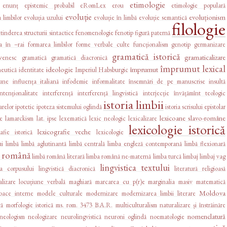
etimologie
enunț
epistemic probabil
eRomLex
erou
etimologie populară
evoluție
evoluționism
 limbilor
evoluția uzului
evoluție în limbă
evoluție semantică
filologie
tinderea structurii sintactice
fenomenologie
fenotip
figură paternă
a în –rai
formarea limbilor
forme verbale culte
funcționalism
genotip
germanizare
gramatică istorică
gramaticalizare
venesc
gramatică
gramatică diacronică
împrumut lexical
ideologie
împrumut
eutică
identitate
Imperiul Habsburgic
iune
influența italiană
infodemie
informalitate
însemnări de pe manuscrise
insultă
intenționalitate
interferență
interferență lingvistică
interjecție
învățămînt teologic
istoria limbii
arelor
ipotetic
ipoteza sistemului oglindă
istoria scrisului epistolar
lexicoane slavo-române
ne
lamarckism
lat. ipse
lexematică
lexic neologic
lexicalizare
lexicologie istorică
lexicografie veche
afie istorică
lexicologie
ui
limbă
limbă aglutinantă
limbă centrală
limba engleză contemporană
limbă flexionară
a română
limbă română literară
limba română ne-maternă
limba turcă
limbaj
limbaj vag
lingvistica textului
ica corpusului
lingvistică diacronică
literatură religioasă
alizare
locuțiune verbală
maghiară
marcarea cu p(r)e
marginalia
masiv
matematică
Moldova
loace interne
modele culturale
modernizare
modernizarea limbii literare
ră
morfologie istorică
ms. rom. 3473 B.A.R.
multiculturalism
naturalizare și înstrăinăre
nomenclatură
neologism
neologizare
neurolingvistică
neuroni oglindă
noematologie