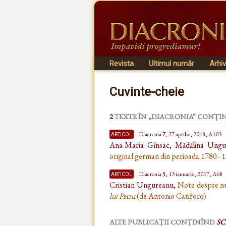
Revista
Ultimul număr
Arhi
Cuvinte-cheie
2
TEXTE ÎN „DIACRONIA” CONȚI
articol
Diacronia
7
, 27 aprilie, 2018, A103
Ana-Maria Gînsac, Mădălina Ung
original german din perioada 1780–
articol
Diacronia
5
, 13 ianuarie, 2017, A68
Cristian Ungureanu,
Note despre num
lui Petru
(de Antonio Catiforo)
ALTE PUBLICAȚII CONȚINÎND
SC