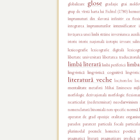
glose
globalizare
gradație
grai moldo
grup de vîrstă
harta lui Fichtel (1780)
hermen
împrumuturi din slavonă
infinitiv cu flex
intensificator
integrarea împrumuturilor
învățarea unei limbi străine
inversiunea auxili
istorie
istorie națională
izotopie
izvoare sali
lexicografie
lexicografie digitală
lexicogr
libertate universitară
libertatea traducătorul
limbă literară
limb
limbă periferică
lingvistică
lingvistică cognitivă
lingvist
literatură veche
loc/non-loc
loc
mentalitate
metaforă
Mihai Eminescu
mij
morfologie derivațională
morfologie flexiona
neodarwinism
nearticulat (nedeterminat)
normă l
nomenclatură binomială
non-specific
organi
operator de grad
opoziție
oralitate
paradox
paratext
particulă focală
particula
poetică
plurimodal
poemele homerice
pragmatică literară
pragmatizare
predică
p