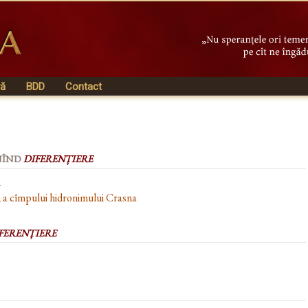
vă
BDD
Contact
NÎND
DIFERENȚIERE
1
ă a cîmpului hidronimului Crasna
FERENȚIERE