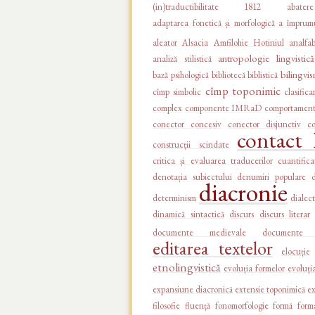
(in)traductibilitate
1812
abatere
adaptarea fonetică și morfologică a împrumu
aleator
Alsacia
Amfilohie Hotiniul
analfa
antropologie lingvistică
analiză stilistică
bilingvi
bază psihologică
bibliotecă
biblistică
cîmp toponimic
cîmp simbolic
clasifica
complex
componente IMRaD
comportament 
conector concesiv
conector disjunctiv
c
contact l
construcții scindate
critica și evaluarea traducerilor
cuantifica
denotația subiectului
denumiri populare 
diacronie
determinism
dialect
dinamică sintactică
discurs
discurs literar
documente medievale
documente 
editarea textelor
elocuție
etnolingvistică
evoluția formelor
evoluția
expansiune diacronică
extensie toponimică
ex
filosofie
fluență
fonomorfologie
formă
form