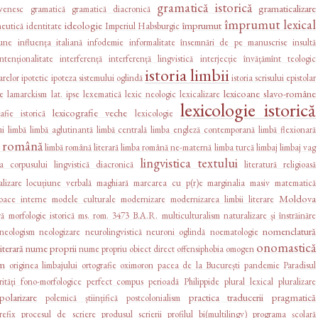
gramatică istorică
gramaticalizare
venesc
gramatică
gramatică diacronică
împrumut lexical
ideologie
împrumut
eutică
identitate
Imperiul Habsburgic
iune
influența italiană
infodemie
informalitate
însemnări de pe manuscrise
insultă
intenționalitate
interferență
interferență lingvistică
interjecție
învățămînt teologic
istoria limbii
arelor
ipotetic
ipoteza sistemului oglindă
istoria scrisului epistolar
lexicoane slavo-române
ne
lamarckism
lat. ipse
lexematică
lexic neologic
lexicalizare
lexicologie istorică
lexicografie veche
afie istorică
lexicologie
ui
limbă
limbă aglutinantă
limbă centrală
limba engleză contemporană
limbă flexionară
a română
limbă română literară
limba română ne-maternă
limba turcă
limbaj
limbaj vag
lingvistica textului
ica corpusului
lingvistică diacronică
literatură religioasă
alizare
locuțiune verbală
maghiară
marcarea cu p(r)e
marginalia
masiv
matematică
Moldova
loace interne
modele culturale
modernizare
modernizarea limbii literare
ră
morfologie istorică
ms. rom. 3473 B.A.R.
multiculturalism
naturalizare și înstrăinăre
nomenclatură
neologism
neologizare
neurolingvistică
neuroni oglindă
noematologie
onomastică
iterară
nume proprii
nume propriu
obiect direct
offensiphobia
omogen
sm
originea limbajului
ortografie
oximoron
pacea de la București
pandemie
Paradisul
rități fono-morfologice
perfect compus
perioadă
Philippide
plural lexical
pluralizare
polarizare
practica traducerii
pragmatică
polemică științifică
postcolonialism
refix
procesul de scriere
produsul scrierii
profilul bi(multilingv)
programa școlară