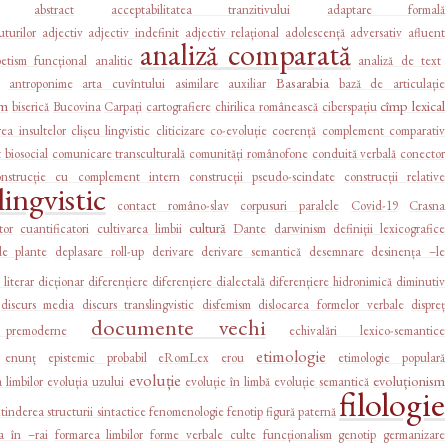
abstract
acceptabilitatea tranzitivului
adaptare formală
turilor
adjectiv
adjectiv indefinit
adjectiv relațional
adolescență
adversativ
afluent
analiză comparată
betism funcțional
analitic
analiză de text
Basarabia
antroponime
arta cuvîntului
asimilare
auxiliar
bază de articulație
sm
cîmp lexical
biserică
Bucovina
Carpați
cartografiere
chirilica românească
ciberspațiu
rea insultelor
clișeu lingvistic
cliticizare
co-evoluție
coerență
complement comparativ
biosocial
comunicare transculturală
comunități românofone
conduită verbală
conector
onstrucție cu complement intern
construcții pseudo-scindate
construcții relative
ingvistic
contact româno-slav
corpusuri paralele
Covid-19
Crasna
cultură
tor
cuantificatori
cultivarea limbii
Dante
darwinism
definiții lexicografice
de plante
deplasare roll-up
derivare
derivare semantică
desemnare
desinența –le
 literar
dicționar
diferențiere
diferențiere dialectală
diferențiere hidronimică
diminutiv
discurs media
discurs translingvistic
disfemism
dislocarea formelor verbale
dispreț
documente vechi
premoderne
echivalări lexico-semantice
etimologie
enunț
epistemic probabil
eRomLex
erou
etimologie populară
evoluție
evoluționism
 limbilor
evoluția uzului
evoluție în limbă
evoluție semantică
filologie
tinderea structurii sintactice
fenomenologie
fenotip
figură paternă
a în –rai
formarea limbilor
forme verbale culte
funcționalism
genotip
germanizare