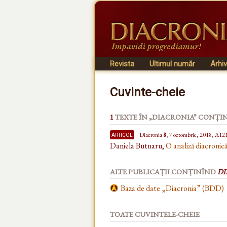
Revista
Ultimul număr
Arhi
Cuvinte-cheie
1
TEXTE ÎN „DIACRONIA” CONȚI
articol
Diacronia
8
, 7 octombrie, 2018, A12
Daniela Butnaru,
O analiză diacronic
ALTE PUBLICAȚII CONȚINÎND
DI
Baza de date „Diacronia” (BDD)
TOATE CUVINTELE-CHEIE