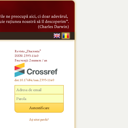
Revista „Diacronia”
ISSN: 2393-1140
Frecvență: 2 numere / an
doi:10.17684/issn.2393-1140
Ați uitat parola?