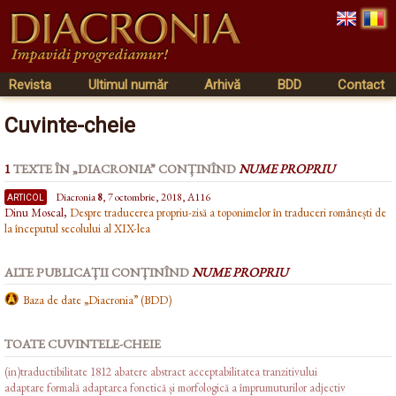
Revista
Ultimul număr
Arhivă
BDD
Contact
Cuvinte-cheie
1
TEXTE ÎN „DIACRONIA” CONȚINÎND
NUME PROPRIU
articol
Diacronia
8
, 7 octombrie, 2018, A116
Dinu Moscal,
Despre traducerea propriu-zisă a toponimelor în traduceri românești de
la începutul secolului al XIX-lea
ALTE PUBLICAȚII CONȚINÎND
NUME PROPRIU
Baza de date „Diacronia” (BDD)
TOATE CUVINTELE-CHEIE
(in)traductibilitate
1812
abatere
abstract
acceptabilitatea tranzitivului
adaptare formală
adaptarea fonetică și morfologică a împrumuturilor
adjectiv