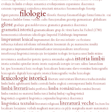
evoluționism
evoluție în limbă
evoluție semantică
expansiune diacronică
extensie toponimică
extinderea structurii sintactice
fenomenologie
fenotip
filologie
figură paternă
filosofie
fluență
fonomorfologie
formă
forma în –rai
formarea limbilor
forme verbale culte
funcționalism
genotip
germanizare
globalizare
glose
gradație
grai moldovenesc
gramatică
gramatică diacronică
gramatică istorică
gramaticalizare
grup de vîrstă
harta lui Fichtel (1780)
ideologie
împrumut
hermeneutică
identitate
Imperiul Habsburgic
împrumut lexical
împrumuturi din slavonă
infinitiv cu flexiune
influența italiană
infodemie
informalitate
însemnări de pe manuscrise
insultă
intensificator
integrarea împrumuturilor
intenționalitate
interferență
interferență lingvistică
interjecție
învățămînt teologic
învățarea unei limbi străine
istoria limbii
inversiunea auxiliarelor
ipotetic
ipoteza sistemului oglindă
istoria scrisului epistolar
istorie
istorie națională
izotopie
izvoare saline
lamarckism
lexicoane slavo-române
lexicografie
lat. ipse
lexematică
lexic neologic
lexicalizare
lexicografie veche
lexicografie digitală
lexicografie istorică
lexicologie
lexicologie istorică
libertate universitară
libertatea traducătorului
limbă
limbă aglutinantă
limbă centrală
limba engleză contemporană
limbă flexionară
limbă literară
limba română
limbă periferică
limbă română literară
lingvistică
limba română ne-maternă
limba turcă
limbaj
limbaj vag
lingvistică cognitivă
lingvistica corpusului
lingvistică diacronică
literatură veche
lingvistica textului
literatură religioasă
loc/non-loc
localizare
locuțiune verbală
maghiară
marcarea cu p(r)e
marginalia
masiv
matematică