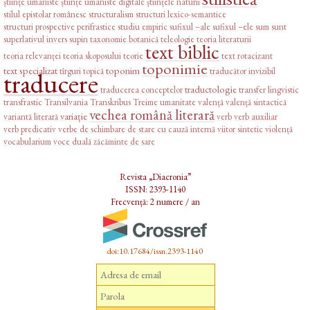
științe umaniste
științe umaniste digitale
științele naturii
stilul epistolar românesc
structuralism
structuri lexico-semantice
structuri prospective perifrastice
studiu empiric
sufixul –ale
sufixul –ele
sum
sunt
superlativul invers
supin
taxonomie botanică
teleologie
teoria literaturii
text biblic
teoria relevanței
teoria skoposului
teorie
text rotacizant
toponimie
text specializat
toponim
tîrguri
topică
traducător invizibil
traducere
traductologie
traducerea conceptelor
transfer lingvistic
transfrastic
Transilvania
Transkribus
Treime
umanitate
valență
valență sintactică
vechea română literară
variație
variantă literară
verb
verb auxiliar
verb predicativ
verbe de schimbare de stare cu cauză internă
viitor sintetic
violență
vocabularium
voce duală
zăcăminte de sare
Revista „Diacronia”
ISSN: 2393-1140
Frecvență: 2 numere / an
doi:10.17684/issn.2393-1140