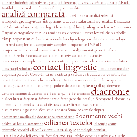
adjectiv indefinit
adjectiv relațional
adolescență
adversativ
afluent
aleator
Alsacia
Amfilohie Hotiniul
analfabetism funcțional
analitic
analiză comparată
analiză de text
analiză stilistică
antropologie lingvistică
Basarabia
antroponime
arta cuvîntului
asimilare
auxiliar
bilingvism
bază de articulație
bază psihologică
bibliotecă
biblistică
biserică
Bucovina
cîmp lexical
Carpați
cartografiere
chirilica românească
ciberspațiu
cîmp simbolic
cîmp toponimic
clasificarea insultelor
clișeu lingvistic
cliticizare
co-evoluție
coerență
complement comparativ
complex
componente IMRaD
comportament biosocial
comunicare transculturală
comunități românofone
conduită verbală
conector
conector concesiv
conector disjunctiv
construcție cu complement intern
construcții pseudo-scindate
construcții relative
contact lingvistic
construcții scindate
contact româno-slav
corpusuri paralele
Covid-19
Crasna
critica și evaluarea traducerilor
cuantificator
cultură
cuantificatori
cultivarea limbii
Dante
darwinism
definiții lexicografice
denotația subiectului
denumiri populare de plante
deplasare roll-up
derivare
diacronie
derivare semantică
desemnare
desinența –le
determinism
dialect literar
dicționar
diferențiere
diferențiere dialectală
diferențiere hidronimică
diminutiv
dinamică sintactică
discurs
discurs literar
discurs media
discurs translingvistic
disfemism
dislocarea formelor verbale
dispreț
documente vechi
documente medievale
documente premoderne
editarea textelor
echivalări lexico-semantice
elocuție
enunț
etimologie
epistemic probabil
eRomLex
erou
etimologie populară
etnolingvistică
evoluție
evoluția formelor
evoluția limbilor
evoluția uzului