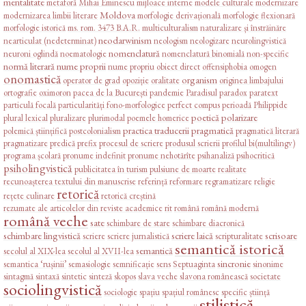
mentalitate
metaforă
Mihai Eminescu
mijloace interne
modele culturale
modernizare
Moldova
modernizarea limbii literare
morfologie derivațională
morfologie flexionară
morfologie istorică
ms. rom. 3473 B.A.R.
multiculturalism
naturalizare și înstrăinăre
neodarwinism
nearticulat (nedeterminat)
neologism
neologizare
neurolingvistică
nomenclatură
neuroni oglindă
noematologie
nomenclatură binomială
non-specific
normă literară
nume proprii
nume propriu
obiect direct
offensiphobia
omogen
onomastică
organism
operator de grad
opoziție
oralitate
originea limbajului
ortografie
oximoron
pacea de la București
pandemie
Paradisul
paradox
paratext
particulă focală
particularități fono-morfologice
perfect compus
perioadă
Philippide
poetică
polarizare
plural lexical
pluralizare
plurimodal
poemele homerice
practica traducerii
pragmatică
polemică științifică
postcolonialism
pragmatică literară
pragmatizare
predică
prefix
procesul de scriere
produsul scrierii
profilul bi(multilingv)
programa școlară
pronume indefinit
pronume nehotărîte
psihanaliză
psihocritică
psiholingvistică
publicitatea în turism
pulsiune de moarte
realitate
recunoașterea textului din manuscrise
referință
reformare
regramatizare
religie
retorică
rețete culinare
retorică creștină
rezumate ale articolelor din reviste academice
rit
română
română modernă
română veche
sate
schimbare de stare
schimbare diacronică
schimbare lingvistică
scriere laică
scrisoare
scriere
scriere jurnalistică
scripturalitate
semantică istorică
semantică
secolul al XIX-lea
secolul al XVII-lea
sincronie
semantica ‘rușinii’
semasiologie
semnificație
sens
Septuaginta
sinonime
sintagmă
sintaxă
sintetic
sinteză
skopos
slava veche
slavona românească
societate
sociolingvistică
sociologie
spațiu
spațiul românesc
specific
știință
stilistică