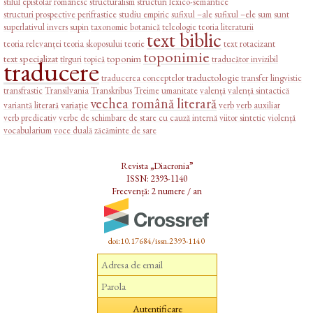
stilul epistolar românesc
structuralism
structuri lexico-semantice
structuri prospective perifrastice
studiu empiric
sufixul –ale
sufixul –ele
sum
sunt
superlativul invers
supin
taxonomie botanică
teleologie
teoria literaturii
text biblic
teoria relevanței
teoria skoposului
teorie
text rotacizant
toponimie
text specializat
toponim
tîrguri
topică
traducător invizibil
traducere
traductologie
traducerea conceptelor
transfer lingvistic
transfrastic
Transilvania
Transkribus
Treime
umanitate
valență
valență sintactică
vechea română literară
variație
variantă literară
verb
verb auxiliar
verb predicativ
verbe de schimbare de stare cu cauză internă
viitor sintetic
violență
vocabularium
voce duală
zăcăminte de sare
Revista „Diacronia”
ISSN: 2393-1140
Frecvență: 2 numere / an
doi:10.17684/issn.2393-1140