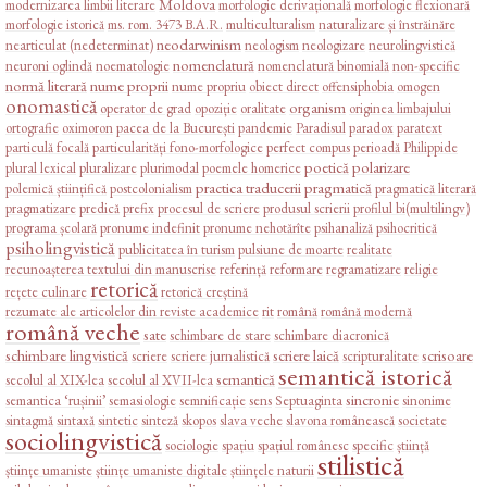
Moldova
modernizarea limbii literare
morfologie derivațională
morfologie flexionară
morfologie istorică
ms. rom. 3473 B.A.R.
multiculturalism
naturalizare și înstrăinăre
neodarwinism
nearticulat (nedeterminat)
neologism
neologizare
neurolingvistică
nomenclatură
neuroni oglindă
noematologie
nomenclatură binomială
non-specific
normă literară
nume proprii
nume propriu
obiect direct
offensiphobia
omogen
onomastică
organism
operator de grad
opoziție
oralitate
originea limbajului
ortografie
oximoron
pacea de la București
pandemie
Paradisul
paradox
paratext
particulă focală
particularități fono-morfologice
perfect compus
perioadă
Philippide
poetică
polarizare
plural lexical
pluralizare
plurimodal
poemele homerice
practica traducerii
pragmatică
polemică științifică
postcolonialism
pragmatică literară
pragmatizare
predică
prefix
procesul de scriere
produsul scrierii
profilul bi(multilingv)
programa școlară
pronume indefinit
pronume nehotărîte
psihanaliză
psihocritică
psiholingvistică
publicitatea în turism
pulsiune de moarte
realitate
recunoașterea textului din manuscrise
referință
reformare
regramatizare
religie
retorică
rețete culinare
retorică creștină
rezumate ale articolelor din reviste academice
rit
română
română modernă
română veche
sate
schimbare de stare
schimbare diacronică
schimbare lingvistică
scriere laică
scrisoare
scriere
scriere jurnalistică
scripturalitate
semantică istorică
semantică
secolul al XIX-lea
secolul al XVII-lea
sincronie
semantica ‘rușinii’
semasiologie
semnificație
sens
Septuaginta
sinonime
sintagmă
sintaxă
sintetic
sinteză
skopos
slava veche
slavona românească
societate
sociolingvistică
sociologie
spațiu
spațiul românesc
specific
știință
stilistică
științe umaniste
științe umaniste digitale
științele naturii