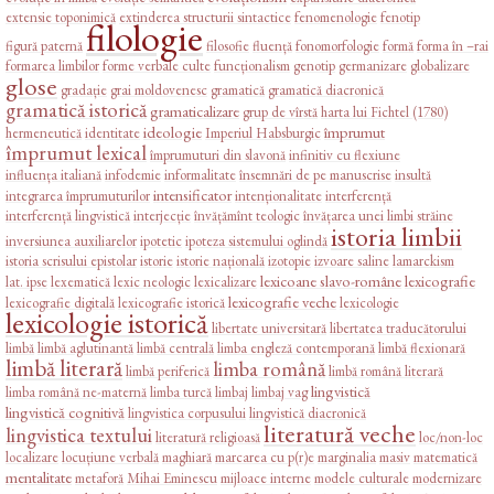
extensie toponimică
extinderea structurii sintactice
fenomenologie
fenotip
filologie
figură paternă
filosofie
fluență
fonomorfologie
formă
forma în –rai
formarea limbilor
forme verbale culte
funcționalism
genotip
germanizare
globalizare
glose
gradație
grai moldovenesc
gramatică
gramatică diacronică
gramatică istorică
gramaticalizare
grup de vîrstă
harta lui Fichtel (1780)
ideologie
împrumut
hermeneutică
identitate
Imperiul Habsburgic
împrumut lexical
împrumuturi din slavonă
infinitiv cu flexiune
influența italiană
infodemie
informalitate
însemnări de pe manuscrise
insultă
intensificator
integrarea împrumuturilor
intenționalitate
interferență
interferență lingvistică
interjecție
învățămînt teologic
învățarea unei limbi străine
istoria limbii
inversiunea auxiliarelor
ipotetic
ipoteza sistemului oglindă
istoria scrisului epistolar
istorie
istorie națională
izotopie
izvoare saline
lamarckism
lexicoane slavo-române
lexicografie
lat. ipse
lexematică
lexic neologic
lexicalizare
lexicografie veche
lexicografie digitală
lexicografie istorică
lexicologie
lexicologie istorică
libertate universitară
libertatea traducătorului
limbă
limbă aglutinantă
limbă centrală
limba engleză contemporană
limbă flexionară
limbă literară
limba română
limbă periferică
limbă română literară
lingvistică
limba română ne-maternă
limba turcă
limbaj
limbaj vag
lingvistică cognitivă
lingvistica corpusului
lingvistică diacronică
literatură veche
lingvistica textului
literatură religioasă
loc/non-loc
localizare
locuțiune verbală
maghiară
marcarea cu p(r)e
marginalia
masiv
matematică
mentalitate
metaforă
Mihai Eminescu
mijloace interne
modele culturale
modernizare