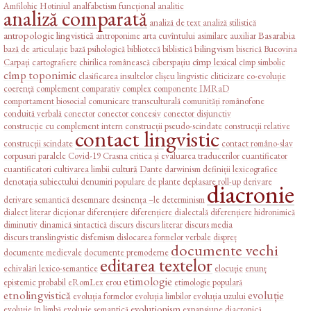
Amfilohie Hotiniul
analfabetism funcțional
analitic
analiză comparată
analiză de text
analiză stilistică
antropologie lingvistică
Basarabia
antroponime
arta cuvîntului
asimilare
auxiliar
bilingvism
bază de articulație
bază psihologică
bibliotecă
biblistică
biserică
Bucovina
cîmp lexical
Carpați
cartografiere
chirilica românească
ciberspațiu
cîmp simbolic
cîmp toponimic
clasificarea insultelor
clișeu lingvistic
cliticizare
co-evoluție
coerență
complement comparativ
complex
componente IMRaD
comportament biosocial
comunicare transculturală
comunități românofone
conduită verbală
conector
conector concesiv
conector disjunctiv
construcție cu complement intern
construcții pseudo-scindate
construcții relative
contact lingvistic
construcții scindate
contact româno-slav
corpusuri paralele
Covid-19
Crasna
critica și evaluarea traducerilor
cuantificator
cultură
cuantificatori
cultivarea limbii
Dante
darwinism
definiții lexicografice
denotația subiectului
denumiri populare de plante
deplasare roll-up
derivare
diacronie
derivare semantică
desemnare
desinența –le
determinism
dialect literar
dicționar
diferențiere
diferențiere dialectală
diferențiere hidronimică
diminutiv
dinamică sintactică
discurs
discurs literar
discurs media
discurs translingvistic
disfemism
dislocarea formelor verbale
dispreț
documente vechi
documente medievale
documente premoderne
editarea textelor
echivalări lexico-semantice
elocuție
enunț
etimologie
epistemic probabil
eRomLex
erou
etimologie populară
etnolingvistică
evoluție
evoluția formelor
evoluția limbilor
evoluția uzului
evoluționism
evoluție în limbă
evoluție semantică
expansiune diacronică