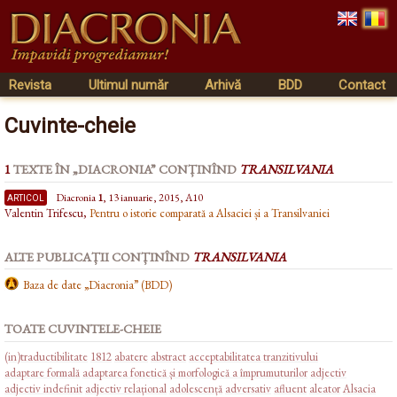
Revista
Ultimul număr
Arhivă
BDD
Contact
Cuvinte-cheie
1
TEXTE ÎN „DIACRONIA” CONȚINÎND
TRANSILVANIA
articol
Diacronia
1
, 13 ianuarie, 2015, A10
Valentin Trifescu,
Pentru o istorie comparată a Alsaciei și a Transilvaniei
ALTE PUBLICAȚII CONȚINÎND
TRANSILVANIA
Baza de date „Diacronia” (BDD)
TOATE CUVINTELE-CHEIE
(in)traductibilitate
1812
abatere
abstract
acceptabilitatea tranzitivului
adaptare formală
adaptarea fonetică și morfologică a împrumuturilor
adjectiv
adjectiv indefinit
adjectiv relațional
adolescență
adversativ
afluent
aleator
Alsacia