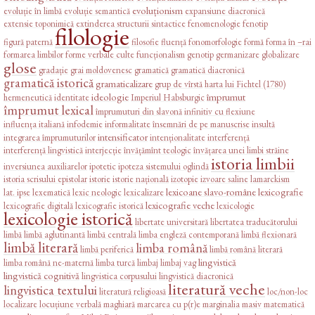
evoluționism
evoluție în limbă
evoluție semantică
expansiune diacronică
extensie toponimică
extinderea structurii sintactice
fenomenologie
fenotip
filologie
figură paternă
filosofie
fluență
fonomorfologie
formă
forma în –rai
formarea limbilor
forme verbale culte
funcționalism
genotip
germanizare
globalizare
glose
gradație
grai moldovenesc
gramatică
gramatică diacronică
gramatică istorică
gramaticalizare
grup de vîrstă
harta lui Fichtel (1780)
ideologie
împrumut
hermeneutică
identitate
Imperiul Habsburgic
împrumut lexical
împrumuturi din slavonă
infinitiv cu flexiune
influența italiană
infodemie
informalitate
însemnări de pe manuscrise
insultă
intensificator
integrarea împrumuturilor
intenționalitate
interferență
interferență lingvistică
interjecție
învățămînt teologic
învățarea unei limbi străine
istoria limbii
inversiunea auxiliarelor
ipotetic
ipoteza sistemului oglindă
istoria scrisului epistolar
istorie
istorie națională
izotopie
izvoare saline
lamarckism
lexicoane slavo-române
lexicografie
lat. ipse
lexematică
lexic neologic
lexicalizare
lexicografie veche
lexicografie digitală
lexicografie istorică
lexicologie
lexicologie istorică
libertate universitară
libertatea traducătorului
limbă
limbă aglutinantă
limbă centrală
limba engleză contemporană
limbă flexionară
limbă literară
limba română
limbă periferică
limbă română literară
lingvistică
limba română ne-maternă
limba turcă
limbaj
limbaj vag
lingvistică cognitivă
lingvistica corpusului
lingvistică diacronică
literatură veche
lingvistica textului
literatură religioasă
loc/non-loc
localizare
locuțiune verbală
maghiară
marcarea cu p(r)e
marginalia
masiv
matematică