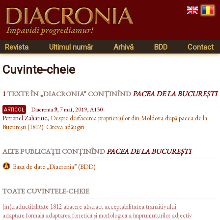
Revista
Ultimul număr
Arhivă
BDD
Contact
Cuvinte-cheie
1
TEXTE ÎN „DIACRONIA” CONȚINÎND
PACEA DE LA BUCUREȘTI
articol
Diacronia
9
, 7 mai, 2019, A130
Petronel Zahariuc,
Despre desfacerea proprietăților din Moldova după pacea de la
București (1812). Cîteva adăugiri
ALTE PUBLICAȚII CONȚINÎND
PACEA DE LA BUCUREȘTI
Baza de date „Diacronia” (BDD)
TOATE CUVINTELE-CHEIE
(in)traductibilitate
1812
abatere
abstract
acceptabilitatea tranzitivului
adaptare formală
adaptarea fonetică și morfologică a împrumuturilor
adjectiv