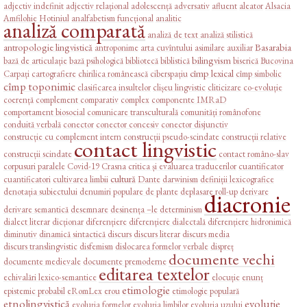
adjectiv indefinit
adjectiv relațional
adolescență
adversativ
afluent
aleator
Alsacia
Amfilohie Hotiniul
analfabetism funcțional
analitic
analiză comparată
analiză de text
analiză stilistică
antropologie lingvistică
Basarabia
antroponime
arta cuvîntului
asimilare
auxiliar
bilingvism
bază de articulație
bază psihologică
bibliotecă
biblistică
biserică
Bucovina
cîmp lexical
Carpați
cartografiere
chirilica românească
ciberspațiu
cîmp simbolic
cîmp toponimic
clasificarea insultelor
clișeu lingvistic
cliticizare
co-evoluție
coerență
complement comparativ
complex
componente IMRaD
comportament biosocial
comunicare transculturală
comunități românofone
conduită verbală
conector
conector concesiv
conector disjunctiv
construcție cu complement intern
construcții pseudo-scindate
construcții relative
contact lingvistic
construcții scindate
contact româno-slav
corpusuri paralele
Covid-19
Crasna
critica și evaluarea traducerilor
cuantificator
cultură
cuantificatori
cultivarea limbii
Dante
darwinism
definiții lexicografice
denotația subiectului
denumiri populare de plante
deplasare roll-up
derivare
diacronie
derivare semantică
desemnare
desinența –le
determinism
dialect literar
dicționar
diferențiere
diferențiere dialectală
diferențiere hidronimică
diminutiv
dinamică sintactică
discurs
discurs literar
discurs media
discurs translingvistic
disfemism
dislocarea formelor verbale
dispreț
documente vechi
documente medievale
documente premoderne
editarea textelor
echivalări lexico-semantice
elocuție
enunț
etimologie
epistemic probabil
eRomLex
erou
etimologie populară
etnolingvistică
evoluție
evoluția formelor
evoluția limbilor
evoluția uzului