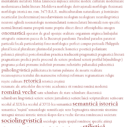
mentalitate
metaforă
Mihai Eminescu
mijloace interne
modele culturale
modernizare
Moldova
modernizarea limbii literare
morfologie derivațională
morfologie flexionară
morfologie istorică
ms. rom. 3473 B.A.R.
multiculturalism
naturalizare și înstrăinăre
neodarwinism
nearticulat (nedeterminat)
neologism
neologizare
neurolingvistică
nomenclatură
neuroni oglindă
noematologie
nomenclatură binomială
non-specific
normă literară
nume proprii
nume propriu
obiect direct
offensiphobia
omogen
onomastică
organism
operator de grad
opoziție
oralitate
originea limbajului
ortografie
oximoron
pacea de la București
pandemie
Paradisul
paradox
paratext
particulă focală
particularități fono-morfologice
perfect compus
perioadă
Philippide
poetică
polarizare
plural lexical
pluralizare
plurimodal
poemele homerice
practica traducerii
pragmatică
polemică științifică
postcolonialism
pragmatică literară
pragmatizare
predică
prefix
procesul de scriere
produsul scrierii
profilul bi(multilingv)
programa școlară
pronume indefinit
pronume nehotărîte
psihanaliză
psihocritică
psiholingvistică
publicitatea în turism
pulsiune de moarte
realitate
recunoașterea textului din manuscrise
referință
reformare
regramatizare
religie
retorică
rețete culinare
retorică creștină
rezumate ale articolelor din reviste academice
rit
română
română modernă
română veche
sate
schimbare de stare
schimbare diacronică
schimbare lingvistică
scriere laică
scrisoare
scriere
scriere jurnalistică
scripturalitate
semantică istorică
semantică
secolul al XIX-lea
secolul al XVII-lea
sincronie
semantica ‘rușinii’
semasiologie
semnificație
sens
Septuaginta
sinonime
sintagmă
sintaxă
sintetic
sinteză
skopos
slava veche
slavona românească
societate
sociolingvistică
sociologie
spațiu
spațiul românesc
specific
știință
stilistică