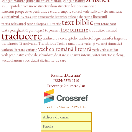
științe umaniste
științe umaniste digitale
științele naturii
stilul epistolar românesc
structuralism
structuri lexico-semantice
structuri prospective perifrastice
studiu empiric
sufixul –ale
sufixul –ele
sum
sunt
superlativul invers
supin
taxonomie botanică
teleologie
teoria literaturii
text biblic
teoria relevanței
teoria skoposului
teorie
text rotacizant
toponimie
text specializat
toponim
tîrguri
topică
traducător invizibil
traducere
traductologie
traducerea conceptelor
transfer lingvistic
transfrastic
Transilvania
Transkribus
Treime
umanitate
valență
valență sintactică
vechea română literară
variație
variantă literară
verb
verb auxiliar
verb predicativ
verbe de schimbare de stare cu cauză internă
viitor sintetic
violență
vocabularium
voce duală
zăcăminte de sare
Revista „Diacronia”
ISSN: 2393-1140
Frecvență: 2 numere / an
doi:10.17684/issn.2393-1140