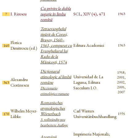
Cu privire la dubla
I. Rizescu
negație în limba
SCL, XIV (4), 471
1963
7
romînă
Tetraevanghelul
tipărit de Coresi,
Brașov, 1560–
Florica
1561, comparat cu
Editura Academiei
1963
140
Dimitrescu (ed.)
Evangheliarul lui
Radu de la
Mănicești, 1574
Dicționarul
1958;
etimologic al limbii
Universidad de La
2001,
Alexandru
române
Laguna; Editura
2002,
343
Ciorănescu
2005,
Saeculum I.O.
Diccionario
2007
etimológico rumano
Romanisches
etymologisches
Wilhelm Meyer-
Carl Winters
Wörterbuch
1935
170
Lübke
Universitätsbuchhandlung
3. vollständig neu
bearbeitete Auflage
Imprimeria Națională;
Aromânii.