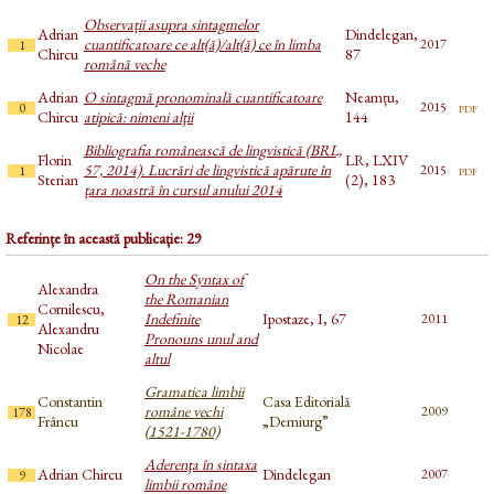
Observații asupra sintagmelor
Adrian
Dindelegan,
cuantificatoare ce alt(ă)/alt(ă) ce în limba
2017
1
Chircu
87
română veche
Adrian
O sintagmă pronominală cuantificatoare
Neamțu,
pdf
2015
0
Chircu
atipică: nimeni alţii
144
Bibliografia românească de lingvistică (BRL,
Florin
LR, LXIV
57, 2014). Lucrări de lingvistică apărute în
pdf
2015
1
Sterian
(2), 183
țara noastră în cursul anului 2014
Referințe în această publicație: 29
On the Syntax of
Alexandra
the Romanian
Cornilescu,
Indefinite
Ipostaze, I, 67
2011
12
Alexandru
Pronouns unul and
Nicolae
altul
Gramatica limbii
Constantin
Casa Editorială
române vechi
2009
178
Frâncu
„Demiurg”
(1521-1780)
Aderenţa în sintaxa
Adrian Chircu
Dindelegan
2007
9
limbii române