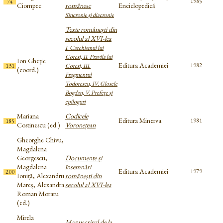
1985
74
Ciompec
românesc
Enciclopedică
Sincronie și diacronie
Texte românești din
secolul al XVI-lea
I. Catehismul lui
Coresi, II. Pravila lui
Ion Gheție
Editura Academiei
1982
131
Coresi, III.
(coord.)
Fragmentul
Todorescu, IV. Glosele
Bogdan, V. Prefețe și
epiloguri
Mariana
Codicele
Editura Minerva
1981
185
Costinescu (ed.)
Voronețean
Gheorghe Chivu,
Magdalena
Georgescu,
Documente și
Magdalena
însemnări
Editura Academiei
1979
200
Ioniță, Alexandru
românești din
Mareș, Alexandra
secolul al XVI-lea
Roman Moraru
(ed.)
Mirela
Manuscrisul de la