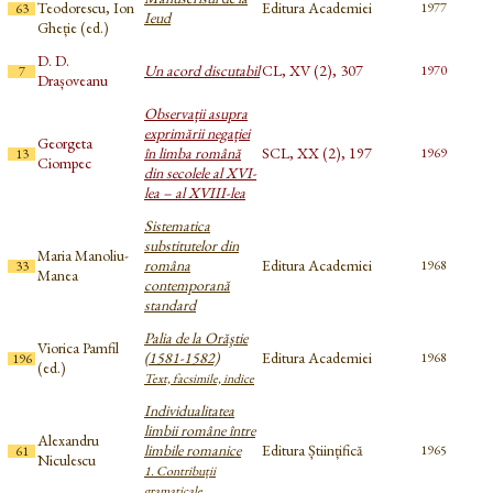
Teodorescu, Ion
Editura Academiei
1977
63
Ieud
Gheție (ed.)
D. D.
Un acord discutabil
CL, XV (2), 307
1970
7
Drașoveanu
Observații asupra
exprimării negației
Georgeta
în limba română
SCL, XX (2), 197
1969
13
Ciompec
din secolele al XVI-
lea – al XVIII-lea
Sistematica
substitutelor din
Maria Manoliu-
româna
Editura Academiei
1968
33
Manea
contemporană
standard
Palia de la Orăştie
Viorica Pamfil
(1581-1582)
Editura Academiei
1968
196
(ed.)
Text, facsimile, indice
Individualitatea
limbii române între
Alexandru
limbile romanice
Editura Științifică
1965
61
Niculescu
1. Contribuții
gramaticale