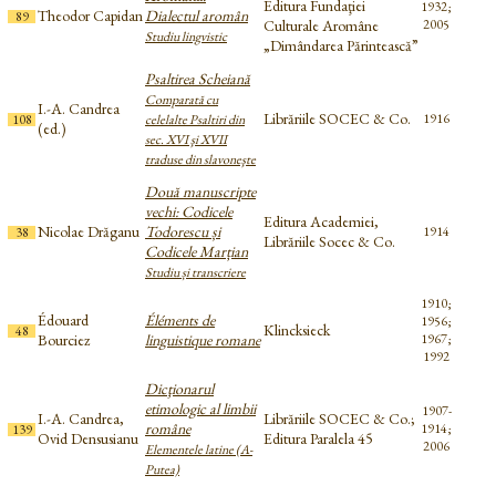
Editura Fundaţiei
1932;
Theodor Capidan
Dialectul aromân
89
Culturale Aromâne
2005
Studiu lingvistic
„Dimândarea Părintească”
Psaltirea Scheiană
Comparată cu
I.-A. Candrea
Librăriile SOCEC & Co.
1916
108
celelalte Psaltiri din
(ed.)
sec. XVI şi XVII
traduse din slavoneşte
Două manuscripte
vechi: Codicele
Editura Academiei,
Nicolae Drăganu
Todorescu și
1914
38
Librăriile Socec & Co.
Codicele Marțian
Studiu și transcriere
1910;
Édouard
Éléments de
1956;
Klincksieck
48
Bourciez
linguistique romane
1967;
1992
Dicţionarul
etimologic al limbii
1907-
I.-A. Candrea,
Librăriile SOCEC & Co.;
române
1914;
139
Ovid Densusianu
Editura Paralela 45
2006
Elementele latine (A-
Putea)