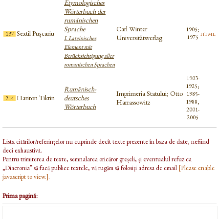
Etymologisches
Wörterbuch der
rumänischen
Sprache
Carl Winter
1905;
Sextil Pușcariu
html
137
Universitätsverlag
1975
I. Lateinisches
Element mit
Berücksichtigung aller
romanischen Sprachen
1903-
1925;
Rumänisch-
Imprimeria Statului; Otto
1985-
Hariton Tiktin
deutsches
214
Harrassowitz
1988,
Wörterbuch
2001-
2005
Lista citărilor/referințelor nu cuprinde decît texte prezente în baza de date, nefiind
deci exhaustivă.
Pentru trimiterea de texte, semnalarea oricăror greșeli, și eventualul refuz ca
„Diacronia” să facă publice textele, vă rugăm să folosiți adresa de email
[Please enable
javascript to view.]
.
Prima pagină: