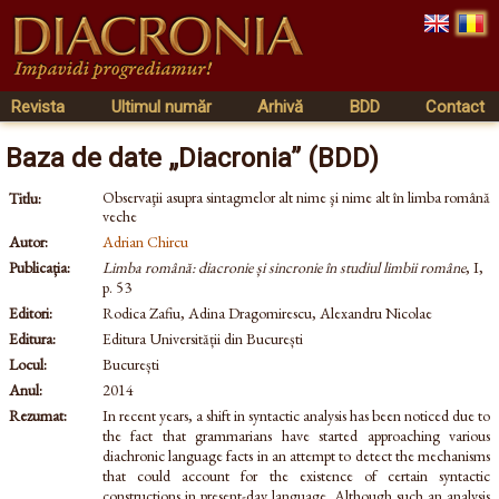
Revista
Ultimul număr
Arhivă
BDD
Contact
Baza de date „Diacronia” (BDD)
Observaţii asupra sintagmelor alt nime şi nime alt în limba română
Titlu:
veche
Autor:
Adrian Chircu
Publicația:
Limba română: diacronie și sincronie în studiul limbii române
, I,
p. 53
Editori:
Rodica Zafiu, Adina Dragomirescu, Alexandru Nicolae
Editura:
Editura Universității din București
Locul:
București
Anul:
2014
Rezumat:
In recent years, a shift in syntactic analysis has been noticed due to
the fact that grammarians have started approaching various
diachronic language facts in an attempt to detect the mechanisms
that could account for the existence of certain syntactic
constructions in present-day language. Although such an analysis