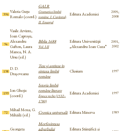
GALR
Valeria Guțu
Gramatica limbii
2005;
Editura Academiei
396
Romalo (coord.)
2008
române. I. Cuvântul;
II. Enunțul
Vasile Arvinte,
Ioan Caproșu,
Alexandru
Biblia 1688
Editura Universităţii
2001,
94
Gafton, Laura
„Alexandru Ioan Cuza”
2002
Vol. I-II
Manea, N. A.
Ursu (ed.)
Teze și antiteze în
D. D.
sintaxa limbii
Clusium
1997
138
Drașoveanu
române
Istoria limbii
Ion Gheție
române literare
Editura Academiei
1997
199
(coord.)
Epoca veche (1532–
1780)
Mihail Moxa; G.
Cronica universală
Editura Minerva
1989
72
Mihăilă (ed.)
Morfosintaxa
Georgeta
adverbului
Editura Științifică și