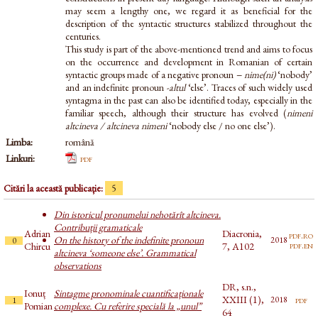
may seem a lengthy one, we regard it as beneficial for the
description of the syntactic structures stabilized throughout the
centuries.
This study is part of the above-mentioned trend and aims to focus
on the occurrence and development in Romanian of certain
syntactic groups made of a negative pronoun −
nime(ni)
‘nobody’
and an indefinite pronoun
-altul
‘else’. Traces of such widely used
syntagma in the past can also be identified today, especially in the
familiar speech, although their structure has evolved (
nimeni
altcineva / altcineva nimeni
‘nobody else / no one else’).
Limba:
română
Linkuri:
pdf
Citări la această publicație:
5
Din istoricul pronumelui nehotărît altcineva.
Contribuții gramaticale
Adrian
Diacronia,
pdf.ro
On the history of the indefinite pronoun
2018
0
pdf.en
Chircu
7, A102
altcineva ‘someone else’. Grammatical
observations
DR, s.n.,
Ionuț
Sintagme pronominale cuantificaționale
XXIII (1),
pdf
2018
1
Pomian
complexe. Cu referire specială la „unul”
64