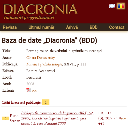
Revista
Ultimul număr
Arhivă
BDD
Contact
Baza de date „Diacronia” (BDD)
Forme și valori ale verbului în graiurile muntenești
Titlu:
Autor:
Ohara Donovetsky
Publicația:
Fonetică și dialectologie
, XXVII, p. 111
Editura:
Editura Academiei
Locul:
București
Anul:
2008
Linkuri:
pdf
Citări la această publicație:
1
Bibliografia românească de lingvistică (BRL, 52,
LR, LIX
Florin
2009). Lucrări de lingvistică apărute în țara
(3), 307-
pdf
2010
1
Sterian
noastră în cursul anului 2009
443