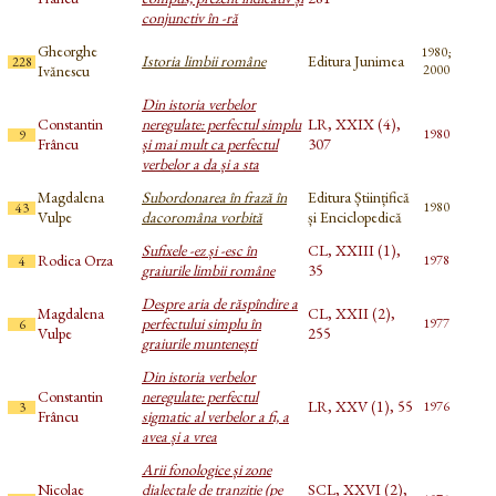
conjunctiv în -ră
Gheorghe
1980;
Istoria limbii române
Editura Junimea
228
Ivănescu
2000
Din istoria verbelor
Constantin
neregulate: perfectul simplu
LR, XXIX (4),
1980
9
Frâncu
și mai mult ca perfectul
307
verbelor a da și a sta
Magdalena
Subordonarea în frază în
Editura Științifică
1980
43
Vulpe
dacoromâna vorbită
și Enciclopedică
Sufixele -ez și -esc în
CL, XXIII (1),
Rodica Orza
1978
4
graiurile limbii române
35
Despre aria de răspîndire a
Magdalena
CL, XXII (2),
perfectului simplu în
1977
6
Vulpe
255
graiurile muntenești
Din istoria verbelor
Constantin
neregulate: perfectul
LR, XXV (1), 55
1976
3
Frâncu
sigmatic al verbelor a fi, a
avea și a vrea
Arii fonologice și zone
Nicolae
dialectale de tranziție (pe
SCL, XXVI (2),