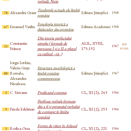
verbală. Note
Tendințele actuale ale limbii
Alexandru Graur
Editura Științifică
1968
78
române
Fonologia istorică a
Emanuel Vasiliu
Editura Academiei
1968
47
dialectelor dacoromâne
Din istoria perfectului
Constantin
simplu ( formele de
ALIL, XVIII,
pdf
1967
11
html
Frâncu
persoana I şi a II-a plural
175-192
cu sufixul –ră- )
Iorgu Iordan,
Valeria Guțu
Structura morfologică a
Romalo,
limbii române
Editura Științifică
1967
88
Alexandru
contemporane
Niculescu
C. Săteanu
Predicatul compus
CL, XI (2), 243
1966
3
Perifraze verbale formate
din a fi și gerunziul verbului
Frieda Edelstein
CL, XI (2), 253
1966
9
de conjugat în limba
română
Forme de viitor în Atlasul
Rodica Orza
CL, XI (2), 221
1966
3