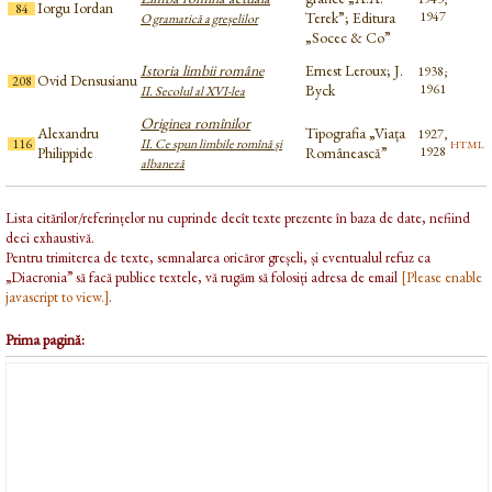
Iorgu Iordan
84
Terek”; Editura
1947
O gramatică a greșelilor
„Socec & Co”
Istoria limbii române
Ernest Leroux; J.
1938;
Ovid Densusianu
208
Byck
1961
II. Secolul al XVI-lea
Originea romînilor
Alexandru
Tipografia „Viața
1927,
html
116
II. Ce spun limbile romînă și
Philippide
Românească”
1928
albaneză
Lista citărilor/referințelor nu cuprinde decît texte prezente în baza de date, nefiind
deci exhaustivă.
Pentru trimiterea de texte, semnalarea oricăror greșeli, și eventualul refuz ca
„Diacronia” să facă publice textele, vă rugăm să folosiți adresa de email
[Please enable
javascript to view.]
.
Prima pagină: