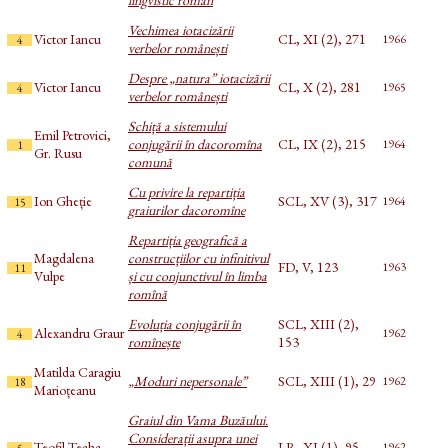
lingvistic român
Vechimea iotacizării
Victor Iancu
CL, XI (2), 271
1966
4
verbelor românești
Despre „natura” iotacizării
Victor Iancu
CL, X (2), 281
1965
4
verbelor românești
Schiță a sistemului
Emil Petrovici,
conjugării în dacoromîna
CL, IX (2), 215
1964
1
Gr. Rusu
comună
Cu privire la repartiția
Ion Gheție
SCL, XV (3), 317
1964
15
graiurilor dacoromîne
Repartiția geografică a
Magdalena
construcțiilor cu infinitivul
FD, V, 123
1963
11
Vulpe
și cu conjunctivul în limba
romînă
Evoluția conjugării în
SCL, XIII (2),
Alexandru Graur
1962
4
romînește
153
Matilda Caragiu
„Moduri nepersonale”
SCL, XIII (1), 29
1962
18
Marioțeanu
Graiul din Vama Buzăului.
Considerații asupra unei
Teofil Teaha
LR, XI (1), 95
1962