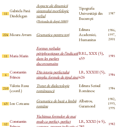
Aspecte ale dinamicii
Tipografia
Gabriela Pană
sistemului morfologic
Universității din
1987
11
Dindelegan
verbal
București
(Perioada de după 1880)
Editura
1986;
Mioara Avram
Gramatica pentru toți
Academiei;
1997,
224
2001
Humanitas
Formes verbales
périphrastiques de l’indicatif
RRL, XXX (5),
Maria Marin
1985
11
dans les parlers
459
dacoroumains
Constantin
Din istoria perfectului
LR, XXXIII (5),
1984
6
Frâncu
simplu: formele de tipul zisei
426
Valeriu Rusu
Tratat de dialectologie
Editura Scrisul
1984
210
(coord.)
românească
Românesc
1982;
Gramatica de bază a limbii
Albatros;
Ion Coteanu
1993,
63
române
Garamond
1995
Vechimea formelor de mai
Constantin
mult ca perfect, perfect
LR, XXXI (4-5),
1982
12
Frâncu
compus, prezent indicativ și
281