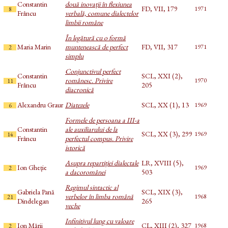
Constantin
două inovații în flexiunea
FD, VII, 179
1971
8
Frâncu
verbală, comune dialectelor
limbii române
În legătură cu o formă
Maria Marin
muntenească de perfect
FD, VII, 317
1971
2
simplu
Conjunctivul perfect
Constantin
SCL, XXI (2),
românesc. Privire
1970
11
Frâncu
205
diacronică
Alexandru Graur
Diatezele
SCL, XX (1), 13
1969
6
Formele de persoana a III-a
Constantin
ale auxiliarului de la
SCL, XX (3), 299
1969
14
Frâncu
perfectul compus. Privire
istorică
Asupra repartiției dialectale
LR, XVIII (5),
Ion Gheție
1969
2
a dacoromânei
503
Regimul sintactic al
Gabriela Pană
SCL, XIX (3),
verbelor în limba română
1968
21
Dindelegan
265
veche
Infinitivul lung cu valoare
Ion Mării
CL, XIII (2), 327
1968
2