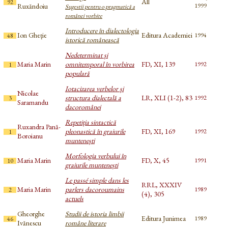
All
92
Ruxăndoiu
1999
Sugestii pentru o pragmatică a
românei vorbite
Introducere în dialectologia
Ion Gheție
Editura Academiei
1994
48
istorică românească
Nedeterminat și
Maria Marin
omnitemporal în vorbirea
FD, XI, 139
1992
1
populară
Iotacizarea verbelor și
Nicolae
structura dialectală a
LR, XLI (1-2), 83
1992
3
Saramandu
dacoromânei
Repetiția sintactică
Ruxandra Pană-
pleonastică în graiurile
FD, XI, 169
1992
1
Boroianu
muntenești
Morfologia verbului în
Maria Marin
FD, X, 45
1991
10
graiurile muntenești
Le passé simple dans les
RRL, XXXIV
Maria Marin
parlers dacoroumains
1989
2
(4), 305
actuels
Gheorghe
Studii de istoria limbii
Editura Junimea
1989
46
Ivănescu
române literare