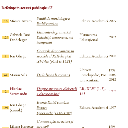
Referințe în această publicație: 67
Studii de morfologie a
Mioara Avram
Editura Academiei
2005
16
limbii române
Elemente de gramatică
Gabriela Pană
Humanitas
2003
129
Dificultăţi, controverse, noi
Dindelegan
Educaţional
interpretări
Graiurile dacoromâne în
Ion Gheție
secolele al XIII-lea și al
Editura Academiei
2000
8
XVI-lea (până la 1521)
Univers
1998,
Marius Sala
De la latină la română
Enciclopedic; Pro
2006;
64
2012
Universitaria
Nicolae
Despre structura dialectală
LR, XLVI (1-3),
1997
2
Saramandu
a dacoromânei
185
Istoria limbii române
Ion Gheție
literare
Editura Academiei
1997
199
(coord.)
Epoca veche (1532–1780)
Conversaţia: structuri şi
Liliana Ionescu-
strategii
1995;