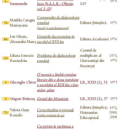
1975
4
Saramandu
baza N.A.L.R.–Oltenia,
119
vol. I–II)
Compendiu de dialectologie
Matilda Caragiu
română
Editura Științifică
1975
74
Marioțeanu
(nord- și sud-dunăreană)
Ion Gheție,
Graiurile dacoromâne în
Editura Academiei
1974
86
Alexandru Mareș
secolul al XVI-lea
Centrul de
Liliana Ionescu-
Probleme de dialectologie
multiplicare al
1973,
20
Ruxăndoiu
română
Universității din
1976
București
O normă a limbii române
literare din a doua jumătate
Gheorghe Chivu
LR, XXII (1), 51
1973
5
a secolului al XIX-lea: câne,
mâne, pâne
Grigore Brâncuș
Graiul din Muntenia
LR, XXII (1), 37
1973
5
Editura Științifică;
1972;
Valeria Guțu
Corectitudine și greșeală
Humanitas
2000,
75
Romalo
Limba română de azi
2008
Educațional
Cu privire la vechimea a