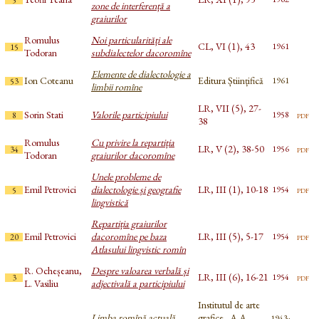
5
zone de interferență a
graiurilor
Romulus
Noi particularități ale
CL, VI (1), 43
1961
15
Todoran
subdialectelor dacoromîne
Elemente de dialectologie a
Ion Coteanu
Editura Științifică
1961
53
limbii romîne
LR, VII (5), 27-
Sorin Stati
Valorile participiului
pdf
1958
8
38
Romulus
Cu privire la repartiția
LR, V (2), 38-50
pdf
1956
34
Todoran
graiurilor dacoromîne
Unele probleme de
Emil Petrovici
dialectologie și geografie
LR, III (1), 10-18
pdf
1954
5
lingvistică
Repartiția graiurilor
Emil Petrovici
dacoromîne pe baza
LR, III (5), 5-17
pdf
1954
20
Atlasului lingvistic romîn
R. Ocheșeanu,
Despre valoarea verbală și
LR, III (6), 16-21
pdf
1954
3
L. Vasiliu
adjectivală a participiului
Institutul de arte
Limba romînă actuală
grafice „A.A.
1943;