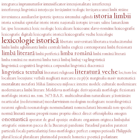
intensificator
integrarea împrumuturilor
intenționalitate
interferență
interferență lingvistică
interjecție
învățămînt teologic
învățarea unei limbi străine
istoria limbii
inversiunea auxiliarelor
ipotetic
ipoteza sistemului oglindă
istoria scrisului epistolar
istorie
istorie națională
izotopie
izvoare saline
lamarckism
lexicoane slavo-române
lexicografie
lat. ipse
lexematică
lexic neologic
lexicalizare
lexicografie veche
lexicografie digitală
lexicografie istorică
lexicologie
lexicologie istorică
libertate universitară
libertatea traducătorului
limbă
limbă aglutinantă
limbă centrală
limba engleză contemporană
limbă flexionară
limbă literară
limba română
limbă periferică
limbă română literară
lingvistică
limba română ne-maternă
limba turcă
limbaj
limbaj vag
lingvistică cognitivă
lingvistica corpusului
lingvistică diacronică
literatură veche
lingvistica textului
literatură religioasă
loc/non-loc
localizare
locuțiune verbală
maghiară
marcarea cu p(r)e
marginalia
masiv
matematică
mentalitate
metaforă
Mihai Eminescu
mijloace interne
modele culturale
modernizare
Moldova
modernizarea limbii literare
morfologie derivațională
morfologie flexionară
morfologie istorică
ms. rom. 3473 B.A.R.
multiculturalism
naturalizare și înstrăinăre
neodarwinism
nearticulat (nedeterminat)
neologism
neologizare
neurolingvistică
nomenclatură
neuroni oglindă
noematologie
nomenclatură binomială
non-specific
normă literară
nume proprii
nume propriu
obiect direct
offensiphobia
omogen
onomastică
organism
operator de grad
opoziție
oralitate
originea limbajului
ortografie
oximoron
pacea de la București
pandemie
Paradisul
paradox
paratext
particulă focală
particularități fono-morfologice
perfect compus
perioadă
Philippide
poetică
polarizare
plural lexical
pluralizare
plurimodal
poemele homerice