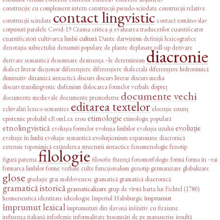
construcție cu complement intern
construcții pseudo-scindate
construcții relative
contact lingvistic
construcții scindate
contact româno-slav
corpusuri paralele
Covid-19
Crasna
critica și evaluarea traducerilor
cuantificator
cultură
cuantificatori
cultivarea limbii
Dante
darwinism
definiții lexicografice
denotația subiectului
denumiri populare de plante
deplasare roll-up
derivare
diacronie
derivare semantică
desemnare
desinența –le
determinism
dialect literar
dicționar
diferențiere
diferențiere dialectală
diferențiere hidronimică
diminutiv
dinamică sintactică
discurs
discurs literar
discurs media
discurs translingvistic
disfemism
dislocarea formelor verbale
dispreț
documente vechi
documente medievale
documente premoderne
editarea textelor
echivalări lexico-semantice
elocuție
enunț
etimologie
epistemic probabil
eRomLex
erou
etimologie populară
etnolingvistică
evoluție
evoluția formelor
evoluția limbilor
evoluția uzului
evoluționism
evoluție în limbă
evoluție semantică
expansiune diacronică
extensie toponimică
extinderea structurii sintactice
fenomenologie
fenotip
filologie
figură paternă
filosofie
fluență
fonomorfologie
formă
forma în –rai
formarea limbilor
forme verbale culte
funcționalism
genotip
germanizare
globalizare
glose
gradație
grai moldovenesc
gramatică
gramatică diacronică
gramatică istorică
gramaticalizare
grup de vîrstă
harta lui Fichtel (1780)
ideologie
împrumut
hermeneutică
identitate
Imperiul Habsburgic
împrumut lexical
împrumuturi din slavonă
infinitiv cu flexiune
influența italiană
infodemie
informalitate
însemnări de pe manuscrise
insultă