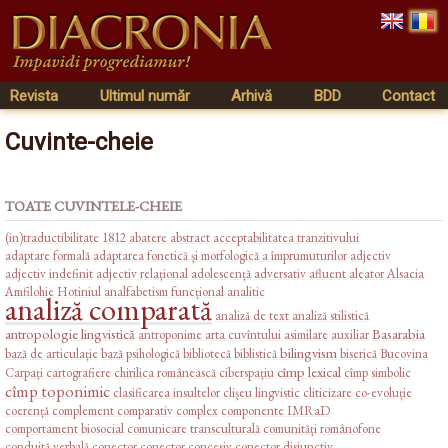
Revista
Ultimul număr
Arhivă
BDD
Contact
Cuvinte-cheie
TOATE CUVINTELE-CHEIE
(in)traductibilitate
1812
abatere
abstract
acceptabilitatea tranzitivului
adaptare formală
adaptarea fonetică și morfologică a împrumuturilor
adjectiv
adjectiv indefinit
adjectiv relațional
adolescență
adversativ
afluent
aleator
Alsacia
Amfilohie Hotiniul
analfabetism funcțional
analitic
analiză comparată
analiză de text
analiză stilistică
antropologie lingvistică
Basarabia
antroponime
arta cuvîntului
asimilare
auxiliar
bilingvism
bază de articulație
bază psihologică
bibliotecă
biblistică
biserică
Bucovina
cîmp lexical
Carpați
cartografiere
chirilica românească
ciberspațiu
cîmp simbolic
cîmp toponimic
clasificarea insultelor
clișeu lingvistic
cliticizare
co-evoluție
coerență
complement comparativ
complex
componente IMRaD
comportament biosocial
comunicare transculturală
comunități românofone
conduită verbală
conector
conector concesiv
conector disjunctiv