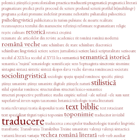
practica traducerii
pragmatică
polemică științifică
postcolonialism
pragmatică literară
pragmatizare
predică
prefix
procesul de scriere
produsul scrierii
profilul bi(multilingv)
programa școlară
pronume indefinit
pronume nehotărîte
psihanaliză
psihocritică
psiholingvistică
publicitatea în turism
pulsiune de moarte
realitate
recunoașterea textului din manuscrise
referință
reformare
regramatizare
religie
retorică
rețete culinare
retorică creștină
rezumate ale articolelor din reviste academice
rit
română
română modernă
română veche
sate
schimbare de stare
schimbare diacronică
schimbare lingvistică
scriere laică
scrisoare
scriere
scriere jurnalistică
scripturalitate
semantică istorică
semantică
secolul al XIX-lea
secolul al XVII-lea
sincronie
semantica ‘rușinii’
semasiologie
semnificație
sens
Septuaginta
sinonime
sintagmă
sintaxă
sintetic
sinteză
skopos
slava veche
slavona românească
societate
sociolingvistică
sociologie
spațiu
spațiul românesc
specific
știință
stilistică
științe umaniste
științe umaniste digitale
științele naturii
stilul epistolar românesc
structuralism
structuri lexico-semantice
structuri prospective perifrastice
studiu empiric
sufixul –ale
sufixul –ele
sum
sunt
superlativul invers
supin
taxonomie botanică
teleologie
teoria literaturii
text biblic
teoria relevanței
teoria skoposului
teorie
text rotacizant
toponimie
text specializat
toponim
tîrguri
topică
traducător invizibil
traducere
traductologie
traducerea conceptelor
transfer lingvistic
transfrastic
Transilvania
Transkribus
Treime
umanitate
valență
valență sintactică
vechea română literară
variație
variantă literară
verb
verb auxiliar