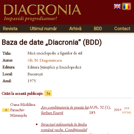
Revista
Ultimul număr
Arhivă
BDD
Contact
Baza de date „Diacronia” (BDD)
Mică enciclopedie a figurilor de stil
Titlu:
Autor:
Gh. N. Dragomirescu
Editura:
Editura Științifică și Enciclopedică
Locul:
București
Anul:
1975
Citări la această publicație:
34
Oana-Mădălina
Ars combinatoria în poezia lui
AUS, 32 (1),
pdf
Paraschiv
2019
0
html
Şerban Foarţă
185
Mărunțelu
Structuri inferențiale în limba
română veche. Condiționalul