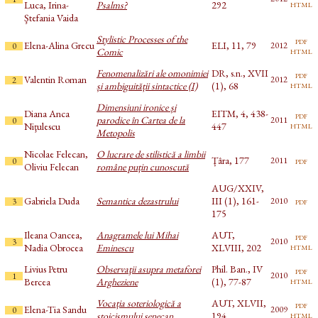
html
Luca, Irina-
Psalms?
292
Ştefania Vaida
Stylistic Processes of the
pdf
Elena-Alina Grecu
ELI, 11, 79
2012
0
html
Comic
Fenomenalizări ale omonimiei
DR, s.n., XVII
pdf
Valentin Roman
2012
2
html
și ambiguității sintactice (I)
(1), 68
Dimensiuni ironice și
Diana Anca
EITM, 4, 438-
pdf
parodice în Cartea de la
2011
0
html
Niţulescu
447
Metopolis
Nicolae Felecan,
O lucrare de stilistică a limbii
Țâra, 177
pdf
2011
0
Oliviu Felecan
române puțin cunoscută
AUG/XXIV,
Gabriela Duda
Semantica dezastrului
III (1), 161-
pdf
2010
3
175
Ileana Oancea,
Anagramele lui Mihai
AUT,
pdf
2010
3
html
Nadia Obrocea
Eminescu
XLVIII, 202
Livius Petru
Observaţii asupra metaforei
Phil. Ban., IV
pdf
2010
1
html
Bercea
Argheziene
(1), 77-87
Vocația soteriologică a
AUT, XLVII,
pdf
Elena-Tia Sandu
2009
0
html
stoicismului senecan
194