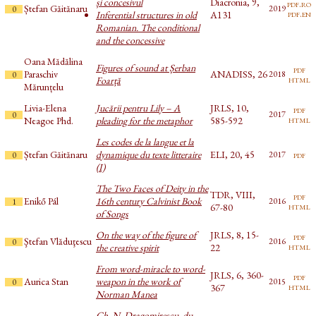
și concesivul
Diacronia, 9,
pdf.ro
Ștefan Găitănaru
2019
0
pdf.en
Inferential structures in old
A131
Romanian. The conditional
and the concessive
Oana Mădălina
Figures of sound at Șerban
pdf
Paraschiv
ANADISS, 26
2018
0
html
Foarță
Mărunțelu
Livia-Elena
Jucării pentru Lily – A
JRLS, 10,
pdf
2017
0
html
Neagoe Phd.
pleading for the metaphor
585-592
Les codes de la langue et la
Ștefan Găitănaru
dynamique du texte litteraire
ELI, 20, 45
pdf
2017
0
(I)
The Two Faces of Deity in the
TDR, VIII,
pdf
Enikő Pál
16th century Calvinist Book
2016
1
html
67-80
of Songs
On the way of the figure of
JRLS, 8, 15-
pdf
Ştefan Vlăduţescu
2016
0
html
the creative spirit
22
From word-miracle to word-
JRLS, 6, 360-
pdf
Aurica Stan
weapon in the work of
2015
0
html
367
Norman Manea
Gh. N. Dragomirescu, du