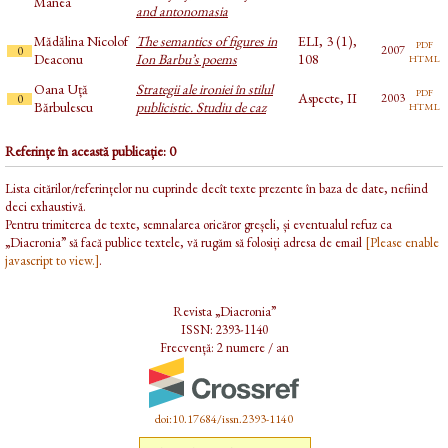
Manea
and antonomasia
Mădălina Nicolof
The semantics of figures in
ELI, 3 (1),
pdf
2007
0
html
Deaconu
Ion Barbu’s poems
108
Oana Uță
Strategii ale ironiei în stilul
pdf
Aspecte, II
2003
0
html
Bărbulescu
publicistic. Studiu de caz
Referințe în această publicație: 0
Lista citărilor/referințelor nu cuprinde decît texte prezente în baza de date, nefiind
deci exhaustivă.
Pentru trimiterea de texte, semnalarea oricăror greșeli, și eventualul refuz ca
„Diacronia” să facă publice textele, vă rugăm să folosiți adresa de email
[Please enable
javascript to view.]
.
Revista „Diacronia”
ISSN: 2393-1140
Frecvență: 2 numere / an
doi:10.17684/issn.2393-1140