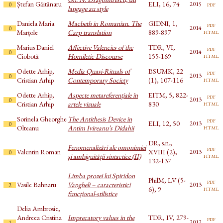
Ștefan Găitănaru
ELI, 16, 74
pdf
2015
0
langage au style
Daniela Maria
Macbeth in Romanian. The
GIDNI, 1,
pdf
2014
0
html
Marțole
Carp translation
889-897
Marius Daniel
Affective Valencies of the
TDR, VI,
pdf
2014
0
html
Ciobotă
Homiletic Discourse
155-169
Odette Arhip,
Media Quasi-Rituals of
BSUMK, 22
pdf
2013
0
html
Cristian Arhip
Contemporary Society
(1), 107-116
Odette Arhip,
Aspecte metareferenţiale în
EITM, 5, 822-
pdf
2013
0
html
Cristian Arhip
artele vizuale
830
Sorinela Gheorghe
The Antithesis Device in
pdf
ELI, 12, 50
2013
0
html
Olteanu
Antim Ivireanu’s Didahii
DR, s.n.,
Fenomenalizări ale omonimiei
pdf
Valentin Roman
XVIII (2),
2013
0
html
și ambiguității sintactice (II)
132-137
Limba prozei lui Spiridon
PhilM, LV (5-
pdf
Vasile Bahnaru
Vangheli – caracteristici
2013
2
html
6), 9
funcţional-stilistice
Delia Ambrosie,
Andreea Cristina
Imprecatory values in the
TDR, IV, 279-
pdf
2012
1