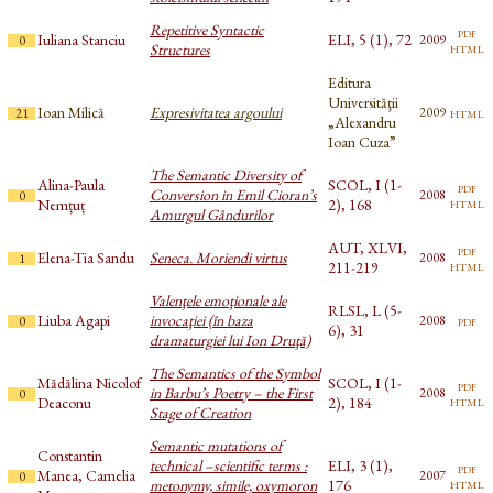
Repetitive Syntactic
pdf
Iuliana Stanciu
ELI, 5 (1), 72
2009
0
html
Structures
Editura
Universităţii
Ioan Milică
Expresivitatea argoului
html
2009
21
„Alexandru
Ioan Cuza”
The Semantic Diversity of
Alina-Paula
SCOL, I (1-
pdf
Conversion in Emil Cioran’s
2008
0
html
Nemțuț
2), 168
Amurgul Gândurilor
AUT, XLVI,
pdf
Elena-Tia Sandu
Seneca. Moriendi virtus
2008
1
html
211-219
Valenţele emoţionale ale
RLSL, L (5-
Liuba Agapi
invocaţiei (în baza
pdf
2008
0
6), 31
dramaturgiei lui Ion Druţă)
The Semantics of the Symbol
Mădălina Nicolof
SCOL, I (1-
pdf
in Barbu’s Poetry – the First
2008
0
html
Deaconu
2), 184
Stage of Creation
Semantic mutations of
Constantin
technical –scientific terms :
ELI, 3 (1),
pdf
Manea, Camelia
2007
0
html
metonymy, simile, oxymoron
176