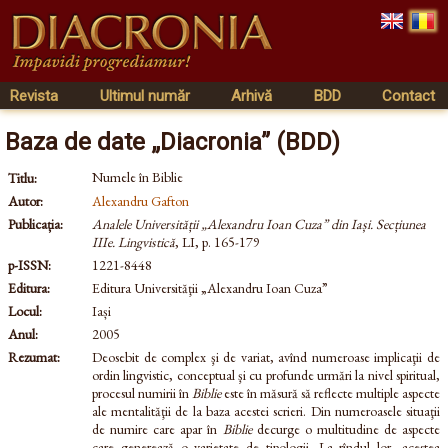
Revista
Ultimul număr
Arhivă
BDD
Contact
Baza de date „Diacronia” (BDD)
Numele în Biblie
Titlu:
Autor:
Alexandru Gafton
Publicația:
Analele Universității „Alexandru Ioan Cuza” din Iași. Secțiunea
IIIe. Lingvistică
, LI, p. 165-179
p-ISSN:
1221-8448
Editura:
Editura Universităţii „Alexandru Ioan Cuza”
Locul:
Iași
Anul:
2005
Rezumat:
Deosebit de complex şi de variat, avînd numeroase implicaţii de
ordin lingvistic, conceptual şi cu profunde urmări la nivel spiritual,
procesul numirii în
Biblie
este în măsură să reflecte multiple aspecte
ale mentalităţii de la baza acestei scrieri. Din numeroasele situaţii
de numire care apar în
Biblie
decurge o multitudine de aspecte
care generează o varietate de tipologii. La rîndul lor, acestea