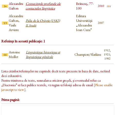
Alexandru
Consecințele profunde ale
Brâncuș, 77-
pdf
2010
14
Gafton
contactelor lingvistice
100
Alexandru
Editura
Gafton,
Palia de la Orăştie (1582)
Universităţii
2007
53
Vasile
„Alexandru
II. Studii
Arvinte
Ioan Cuza”
Referințe în această publicație: 1
1912,
Antoine
Linguistique historique et
Champion/Slatkine
1921;
66
Meillet
linguistique générale
1982
Lista citărilor/referințelor nu cuprinde decît texte prezente în baza de date, nefiind
deci exhaustivă.
Pentru trimiterea de texte, semnalarea oricăror greșeli, și eventualul refuz ca
„Diacronia” să facă publice textele, vă rugăm să folosiți adresa de email
[Please enable
javascript to view.]
.
Prima pagină: