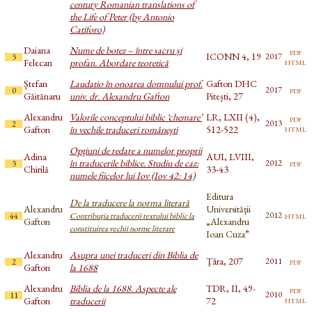
century Romanian translations of
the Life of Peter (by Antonio
Catiforo)
Daiana
Nume de botez – între sacru și
pdf
ICONN 4, 19
2017
3
html
Felecan
profan. Abordare teoretică
Ștefan
Laudatio în onoarea domnului prof.
Gafton DHC
pdf
2017
0
Găitănaru
univ. dr. Alexandru Gafton
Pitești, 27
Alexandru
Valorile conceptului biblic ‘chemare’
LR, LXII (4),
pdf
2013
2
html
Gafton
în vechile traduceri româneşti
512-522
Opţiuni de redare a numelor proprii
Adina
AUI, LVIII,
în traducerile biblice. Studiu de caz:
pdf
2012
3
Chirilă
33-43
numele fiicelor lui Iov (Iov 42: 14)
Editura
De la traducere la norma literară
Alexandru
Universităţii
html
2012
44
Contribuţia traducerii textului biblic la
Gafton
„Alexandru
constituirea vechii norme literare
Ioan Cuza”
Alexandru
Asupra unei traduceri din Biblia de
Țâra, 207
pdf
2011
2
Gafton
la 1688
Alexandru
Biblia de la 1688. Aspecte ale
TDR, II, 49-
pdf
2010
11
html
Gafton
traducerii
72