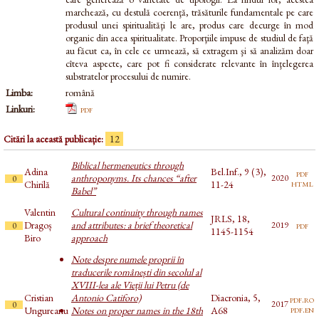
marchează, cu destulă coerenţă, trăsăturile fundamentale pe care
produsul unei spiritualităţi le are, produs care decurge în mod
organic din acea spiritualitate. Proporţiile impuse de studiul de faţă
au făcut ca, în cele ce urmează, să extragem şi să analizăm doar
cîteva aspecte, care pot fi considerate relevante în înţelegerea
substratelor procesului de numire.
Limba:
română
Linkuri:
pdf
Citări la această publicație:
12
Biblical hermeneutics through
Adina
Bel.Inf., 9 (3),
pdf
anthroponyms. Its chances “after
2020
0
html
Chirilă
11-24
Babel”
Valentin
Cultural continuity through names
JRLS, 18,
Dragoș
and attributes: a brief theoretical
pdf
2019
0
1145-1154
Biro
approach
Note despre numele proprii în
traducerile românești din secolul al
XVIII-lea ale Vieții lui Petru (de
Cristian
Antonio Catiforo)
Diacronia, 5,
pdf.ro
2017
0
pdf.en
Ungureanu
Notes on proper names in the 18th
A68