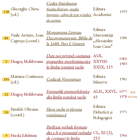
Codex Sturdzanus
Gheorghe Chivu
Editura
Studiu filologic, studiu
1993
138
(ed.)
Academiei
lingvistic, ediţie de text şi indice
de cuvinte
Editura
Monumenta Linguae
Vasile Arvinte, Ioan
Universității
Dacoromanorum. Biblia de
1988
88
Caproșu (coord.)
„Alexandru
la 1688. Pars I: Genesis
Ioan Cuza”
Date noi privind coeziunea
AUI,
1982-
Dragoș Moldovanu
grupurilor morfosintactice
XXVIII-
2
1983
în limba română veche
XXIX, 115
Mariana Costinescu
Editura
Codicele Voronețean
1981
185
(ed.)
Minerva
Formaţiile premorfologice
ALIL, XXVI,
1977-
pdf
Dragoș Moldovanu
12
html
din limba română veche
45
1978
Editura
Pandele Olteanu
Slava veche şi slavona
Didactică și
1975
26
(coord.)
românească
Pedagogică
Perifraze verbale formate
din a fi și gerunziul verbului
CL, XI (2),
Frieda Edelstein
1966
9
de conjugat în limba
253