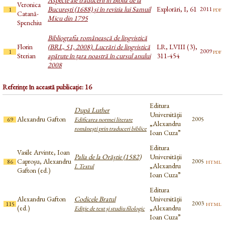
Veronica
București (1688) și în revizia lui Samuil
Explorări, I, 61
pdf
2011
1
Catană-
Micu din 1795
Spenchiu
Bibliografia românească de lingvistică
Florin
(BRL, 51, 2008). Lucrări de lingvistică
LR, LVIII (3),
pdf
2009
1
Sterian
apărute în țara noastră în cursul anului
311-454
2008
Referințe în această publicație: 16
Editura
După Luther
Universităţii
Alexandru Gafton
2005
69
Edificarea normei literare
„Alexandru
româneşti prin traduceri biblice
Ioan Cuza”
Editura
Vasile Arvinte, Ioan
Palia de la Orăştie (1582)
Universităţii
Caproşu, Alexandru
html
2005
86
„Alexandru
I. Textul
Gafton (ed.)
Ioan Cuza”
Editura
Alexandru Gafton
Codicele Bratul
Universităţii
html
2003
115
(ed.)
„Alexandru
Ediţie de text şi studiu filologic
Ioan Cuza”