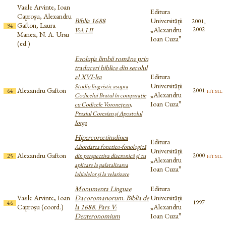
Vasile Arvinte, Ioan
Editura
Caproșu, Alexandru
Biblia 1688
Universităţii
2001,
Gafton, Laura
94
„Alexandru
2002
Vol. I-II
Manea, N. A. Ursu
Ioan Cuza”
(ed.)
Evoluţia limbii române prin
traduceri biblice din secolul
al XVI-lea
Editura
Universităţii
Studiu lingvistic asupra
Alexandru Gafton
html
2001
64
„Alexandru
Codicelui Bratul în comparaţie
Ioan Cuza”
cu Codicele Voroneţean,
Praxiul Coresian şi Apostolul
Iorga
Hipercorectitudinea
Editura
Abordarea fonetico-fonologică
Universităţii
Alexandru Gafton
html
2000
25
din perspectiva diacronică şi cu
„Alexandru
aplicare la palatalizarea
Ioan Cuza”
labialelor şi la velarizare
Monumenta Linguae
Editura
Vasile Arvinte, Ioan
Dacoromanorum. Biblia de
Universității
1997
46
Caproșu (coord.)
la 1688. Pars V:
„Alexandru
Deuteronomium
Ioan Cuza”