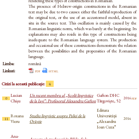
rendering these types of constructions in Romanian.
The presence of Hebrew-origin constructions in the Romanian
text may be due to two causes: either the faithful reproduction of
the original text, or the use of an accustomed model, absent in
situ in the source text. This oscillation is mainly caused by the
Romanian linguistic norm, which was barely at the beginning. Its
explanations may also reside in this type of constructions being
inadequate to the Romanian language system. The production
and occasional use of these constructions demonstrate the relation
between the possibilities and the propensities of the Romanian
language.
Limba:
română
Linkuri:
pdf
html
Citări la această publicație:
4
Lucian
Un recent membru al „Şcolii lingvistice
Gafton DHC
pdf
2016
0
Chișu
de la Iaşi”: Profesorul Alexandru Gafton
Târgoviște, 52
Editura
Roxana
Studiu lingvistic asupra Paliei de la
Universității
2014
11
Vieru
Orăștie
„Alexandru
Ioan Cuza”
Ana-
Aspecte ale traducerii în Biblia de la