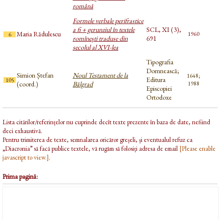
română
Formele verbale perifrastice
a fi + gerunziul în textele
SCL, XI (3),
Maria Rădulescu
1960
6
romînești traduse din
691
secolul al XVI-lea
Tipografia
Domnească;
Simion Ștefan
Noul Testament de la
1648;
Editura
105
(coord.)
Bălgrad
1988
Episcopiei
Ortodoxe
Lista citărilor/referințelor nu cuprinde decît texte prezente în baza de date, nefiind
deci exhaustivă.
Pentru trimiterea de texte, semnalarea oricăror greșeli, și eventualul refuz ca
„Diacronia” să facă publice textele, vă rugăm să folosiți adresa de email
[Please enable
javascript to view.]
.
Prima pagină: