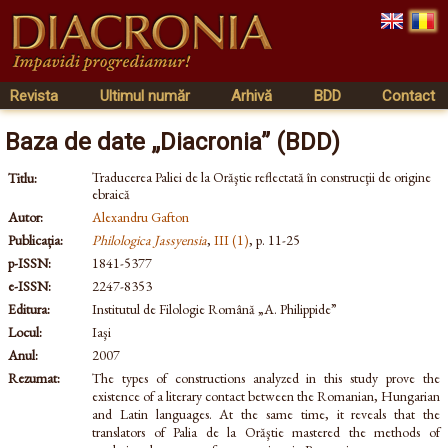
Revista
Ultimul număr
Arhivă
BDD
Contact
Baza de date „Diacronia” (BDD)
Traducerea Paliei de la Orăştie reflectată în construcţii de origine
Titlu:
ebraică
Autor:
Alexandru Gafton
Publicația:
Philologica Jassyensia
,
III (1)
, p. 11-25
p-ISSN:
1841-5377
e-ISSN:
2247-8353
Editura:
Institutul de Filologie Română „A. Philippide”
Locul:
Iaşi
Anul:
2007
Rezumat:
The types of constructions analyzed in this study prove the
existence of a literary contact between the Romanian, Hungarian
and Latin languages. At the same time, it reveals that the
translators of Palia de la Orăştie mastered the methods of