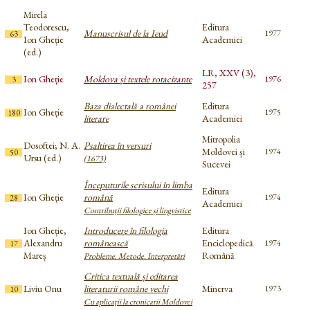
Mirela
Teodorescu,
Editura
Manuscrisul de la Ieud
1977
63
Ion Gheție
Academiei
(ed.)
LR, XXV (3),
Ion Gheție
Moldova și textele rotacizante
1976
3
257
Baza dialectală a românei
Editura
Ion Gheție
1975
180
literare
Academiei
Mitropolia
Dosoftei; N. A.
Psaltirea în versuri
Moldovei și
1974
50
Ursu (ed.)
(1673)
Sucevei
Începuturile scrisului în limba
Editura
Ion Gheție
română
1974
28
Academiei
Contribuții filologice și lingvistice
Ion Gheție,
Introducere în filologia
Editura
Alexandru
românească
Enciclopedică
1974
17
Mareș
Română
Probleme. Metode. Interpretări
Critica textuală și editarea
Liviu Onu
literaturii române vechi
Minerva
1973
10
Cu aplicații la cronicarii Moldovei