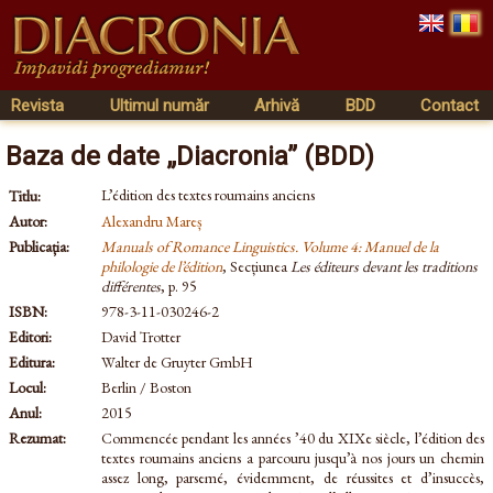
Revista
Ultimul număr
Arhivă
BDD
Contact
Baza de date „Diacronia” (BDD)
L’édition des textes roumains anciens
Titlu:
Autor:
Alexandru Mareș
Publicația:
Manuals of Romance Linguistics. Volume 4: Manuel de la
philologie de l’édition
, Secțiunea
Les éditeurs devant les traditions
différentes
, p. 95
ISBN:
978-3-11-030246-2
Editori:
David Trotter
Editura:
Walter de Gruyter GmbH
Locul:
Berlin / Boston
Anul:
2015
Rezumat:
Commencée pendant les années ’40 du XIXe siècle, l’édition des
textes roumains anciens a parcouru jusqu’à nos jours un chemin
assez long, parsemé, évidemment, de réussites et d’insuccès,