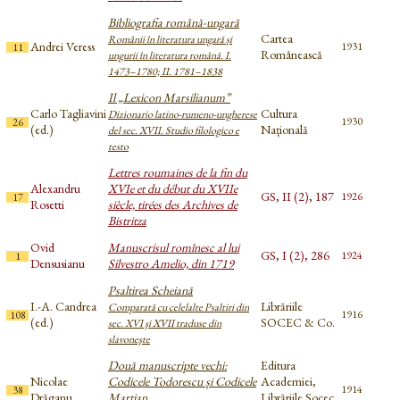
Bibliografia română-ungară
Cartea
Românii în literatura ungară și
Andrei Veress
1931
11
Românească
ungurii în literatura română. I.
1473–1780; II. 1781–1838
Il „Lexicon Marsilianum”
Carlo Tagliavini
Cultura
Dizionario latino-rumeno-ungherese
1930
26
(ed.)
Națională
del sec. XVII. Studio filologico e
testo
Lettres roumaines de la fin du
Alexandru
XVIe et du début du XVIIe
GS, II (2), 187
1926
17
Rosetti
siècle, tirées des Archives de
Bistritza
Ovid
Manuscrisul romînesc al lui
GS, I (2), 286
1924
1
Densusianu
Silvestro Amelio, din 1719
Psaltirea Scheiană
I.-A. Candrea
Librăriile
Comparată cu celelalte Psaltiri din
1916
108
(ed.)
SOCEC & Co.
sec. XVI şi XVII traduse din
slavoneşte
Două manuscripte vechi:
Editura
Nicolae
Codicele Todorescu și Codicele
Academiei,
1914
38
Drăganu
Marțian
Librăriile Socec