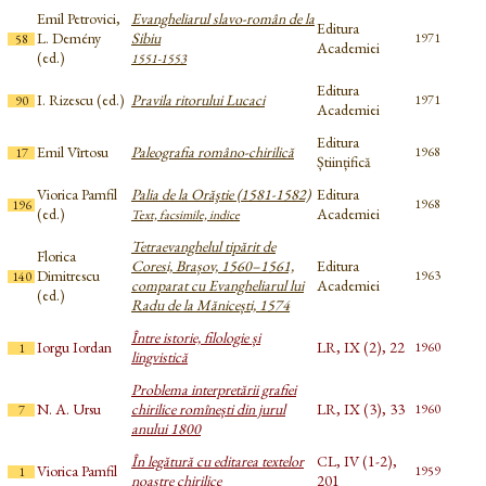
Emil Petrovici,
Evangheliarul slavo-român de la
Editura
L. Demény
Sibiu
1971
58
Academiei
(ed.)
1551-1553
Editura
I. Rizescu (ed.)
Pravila ritorului Lucaci
1971
90
Academiei
Editura
Emil Vîrtosu
Paleografia româno-chirilică
1968
17
Științifică
Viorica Pamfil
Palia de la Orăştie (1581-1582)
Editura
1968
196
(ed.)
Academiei
Text, facsimile, indice
Tetraevanghelul tipărit de
Florica
Coresi, Brașov, 1560–1561,
Editura
Dimitrescu
1963
140
comparat cu Evangheliarul lui
Academiei
(ed.)
Radu de la Mănicești, 1574
Între istorie, filologie și
Iorgu Iordan
LR, IX (2), 22
1960
1
lingvistică
Problema interpretării grafiei
N. A. Ursu
chirilice romînești din jurul
LR, IX (3), 33
1960
7
anului 1800
În legătură cu editarea textelor
CL, IV (1-2),
Viorica Pamfil
1959
1
noastre chirilice
201