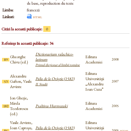
de base, reproduction du texte
Limba:
franceză
Linkuri:
html
Citări la această publicație:
0
Referințe în această publicație: 34
Dictionarium valachico-
Gheorghe
Editura
latinum
2008
89
Chivu (ed.)
Academiei
Primul dicționar al limbii române
Editura
Alexandru
Palia de la Orăştie (1582)
Universităţii
Gafton, Vasile
2007
53
„Alexandru
II. Studii
Arvinte
Ioan Cuza”
Ion Gheție,
Mirela
Editura
Psaltirea Hurmuzaki
2005
182
Teodorescu
Academiei
(ed.)
Vasile Arvinte,
Editura
Ioan Caproşu,
Palia de la Orăştie (1582)
Universităţii
html
2005
86