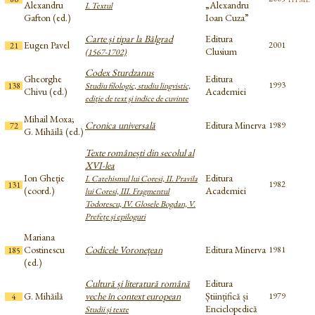
Alexandru
„Alexandru
I. Textul
Gafton (ed.)
Ioan Cuza”
Carte și tipar la Bălgrad
Editura
Eugen Pavel
2001
21
Clusium
(1567-1702)
Codex Sturdzanus
Gheorghe
Editura
1993
138
Studiu filologic, studiu lingvistic,
Chivu (ed.)
Academiei
ediţie de text şi indice de cuvinte
Mihail Moxa;
Cronica universală
Editura Minerva
1989
72
G. Mihăilă (ed.)
Texte românești din secolul al
XVI-lea
Ion Gheție
Editura
I. Catehismul lui Coresi, II. Pravila
1982
131
(coord.)
Academiei
lui Coresi, III. Fragmentul
Todorescu, IV. Glosele Bogdan, V.
Prefețe și epiloguri
Mariana
Costinescu
Codicele Voronețean
Editura Minerva
1981
185
(ed.)
Cultură și literatură română
Editura
G. Mihăilă
veche în context european
Științifică și
1979
4
Enciclopedică
Studii și texte