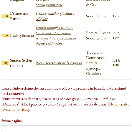
& Co.
Studiu și transcriere
Demostene
Critica textelor și tehnica
Socec & Co.
1912
10
Russo
edițiilor
Istoria filologiei române
Editura Librăriei
Studii critice. Cu o privire
1892;
Lazăr Șăineanu
19
Socec & Co.
1895
retrospectivă asupra ultimelor
decenii (1870-1895)
Tipografia
Domnească;
Simion Ștefan
1648;
Noul Testament de la Bălgrad
Editura
105
(coord.)
1988
Episcopiei
Ortodoxe
Lista citărilor/referințelor nu cuprinde decît texte prezente în baza de date, nefiind
deci exhaustivă.
Pentru trimiterea de texte, semnalarea oricăror greșeli, și eventualul refuz ca
„Diacronia” să facă publice textele, vă rugăm să folosiți adresa de email
[Please enable
javascript to view.]
.
Prima pagină: