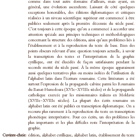
comme dans tout autre domaine d’ailleurs, mais ayant, en
général, une évolution ascendente. Laissant de côté quelques
exceptions honorables, des éditions diplomatiques et critiques
réalisées à un niveau scientifique supérieur ont commencé à être
publiées seulement après la première décennie du siècle passé.
C’est toujours à cette époque qu’on a commencé à accorder une
attention spéciale aux principes techniques et méthodologiques
concernant la structure des éditions, ainsi qu’aux problèmes liés à
l’établissement et à la reproduction du texte de base. Bien des
points obscurs relevant d’une question toujours actuelle, à savoir
la transcription des textes et l’interprétation de la graphie
cyrillique, ont été élucidés de façon satisfaisante pendant la
seconde moitié du siècle passé. À la même époque apparaissent
aussi quelques tentatives plus ou moins isolées de l’utilisation de
l’alphabet latin dans l’écriture roumaine. Cette littérature a été
surtout l’expression de la propagande calvine parmi les Roumains
du Banat-Hunedoara (XVIe–XVIIIe siècles) et de la propagande
catholique exercée par les missionnaires italiens en Moldavie
(XVIIe–XVIIIe siècles). La plupart des écrits roumains en
alphabet latin ont été publiés en transcription diplomatique. On a
recouru plus rarement à la reproduction du texte en transcription
phonétique interprétative. Pour ces écrits, un des problèmes les
plus importants et les plus difficiles reste l’interprétation de la
graphie.
Cuvinte-cheie:
édition, alphabet cyrillique, alphabet latin, établissement du texte