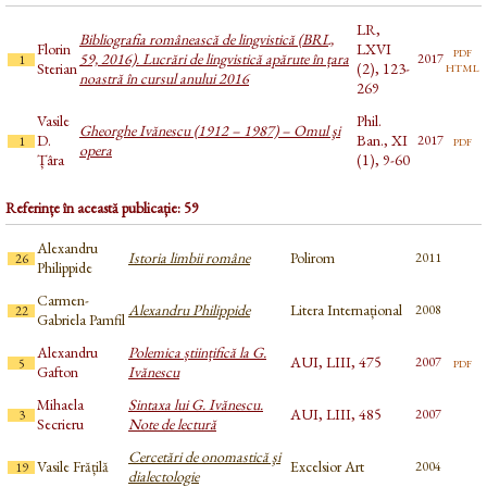
LR,
Bibliografia românească de lingvistică (BRL,
Florin
LXVI
pdf
59, 2016). Lucrări de lingvistică apărute în țara
2017
1
html
Sterian
(2), 123-
noastră în cursul anului 2016
269
Vasile
Phil.
Gheorghe Ivănescu (1912 – 1987) – Omul şi
D.
Ban., XI
pdf
2017
1
opera
Țâra
(1), 9-60
Referințe în această publicație: 59
Alexandru
Istoria limbii române
Polirom
2011
26
Philippide
Carmen-
Alexandru Philippide
Litera Internațional
2008
22
Gabriela Pamfil
Alexandru
Polemica științifică la G.
AUI, LIII, 475
pdf
2007
5
Gafton
Ivănescu
Mihaela
Sintaxa lui G. Ivănescu.
AUI, LIII, 485
2007
3
Secrieru
Note de lectură
Cercetări de onomastică şi
Vasile Frățilă
Excelsior Art
2004
19
dialectologie