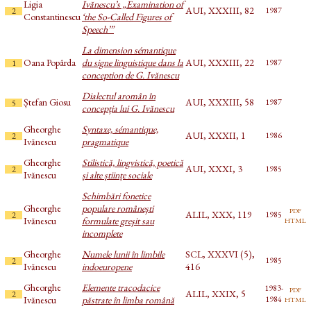
Ligia
Ivănescu’s „Examination of
AUI, XXXIII, 82
1987
2
Constantinescu
‘the So-Called Figures of
Speech’”
La dimension sémantique
Oana Popârda
du signe linguistique dans la
AUI, XXXIII, 22
1987
1
conception de G. Ivănescu
Dialectul aromân în
Ștefan Giosu
AUI, XXXIII, 58
1987
5
concepția lui G. Ivănescu
Gheorghe
Syntaxe, sémantique,
AUI, XXXII, 1
1986
2
Ivănescu
pragmatique
Gheorghe
Stilistică, lingvistică, poetică
AUI, XXXI, 3
1985
2
Ivănescu
și alte științe sociale
Schimbări fonetice
Gheorghe
populare româneşti
pdf
ALIL, XXX, 119
1985
2
html
Ivănescu
formulate greşit sau
incomplete
Gheorghe
Numele lunii în limbile
SCL, XXXVI (5),
1985
2
Ivănescu
indoeuropene
416
Gheorghe
Elemente tracodacice
1983-
pdf
ALIL, XXIX, 5
2
html
Ivănescu
păstrate în limba română
1984