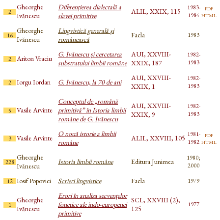
Gheorghe
Diferenţierea dialectală a
1983-
pdf
ALIL, XXIX, 115
2
html
Ivănescu
slavei primitive
1984
Gheorghe
Lingvistică generală și
Facla
1983
16
Ivănescu
românească
G. Ivănescu și cercetarea
AUI, XXVIII-
1982-
Ariton Vraciu
2
substratului limbii române
XXIX, 187
1983
AUI, XXVIII-
1982-
Iorgu Iordan
G. Ivănescu, la 70 de ani
2
XXIX, 1
1983
Conceptul de „română
AUI, XXVIII-
1982-
Vasile Arvinte
primitivă” în Istoria limbii
5
XXIX, 9
1983
române de G. Ivănescu
O nouă istorie a limbii
1981-
pdf
Vasile Arvinte
ALIL, XXVIII, 105
3
html
române
1982
Gheorghe
1980;
Istoria limbii române
Editura Junimea
228
Ivănescu
2000
Iosif Popovici
Scrieri lingvistice
Facla
1979
12
Erori în analiza secvențelor
Gheorghe
SCL, XXVIII (2),
fonetice ale indo-europenei
1977
1
Ivănescu
125
primitive