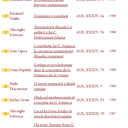
lingviști contemporani
Emanuel
Gramatică și ontologie
AUI, XXXIV, 64
1988
2
Vasiliu
Terminologia filozofică și
Gheorghe
politică a lui C.
AUI, XXXIV, 96
1988
2
Ivănescu
Dobrogeanu-Gherea
Contribuția lui G. Ivănescu
Ioan Oprea
la cercetarea terminologiei
AUI, XXXIV, 46
1988
1
filozofice românești
Logique et psychologique
Oana Popârda
dans la conception de G.
AUI, XXXIV, 70
1988
1
Ivănescu sur la syntaxe
Paula
O istorie generativă a limbii
AUI, XXXIV, 5
1988
2
Diaconescu
române
Dialectul meglenoromân în
Ștefan Giosu
AUI, XXXIV, 53
1988
5
concepția lui G. Ivănescu
Gheorghe
Locul lui Iorgu Iordan în
AUI, XXXIII, 95
1987
2
Ivănescu
istoria lingvisticii române
On irony. Starting from G.