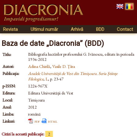
Revista
Ultimul număr
Arhivă
BDD
Contact
Baza de date „Diacronia” (BDD)
Bibliografia lucrărilor profesorului G. Ivănescu, editate în perioada
Titlu:
1934-2012
Autori:
Adina Chirilă
,
Vasile D. Țâra
Publicația:
Analele Universității de Vest din Timișoara. Seria Științe
Filologice
,
L
, p. 23-47
p-ISSN:
1224-967X
Editura:
Editura Universității de Vest
Locul:
Timișoara
Anul:
2012
Limba:
română
Linkuri:
pdf
html
Citări la această publicație:
2