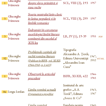
Gheorghe
despre slava primitivă și
SCL, VIII (2), 193
1957
1
Ivănescu
rusa veche
Soarta neutrului latin clasic
Gheorghe
în latina populară și în
SCL, VIII (3), 299
1957
3
Ivănescu
limbile romanice
Îndrumări în cercetarea
Gheorghe
morfologiei limbii literare
LR, IV (1), 19-39
pdf
1955
3
Ivănescu
romînești din secolul al
XIX-lea
Tipografia
Problemele capitale ale
Alexandru A. Țerek;
Gheorghe
vechii române literare
1947;
Editura Universităţii
html
92
Ivănescu
2012
(Publicat în BIFR, vol. XI-XII,
„Alexandru Ioan
1944-1945, p. 1-413)
Cuza”
Gheorghe
Observații la articolul
1944-
BIFR, XI-XII, 422
1
Ivănescu
precedent
1945
Institutul de arte
Limba romînă actuală
grafice „A.A.
1943;
Iorgu Iordan
84
Terek”; Editura
1947
O gramatică a greșelilor
„Socec & Co”
Limba română
Fundația pentru
1940;