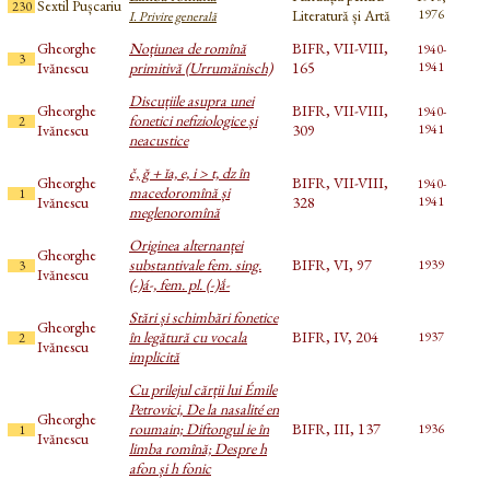
Sextil Pușcariu
230
Literatură și Artă
1976
I. Privire generală
Gheorghe
Noțiunea de romînă
BIFR, VII-VIII,
1940-
3
Ivănescu
primitivă (Urrumänisch)
165
1941
Discuțiile asupra unei
Gheorghe
BIFR, VII-VIII,
1940-
fonetici nefiziologice și
2
Ivănescu
309
1941
neacustice
č, ğ + ĭa, e, i > t, dz în
Gheorghe
BIFR, VII-VIII,
1940-
macedoromînă și
1
Ivănescu
328
1941
meglenoromînă
Originea alternanței
Gheorghe
substantivale fem. sing.
BIFR, VI, 97
1939
3
Ivănescu
(-)á-, fem. pl. (-)ắ-
Stări și schimbări fonetice
Gheorghe
în legătură cu vocala
BIFR, IV, 204
1937
2
Ivănescu
implicită
Cu prilejul cărții lui Émile
Petrovici, De la nasalité en
Gheorghe
roumain; Diftongul ie în
BIFR, III, 137
1936
1
Ivănescu
limba romînă; Despre h
afon și h fonic