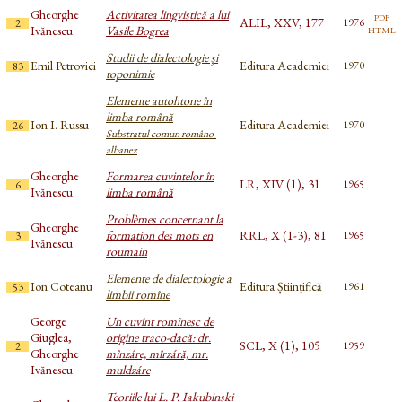
Gheorghe
Activitatea lingvistică a lui
pdf
ALIL, XXV, 177
1976
2
html
Ivănescu
Vasile Bogrea
Studii de dialectologie şi
Emil Petrovici
Editura Academiei
1970
83
toponimie
Elemente autohtone în
limba română
Ion I. Russu
Editura Academiei
1970
26
Substratul comun româno-
albanez
Gheorghe
Formarea cuvintelor în
LR, XIV (1), 31
1965
6
Ivănescu
limba română
Problèmes concernant la
Gheorghe
formation des mots en
RRL, X (1-3), 81
1965
3
Ivănescu
roumain
Elemente de dialectologie a
Ion Coteanu
Editura Științifică
1961
53
limbii romîne
George
Un cuvînt romînesc de
Giuglea,
origine traco-dacă: dr.
SCL, X (1), 105
1959
2
Gheorghe
mînzáre, mîrzáră, mr.
Ivănescu
muldzáre
Teoriile lui L. P. Iakubinski