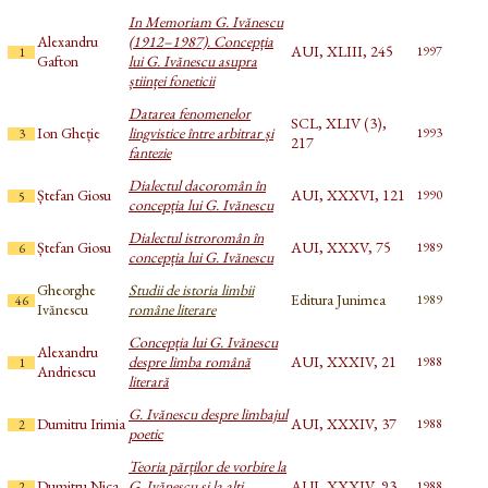
In Memoriam G. Ivănescu
Alexandru
(1912–1987). Concepția
AUI, XLIII, 245
1997
1
Gafton
lui G. Ivănescu asupra
științei foneticii
Datarea fenomenelor
SCL, XLIV (3),
Ion Gheție
lingvistice între arbitrar și
1993
3
217
fantezie
Dialectul dacoromân în
Ștefan Giosu
AUI, XXXVI, 121
1990
5
concepția lui G. Ivănescu
Dialectul istroromân în
Ștefan Giosu
AUI, XXXV, 75
1989
6
concepția lui G. Ivănescu
Gheorghe
Studii de istoria limbii
Editura Junimea
1989
46
Ivănescu
române literare
Concepția lui G. Ivănescu
Alexandru
despre limba română
AUI, XXXIV, 21
1988
1
Andriescu
literară
G. Ivănescu despre limbajul
Dumitru Irimia
AUI, XXXIV, 37
1988
2
poetic
Teoria părților de vorbire la
Dumitru Nica
G. Ivănescu și la alți
AUI, XXXIV, 93
1988
2