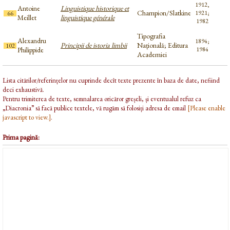
1912,
Antoine
Linguistique historique et
Champion/Slatkine
1921;
66
Meillet
linguistique générale
1982
Tipografia
Alexandru
1894;
Principii de istoria limbii
Națională; Editura
102
Philippide
1984
Academiei
Lista citărilor/referințelor nu cuprinde decît texte prezente în baza de date, nefiind
deci exhaustivă.
Pentru trimiterea de texte, semnalarea oricăror greșeli, și eventualul refuz ca
„Diacronia” să facă publice textele, vă rugăm să folosiți adresa de email
[Please enable
javascript to view.]
.
Prima pagină: