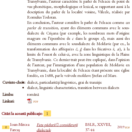
Transylvanie, l’auteur caractérise le parler de Feleacu de point de
vue phonétique, morphologique et lexical, se rapportant aussi à la
description du parler de la localité voisine, Vâlcele, réalisée par
Romulus Todoran.
En conclusion, l’auteur considère le parler de Feleacu comme
un
parler de transition
, ayant des éléments communs avec le sous-
dialecte de Crişana (par exemple, les nombreux mots d’origine
magyare ou l’épenthèse de
c
dans le groupe
sl
), mais aussi des
éléments communs avec le sousdialecte de Moldavie (par ex., la
transformation des affriquées
ĉ
,
ĝ
dans les fricatives
ŝ
,
æ
), à la
limite de l’ouest de celui-ci, avec la zone linguistique de la Plaine
de Transylvanie. Ce dernier trait peut être expliqué, dans l’opinion
de l’auteur, par l’immigration d’une population de Moldavie en
Transylvanie, dans la localité de Feleacu étant présente une église
fondée, en 1488, par le voïvode moldave Ştefan cel Mare.
Cuvinte-cheie:
dialect, particularităţi lingvistice, grai de tranziţie
dialect, linguistic characteristics, transition between dialects
Limba:
română
Linkuri:
pdf
Citări la această publicație:
1
Ioan-Mircea
BSLR, XXVIII,
Fata pădurii  consideraţii
pdf
2019
0
Farcaș
37-44
dialectale