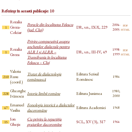
Referințe în această publicație: 10
Rozalia
Porecle din localitatea Feleacu
2004-
pdf
Groza-
DR, s.n., IX-X, 229
1
html
(jud. Cluj)
2005
Colciar
Privire comparativă asupra
anchetelor dialectale pentru
Rozalia
1998-
pdf
ALR I și ALRR –
DR, s.n., III-IV, 49
1
html
Groza
1999
Transilvania în localitatea
Feleacu – Cluj
Valeriu
Tratat de dialectologie
Editura Scrisul
Rusu
1984
210
românească
Românesc
(coord.)
Gheorghe
1980;
Istoria limbii române
Editura Junimea
228
Ivănescu
2000
Emanuel
Fonologia istorică a dialectelor
Editura Academiei
1968
47
Vasiliu
dacoromâne
Ion
Cu privire la repartiția
SCL, XV (3), 317
1964
15
Gheție
graiurilor dacoromîne