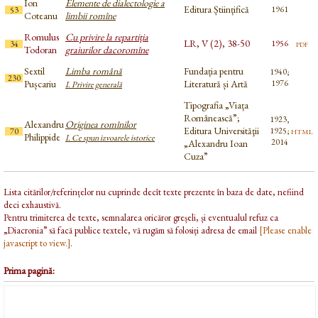
Ion
Elemente de dialectologie a
Editura Științifică
1961
53
Coteanu
limbii romîne
Romulus
Cu privire la repartiția
LR, V (2), 38-50
pdf
1956
34
Todoran
graiurilor dacoromîne
Sextil
Limba română
Fundația pentru
1940;
230
Pușcariu
Literatură și Artă
1976
I. Privire generală
Tipografia „Viața
Românească”;
1923,
Alexandru
Originea romînilor
Editura Universităţii
html
1925;
70
Philippide
I. Ce spun izvoarele istorice
2014
„Alexandru Ioan
Cuza”
Lista citărilor/referințelor nu cuprinde decît texte prezente în baza de date, nefiind
deci exhaustivă.
Pentru trimiterea de texte, semnalarea oricăror greșeli, și eventualul refuz ca
„Diacronia” să facă publice textele, vă rugăm să folosiți adresa de email
[Please enable
javascript to view.]
.
Prima pagină: