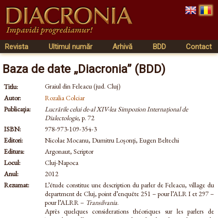
Revista
Ultimul număr
Arhivă
BDD
Contact
Baza de date „Diacronia” (BDD)
Graiul din Feleacu (jud. Cluj)
Titlu:
Autor:
Rozalia Colciar
Publicația:
Lucrările celui de-al XIV-lea Simpozion Internațional de
Dialectologie
, p. 72
ISBN:
978-973-109-354-3
Editori:
Nicolae Mocanu, Dumitru Loșonți, Eugen Beltechi
Editura:
Argonaut, Scriptor
Locul:
Cluj-Napoca
Anul:
2012
Rezumat:
L’étude constitue une description du parler de Feleacu, village du
department de Cluj, point d’enquête 251 – pour l’ALR I et 297 –
pour l’ALRR –
Transilvania
.
Après quelques considerations théoriques sur les parlers de