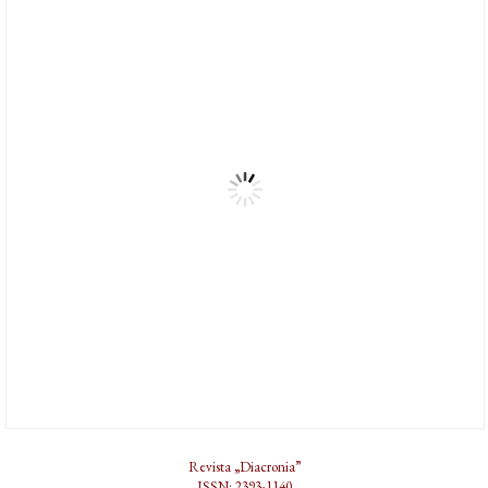
Revista „Diacronia”
ISSN: 2393-1140