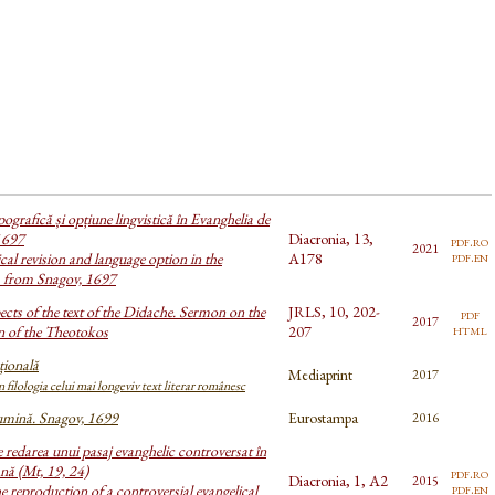
pografică și opțiune lingvistică în Evanghelia de
1697
Diacronia, 13,
pdf.ro
2021
pdf.en
al revision and language option in the
A178
 from Snagov, 1697
pects of the text of the Didache. Sermon on the
JRLS, 10, 202-
pdf
2017
html
 of the Theotokos
207
țională
Mediaprint
2017
 filologia celui mai longeviv text literar românesc
umină. Snagov, 1699
Eurostampa
2016
 redarea unui pasaj evanghelic controversat în
nă (Mt, 19, 24)
pdf.ro
Diacronia, 1, A2
2015
pdf.en
e reproduction of a controversial evangelical