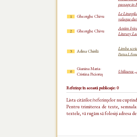
passage in 
Le Liturgik
Gheorghe Chivu
1
valaque dans
Antim Ivir
Gheorghe Chivu
2
Literary L
Limba scrie
Adina Chirilă
3
Partea I. Fon
Gianina Maria-
Utilizarea „
0
Cristina Picioruș
Referințe în această publicație: 0
Lista citărilor/referințelor nu cuprin
Pentru trimiterea de texte, semnalar
textele, vă rugăm să folosiți adresa d