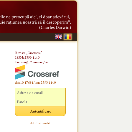
Revista „Diacronia”
ISSN: 2393-1140
Frecvență: 2 numere / an
doi:10.17684/issn.2393-1140
Ați uitat parola?