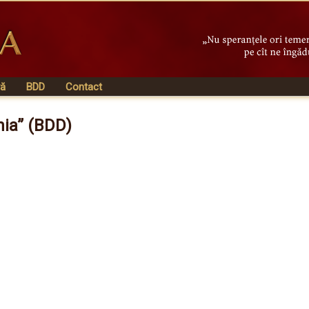
vă
BDD
Contact
nia” (BDD)