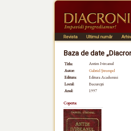
Revista
Ultimul număr
Arhi
Baza de date „Diacro
Antim Ivireanul
Titlu:
Autor:
Gabriel Ștrempel
Editura:
Editura Academiei
Locul:
Bucureşti
Anul:
1997
Coperta: