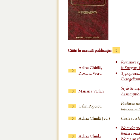
Citări la această publicație:
9
Revizuire ti
Adina Chirilă,
la Snagov, 
0
Roxana Vieru
Typographic
Evangelium
Stylistic as
Mariana Vârlan
0
Assumption
Psaltirea na
Călin Popescu
0
Introducere în
Adina Chirilă (ed.)
Carte sau l
0
Note despre
limba româ
Adina Chirilă
0
Notes on th