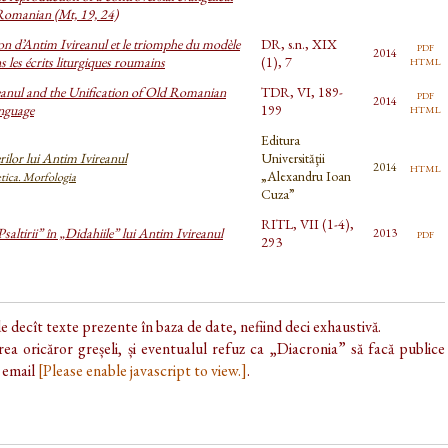
Romanian (Mt, 19, 24)
on d’Antim Ivireanul et le triomphe du modèle
DR, s.n., XIX
pdf
2014
html
 les écrits liturgiques roumains
(1), 7
eanul and the Unification of Old Romanian
TDR, VI, 189-
pdf
2014
html
anguage
199
Editura
rilor lui Antim Ivireanul
Universităţii
html
2014
„Alexandru Ioan
etica. Morfologia
Cuza”
RITL, VII (1-4),
Psaltirii” în „Didahiile” lui Antim Ivireanul
pdf
2013
293
de decît texte prezente în baza de date, nefiind deci exhaustivă.
ea oricăror greșeli, și eventualul refuz ca „Diacronia” să facă publice
e email
[Please enable javascript to view.]
.