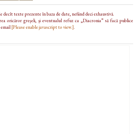
de decît texte prezente în baza de date, nefiind deci exhaustivă.
ea oricăror greșeli, și eventualul refuz ca „Diacronia” să facă publice
e email
[Please enable javascript to view.]
.