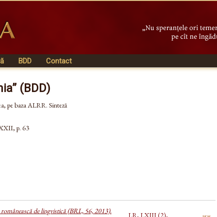
vă
BDD
Contact
nia” (BDD)
lea, pe baza ALRR. Sinteză
XXII, p. 63
a românească de lingvistică (BRL, 56, 2013).
LR, LXIII (2),
pdf