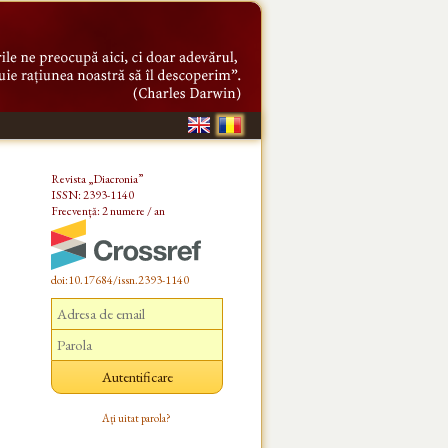
Revista „Diacronia”
ISSN: 2393-1140
Frecvență: 2 numere / an
doi:10.17684/issn.2393-1140
Ați uitat parola?