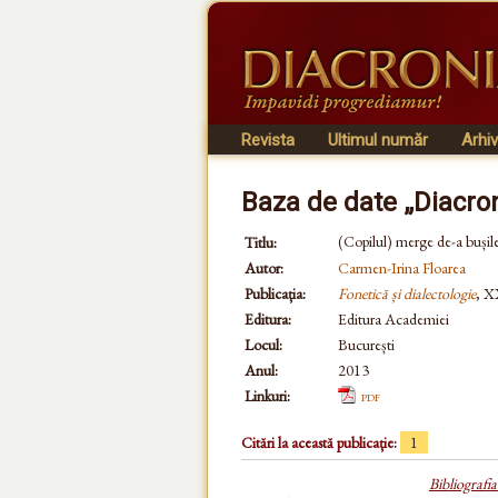
Revista
Ultimul număr
Arhi
Baza de date „Diacro
(Copilul) merge de-a buși
Titlu:
Autor:
Carmen-Irina Floarea
Publicația:
Fonetică și dialectologie
, X
Editura:
Editura Academiei
Locul:
București
Anul:
2013
Linkuri:
pdf
Citări la această publicație:
1
Bibliografi