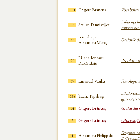
Grigore Brâncuș
Vocabularu
101
Influenţa l
Stelian Dumistrăcel
36
Fonetica neo
Ion Gheție,
Graiurile d
86
Alexandru Mareș
Liliana Ionescu-
Probleme d
20
Ruxăndoiu
Emanuel Vasiliu
Fonologia i
47
Dicţionarul
Tache Papahagi
168
(general şi e
Grigore Brâncuș
Graiul din 
14
Grigore Brâncuș
Observații
2
Originea r
Alexandru Philippide
116
II. Ce spun l