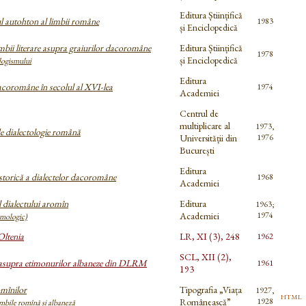
Editura Științifică
l autohton al limbii române
1983
și Enciclopedică
imbii literare asupra graiurilor dacoromâne
Editura Științifică
1978
și Enciclopedică
logismului
Editura
acoromâne în secolul al XVI-lea
1974
Academiei
Centrul de
multiplicare al
1973,
e dialectologie română
Universității din
1976
București
Editura
storică a dialectelor dacoromâne
1968
Academiei
 dialectului aromîn
Editura
1963;
Academiei
1974
timologic)
Oltenia
LR, XI (3), 248
1962
SCL, XII (2),
 asupra etimonurilor albaneze din DLRM
1961
193
omînilor
Tipografia „Viața
1927,
html
Românească”
1928
imbile romînă și albaneză