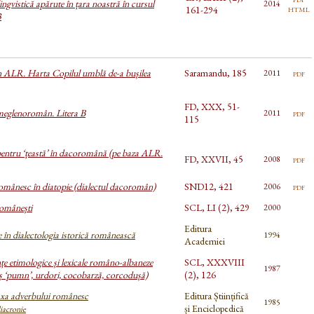
ingvistică apărute în țara noastră în cursul
2014
html
161-294
3
n ALR. Harta Copilul umblă de-a bușilea
Saramandu, 185
pdf
2011
FD, XXX, 51-
meglenoromân. Litera B
pdf
2011
115
entru ‘țeastă’ în dacoromână (pe baza ALR.
FD, XXVII, 45
pdf
2008
omânesc în diatopie (dialectul dacoromân)
SND12, 421
pdf
2006
românești
SCL, LI (2), 429
2000
Editura
 în dialectologia istorică românească
1994
Academiei
 etimologice și lexicale româno-albaneze
SCL, XXXVIII
1987
ș ‘pumn’, urdori, cocobarză, corcodușă)
(2), 126
xa adverbului românesc
Editura Științifică
1985
și Enciclopedică
diacronie