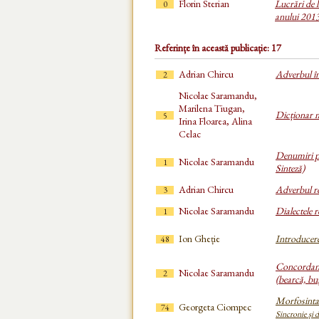
Florin Sterian
Lucrări de l
0
anului 201
Referințe în această publicație: 17
Adrian Chircu
Adverbul î
2
Nicolae Saramandu,
Marilena Tiugan,
Dicționar 
5
Irina Floarea, Alina
Celac
Denumiri p
Nicolae Saramandu
1
Sinteză)
Adrian Chircu
Adverbul r
3
Nicolae Saramandu
Dialectele 
1
Ion Gheție
Introducere
48
Concordanțe
Nicolae Saramandu
2
(bearcă, bu
Morfosinta
Georgeta Ciompec
74
Sincronie și 