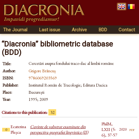
The Journal
Last issue
Archive
BDD
Contact
“Diacronia” bibliometric database
(BDD)
Cercetări asupra fondului traco-dac al limbii române
Title:
Author:
Grigore Brâncuș
ISBN:
9786069203569
Publisher:
Institutul Român de Tracologie; Editura Dacica
Place:
București
Year:
1995; 2009
Citations to this publication:
32
PhilM,
Ecaterina
Cuvinte de substrat examinate din
LXII (5-
pdf
2020
0
Pleșca
perspectiva geografiei lingvistice (II)
6), 37-57