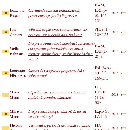
PhilM,
Ecaterina
Cuvinte de substrat examinate din
LXI (5-
pdf
2019
0
Pleșca
perspectiva geografiei lingvistice
6), 105-
131
Iosif
«Blachii ac pastores romanorum»: de
SJRS, 2,
pdf
2019
0
Camară
nouveau sur le destin du latin à l’est
109-123
Despre o controversă lingvistică biseculară:
PhilM,
Vasile
cui aparţine primordialitatea? limbii
LXI (1-
pdf
2019
0
Bahnaru
române, limbii dacice, limbii latine barbare
2), 3
sau...?
Phil. Ban.,
Laurențiu
Cazuri de recuperare programatică a
XII (1),
pdf
2018
0
Nistorescu
substratului
165-171
LR,
Maria
O particularitate a utilizării articolului
LXVII
pdf
2018
1
Marin
hotărât în româna dialectală
(3-4),
309
Mihaela
Despre terminologia vinicolă în textele
Explorări,
pdf
2016
0
Marin
vechi româneşti
IV, 153
Nicolae
Teritoriul şi perioada de formare a limbii
FD,
pdf
2016
1