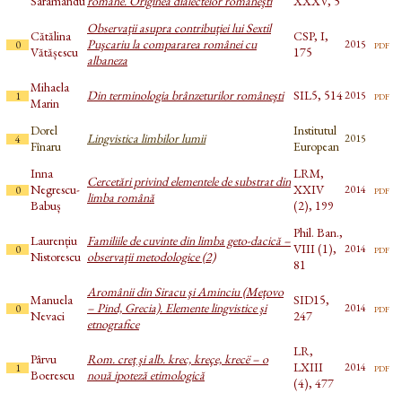
Saramandu
române. Originea dialectelor româneşti
XXXV, 5
Observaţii asupra contribuţiei lui Sextil
Cătălina
CSP, I,
Puşcariu la compararea românei cu
pdf
2015
0
Vătășescu
175
albaneza
Mihaela
Din terminologia brânzeturilor româneşti
SIL5, 514
pdf
2015
1
Marin
Dorel
Institutul
Lingvistica limbilor lumii
2015
4
Fînaru
European
Inna
LRM,
Cercetări privind elementele de substrat din
Negrescu-
XXIV
pdf
2014
0
limba română
Babuș
(2), 199
Phil. Ban.,
Laurențiu
Familiile de cuvinte din limba geto-dacică –
VIII (1),
pdf
2014
0
Nistorescu
observaţii metodologice (2)
81
Aromânii din Siracu şi Aminciu (Meţovo
Manuela
SID15,
– Pind, Grecia). Elemente lingvistice şi
pdf
2014
0
Nevaci
247
etnografice
LR,
Pârvu
Rom. creţ şi alb. krec, kreçe, krecë – o
LXIII
pdf
2014
1
Boerescu
nouă ipoteză etimologică
(4), 477