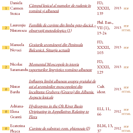
Daniela
FD,
Câmpul lexical al numelor de rudenie în
Carmen
XXXII,
pdf
2013
1
română și albaneză
Stoica
139
Phil. Ban.,
Laurențiu
Familiile de cuvinte din limba geto-dacică –
pdf
VII (1),
2013
2
html
Nistorescu
observaţii metodologice (1)
19-24
FD,
Manuela
Graiurile aromânești din Peninsula
XXXII,
pdf
2013
1
Nevaci
Balcanică. Situația actuală
103
FD,
Nicolae
Momentul Moscopole în istoria
XXXII,
pdf
2013
2
Saramandu
raporturilor lingvistice româno-albaneze
129
Influenţa limbii albaneze asupra graiului de
Nistor
azi al aromânilor moscopoleni din
Cult.
pdf
2013
0
html
Bardu
localitatea Grabova (Greava) din Albania.
ident.
Aspecte lexicale
Adriana-
Hydronyms in the Olt River Basin
ELI, 11,
pdf
Elena
Originating in Appellatives Relating to
2012
0
html
66
Geantă
Flora
Ecaterina
BLM, 13,
pdf
Cuvinte de substrat: rom. ghionoaie (I)
2012
0
html
Pleșca
37