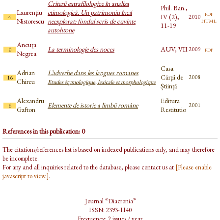
Criterii extrafilologice în analiza
Phil. Ban.,
Laurențiu
etimologică. Un patrimoniu încă
pdf
IV (2),
2010
4
html
Nistorescu
neexplorat: fondul scris de cuvinte
11-19
autohtone
Ancuța
La terminologie des noces
AUV, VII
pdf
2009
0
Negrea
Casa
Adrian
L’adverbe dans les langues romanes
Cărții de
2008
16
Chircu
Etudes étymologique, lexicale et morphologique
Știință
Alexandru
Editura
Elemente de istorie a limbii române
2001
6
Gafton
Restitutio
References in this publication: 0
The citations/references list is based on indexed publications only, and may therefore
be incomplete.
For any and all inquiries related to the database, please contact us at
[Please enable
javascript to view.]
.
Journal “Diacronia”
ISSN: 2393-1140
Frequency: 2 issues / year