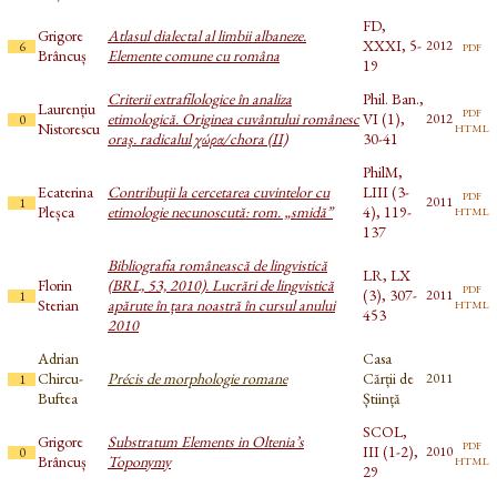
FD,
Grigore
Atlasul dialectal al limbii albaneze.
XXXI, 5-
pdf
2012
6
Brâncuș
Elemente comune cu româna
19
Criterii extrafilologice în analiza
Phil. Ban.,
Laurențiu
pdf
etimologică. Originea cuvântului românesc
VI (1),
2012
0
html
Nistorescu
oraş. radicalul χώρα/chora (II)
30-41
PhilM,
Ecaterina
Contribuţii la cercetarea cuvintelor cu
LIII (3-
pdf
2011
1
html
Pleșca
etimologie necunoscută: rom. „smidă”
4), 119-
137
Bibliografia românească de lingvistică
LR, LX
Florin
(BRL, 53, 2010). Lucrări de lingvistică
pdf
(3), 307-
2011
1
html
Sterian
apărute în țara noastră în cursul anului
453
2010
Adrian
Casa
Chircu-
Précis de morphologie romane
Cărții de
2011
1
Buftea
Știință
SCOL,
Grigore
Substratum Elements in Oltenia’s
pdf
III (1-2),
2010
0
html
Brâncuș
Toponymy
29