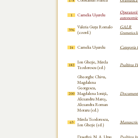
Constantin Frâncu
Gramatica 
178
Operatorii 
Camelia Ușurelu
1
autonomie 
Valeria Guțu Romalo
GALR
396
(coord.)
Gramatica li
Camelia Ușurelu
Categoria f
14
Ion Gheție, Mirela
Psaltirea 
182
Teodorescu (ed.)
Gheorghe Chivu,
Magdalena
Georgescu,
Magdalena Ioniță,
Documente 
200
Alexandru Mareș,
Alexandra Roman
Moraru (ed.)
Mirela Teodorescu,
Manuscrisu
63
Ion Gheție (ed.)
Dosoftei; N. A. Ursu
Psaltirea în