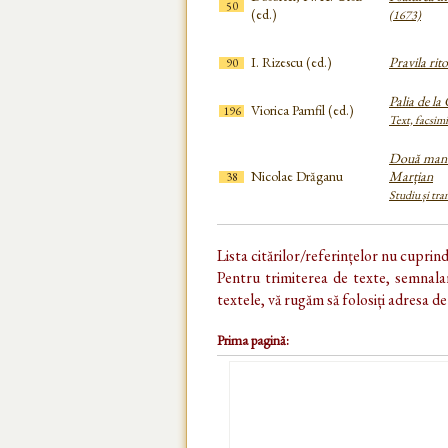
50
(ed.)
(1673)
I. Rizescu (ed.)
Pravila rit
90
Palia de la
Viorica Pamfil (ed.)
196
Text, facsimi
Două manus
Nicolae Drăganu
Marțian
38
Studiu și tra
Lista citărilor/referințelor nu cuprin
Pentru trimiterea de texte, semnalar
textele, vă rugăm să folosiți adresa d
Prima pagină: