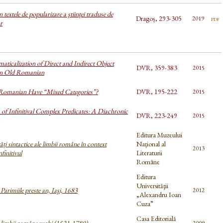
în textele de popularizare a ştiinței traduse de
Dragoș, 293-305
pdf
2019
r
ticalization of Direct and Indirect Object
DVR, 359-383
2015
in Old Romanian
Romanian Have “Mixed Categories”?
DVR, 195-222
2015
of Infinitival Complex Predicates: A Diachronic
DVR, 223-249
2015
Editura Muzeului
tăți sintactice ale limbii române în context
Național al
2013
finitivul
Literaturii
Române
Editura
Universităţii
Parimiile preste an, Iaşi, 1683
2012
„Alexandru Ioan
Cuza”
Casa Editorială