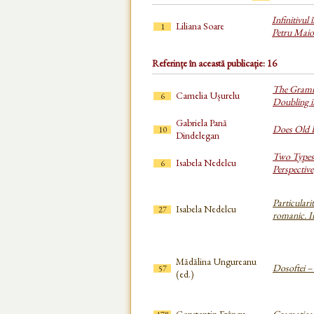
Infinitivul 
Liliana Soare
1
Petru Maio
Referințe în această publicație: 16
The Gramma
Camelia Ușurelu
6
Doubling 
Gabriela Pană
Does Old 
10
Dindelegan
Two Types 
Isabela Nedelcu
6
Perspective
Particulari
Isabela Nedelcu
27
romanic. In
Mădălina Ungureanu
Dosoftei – 
57
(ed.)