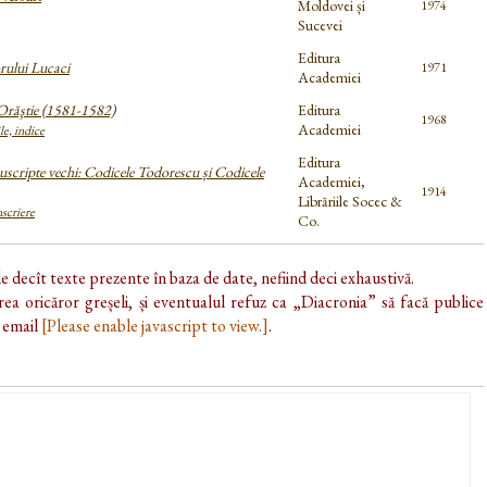
Moldovei și
1974
Sucevei
Editura
orului Lucaci
1971
Academiei
 Orăştie (1581-1582)
Editura
1968
Academiei
le, indice
Editura
cripte vechi: Codicele Todorescu și Codicele
Academiei,
1914
Librăriile Socec &
nscriere
Co.
de decît texte prezente în baza de date, nefiind deci exhaustivă.
ea oricăror greșeli, și eventualul refuz ca „Diacronia” să facă publice
e email
[Please enable javascript to view.]
.