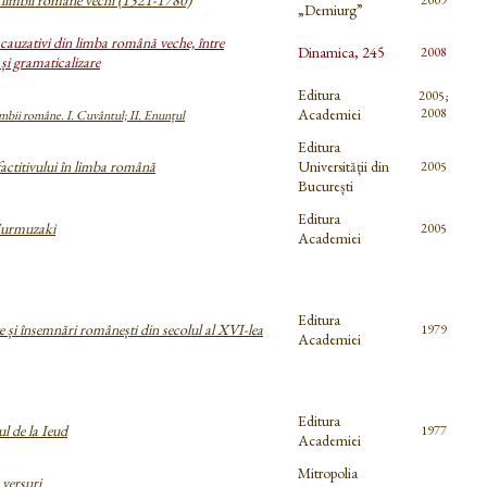
limbii române vechi (1521-1780)
2009
„Demiurg”
cauzativi din limba română veche, între
Dinamica, 245
2008
și gramaticalizare
Editura
2005;
Academiei
2008
mbii române. I. Cuvântul; II. Enunțul
Editura
actitivului în limba română
Universității din
2005
București
Editura
Hurmuzaki
2005
Academiei
Editura
și însemnări românești din secolul al XVI-lea
1979
Academiei
Editura
l de la Ieud
1977
Academiei
Mitropolia
 versuri