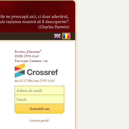
Revista „Diacronia”
ISSN: 2393-1140
Frecvență: 2 numere / an
doi:10.17684/issn.2393-1140
Ați uitat parola?