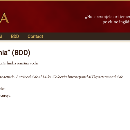
vă
BDD
Contact
nia” (BDD)
ului în limba româna veche
eme actuale. Actele celui de-al 14-lea Colocviu Internațional al Departamentului de
elcu
curești