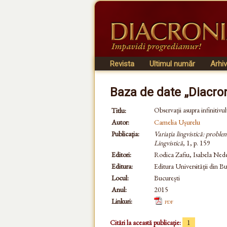
Revista
Ultimul număr
Arhi
Baza de date „Diacro
Observații asupra infinitiv
Titlu:
Autor:
Camelia Ușurelu
Publicația:
Variația lingvistică: probl
Lingvistică
, 1, p. 159
Editori:
Rodica Zafiu, Isabela Ned
Editura:
Editura Universității din Bu
Locul:
București
Anul:
2015
Linkuri:
pdf
Citări la această publicație:
1