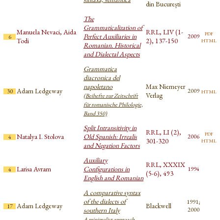
din București
The
Grammaticalization of
Manuela Nevaci, Aida
RRL, LIV (1-
pdf
Perfect Auxiliaries in
2009
6
html
Todi
2), 137-150
Romanian. Historical
and Dialectal Aspects
Grammatica
diacronica del
napoletano
Max Niemeyer
Adam Ledgeway
html
2009
30
Verlag
(Beihefte zur Zeitschrift
für romanische Philologie,
Band 350)
Split Intransitivity in
RRL, LI (2),
pdf
Natalya I. Stolova
Old Spanish: Irrealis
2006
4
html
301-320
and Negation Factors
Auxiliary
RRL, XXXIX
Larisa Avram
Configurations in
1994
4
(5-6), 493
English and Romanian
A comparative syntax
of the dialects of
1991;
Adam Ledgeway
Blackwell
17
southern Italy
2000
A minimalist approach