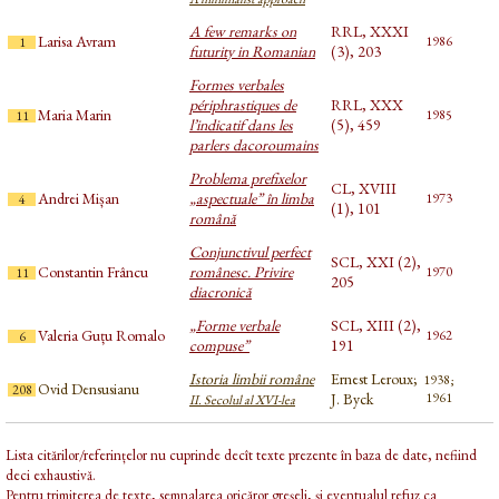
A few remarks on
RRL, XXXI
Larisa Avram
1986
1
futurity in Romanian
(3), 203
Formes verbales
périphrastiques de
RRL, XXX
Maria Marin
1985
11
l’indicatif dans les
(5), 459
parlers dacoroumains
Problema prefixelor
CL, XVIII
Andrei Mișan
„aspectuale” în limba
1973
4
(1), 101
română
Conjunctivul perfect
SCL, XXI (2),
Constantin Frâncu
românesc. Privire
1970
11
205
diacronică
„Forme verbale
SCL, XIII (2),
Valeria Guțu Romalo
1962
6
compuse”
191
Istoria limbii române
Ernest Leroux;
1938;
Ovid Densusianu
208
J. Byck
1961
II. Secolul al XVI-lea
Lista citărilor/referințelor nu cuprinde decît texte prezente în baza de date, nefiind
deci exhaustivă.
Pentru trimiterea de texte, semnalarea oricăror greșeli, și eventualul refuz ca