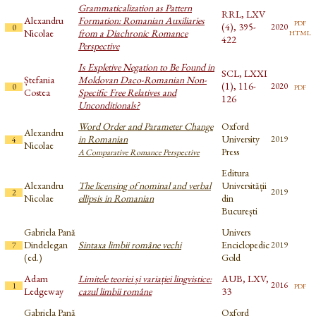
Grammaticalization as Pattern
RRL, LXV
Alexandru
Formation: Romanian Auxiliaries
pdf
(4), 395-
2020
0
html
Nicolae
from a Diachronic Romance
422
Perspective
Is Expletive Negation to Be Found in
SCL, LXXI
Ștefania
Moldovan Daco-Romanian Non-
(1), 116-
pdf
2020
0
Costea
Specific Free Relatives and
126
Unconditionals?
Word Order and Parameter Change
Oxford
Alexandru
in Romanian
University
2019
4
Nicolae
Press
A Comparative Romance Perspective
Editura
Alexandru
The licensing of nominal and verbal
Universității
2019
2
Nicolae
ellipsis in Romanian
din
București
Gabriela Pană
Univers
Dindelegan
Sintaxa limbii române vechi
Enciclopedic
2019
7
(ed.)
Gold
Adam
Limitele teoriei și variației lingvistice:
AUB, LXV,
pdf
2016
1
Ledgeway
cazul limbii române
33
Gabriela Pană
Oxford