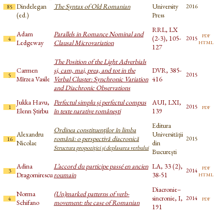
Dindelegan
The Syntax of Old Romanian
University
2016
85
(ed.)
Press
RRL, LX
Adam
Parallels in Romance Nominal and
pdf
(2-3), 105-
2015
4
html
Ledgeway
Clausal Microvariation
127
The Position of the Light Adverbials
Carmen
şi, cam, mai, prea, and tot in the
DVR, 385-
2015
5
Mîrzea Vasile
Verbal Cluster: Synchronic Variation
416
and Diachronic Observations
Jukka Havu,
Perfectul simplu și perfectul compus
AUI, LXI,
pdf
2015
1
Elenn Știrbu
în texte narative românești
139
Editura
Ordinea constituenţilor în limba
Alexandru
Universității
română: o perspectivă diacronică
2015
16
Nicolae
din
Structura propoziţiei şi deplasarea verbului
București
Adina
L’accord du participe passé en ancien
LA, 33 (2),
pdf
2014
3
html
Dragomirescu
roumain
38-51
Diacronie–
Norma
(Un)marked patterns of verb-
sincronie, I,
pdf
2014
4
Schifano
movement: the case of Romanian
191