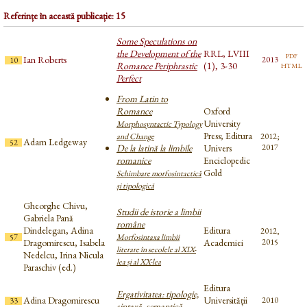
Referințe în această publicație: 15
Some Speculations on
the Development of the
RRL, LVIII
pdf
Ian Roberts
2013
10
html
Romance Periphrastic
(1), 3-30
Perfect
From Latin to
Romance
Oxford
University
Morphosyntactic Typology
Press; Editura
and Change
2012;
Adam Ledgeway
52
De la latină la limbile
Univers
2017
romanice
Enciclopedic
Gold
Schimbare morfosintactică
și tipologică
Gheorghe Chivu,
Studii de istorie a limbii
Gabriela Pană
române
Dindelegan, Adina
Editura
2012,
57
Morfosintaxa limbii
Dragomirescu, Isabela
Academiei
2015
literare în secolele al XIX-
Nedelcu, Irina Nicula
lea și al XX-lea
Paraschiv (ed.)
Editura
Ergativitatea: tipologie,
Adina Dragomirescu
Universității
2010
33
sintaxă, semantică