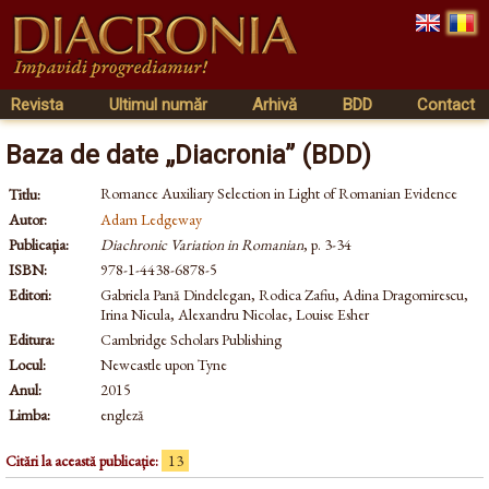
Revista
Ultimul număr
Arhivă
BDD
Contact
Baza de date „Diacronia” (BDD)
Romance Auxiliary Selection in Light of Romanian Evidence
Titlu:
Autor:
Adam Ledgeway
Publicația:
Diachronic Variation in Romanian
, p. 3-34
ISBN:
978-1-4438-6878-5
Editori:
Gabriela Pană Dindelegan, Rodica Zafiu, Adina Dragomirescu,
Irina Nicula, Alexandru Nicolae, Louise Esher
Editura:
Cambridge Scholars Publishing
Locul:
Newcastle upon Tyne
Anul:
2015
Limba:
engleză
Citări la această publicație:
13