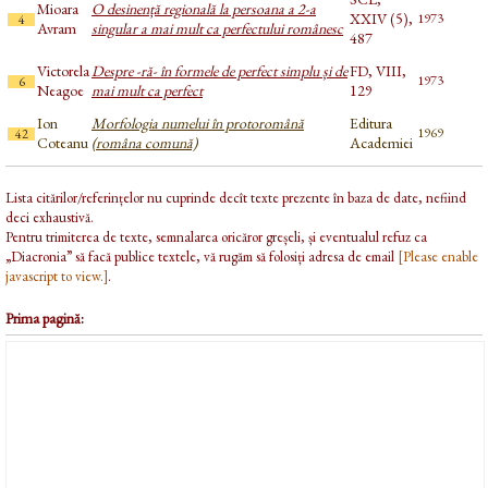
Mioara
O desinență regională la persoana a 2-a
XXIV (5),
1973
4
Avram
singular a mai mult ca perfectului românesc
487
Victorela
Despre -ră- în formele de perfect simplu și de
FD, VIII,
1973
6
Neagoe
mai mult ca perfect
129
Ion
Morfologia numelui în protoromână
Editura
1969
42
Coteanu
(româna comună)
Academiei
Lista citărilor/referințelor nu cuprinde decît texte prezente în baza de date, nefiind
deci exhaustivă.
Pentru trimiterea de texte, semnalarea oricăror greșeli, și eventualul refuz ca
„Diacronia” să facă publice textele, vă rugăm să folosiți adresa de email
[Please enable
javascript to view.]
.
Prima pagină: