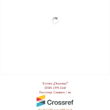
Revista „Diacronia”
ISSN: 2393-1140
Frecvență: 2 numere / an
doi:10.17684/issn.2393-1140