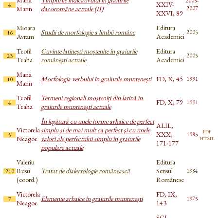
Maria
Timpurile indicativului în graiurile
2005-
XXIV-
4
Marin
dacoromâne actuale (II)
2007
XXVI, 89
Mioara
Editura
Studii de morfologie a limbii române
2005
16
Avram
Academiei
Teofil
Cuvinte latinești moștenite în graiurile
Editura
2005
23
Teaha
românești actuale
Academiei
Maria
Morfologia verbului în graiurile muntenești
FD, X, 45
1991
10
Marin
Teofil
Termeni regionali moșteniți din latină în
FD, X, 79
1991
4
Teaha
graiurile muntenești actuale
În legătură cu unele forme arhaice de perfect
ALIL,
Victorela
simplu şi de mai mult ca perfect şi cu unele
pdf
XXX,
1985
5
html
Neagoe
valori ale perfectului simplu în graiurile
171-177
populare actuale
Valeriu
Editura
Rusu
Tratat de dialectologie românească
Scrisul
1984
210
(coord.)
Românesc
Victorela
FD, IX,
Elemente arhaice în graiurile muntenești
1975
7
Neagoe
143
SCL,