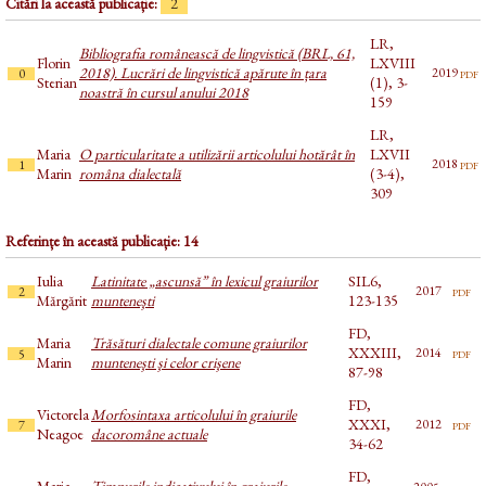
Citări la această publicație:
2
LR,
Bibliografia românească de lingvistică (BRL, 61,
Florin
LXVIII
2018). Lucrări de lingvistică apărute în țara
pdf
2019
0
Sterian
(1), 3-
noastră în cursul anului 2018
159
LR,
Maria
O particularitate a utilizării articolului hotărât în
LXVII
pdf
2018
1
Marin
româna dialectală
(3-4),
309
Referințe în această publicație: 14
Iulia
Latinitate „ascunsă” în lexicul graiurilor
SIL6,
pdf
2017
2
Mărgărit
munteneşti
123-135
FD,
Maria
Trăsături dialectale comune graiurilor
XXXIII,
pdf
2014
5
Marin
munteneşti şi celor crişene
87-98
FD,
Victorela
Morfosintaxa articolului în graiurile
XXXI,
pdf
2012
7
Neagoe
dacoromâne actuale
34-62
FD,