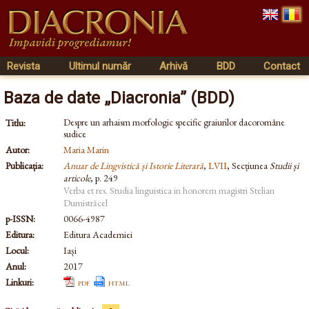
Revista
Ultimul număr
Arhivă
BDD
Contact
Baza de date „Diacronia” (BDD)
Despre un arhaism morfologic specific graiurilor dacoromâne
Titlu:
sudice
Autor:
Maria Marin
Publicația:
Anuar de Lingvistică și Istorie Literară
,
LVII
, Secțiunea
Studii și
articole
, p. 249
Verba et res. Studia linguistica in honorem magistri Stelian
Dumistrăcel
p-ISSN:
0066-4987
Editura:
Editura Academiei
Locul:
Iași
Anul:
2017
Linkuri:
pdf
html