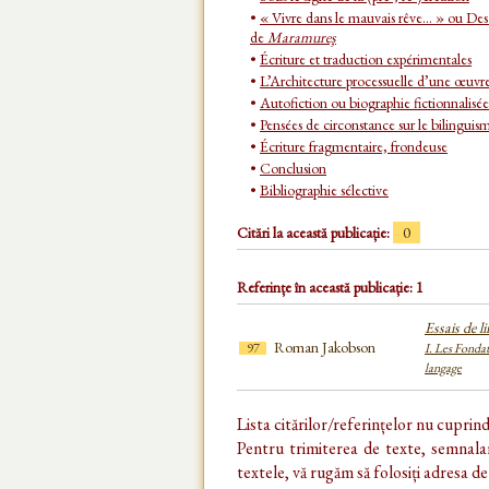
•
« Vivre dans le mauvais rêve... » ou Des
de
Maramureş
•
Écriture et traduction expérimentales
•
L’Architecture processuelle d’une œuvre 
•
Autofiction ou biographie fictionnalisée
•
Pensées de circonstance sur le bilinguis
•
Écriture fragmentaire, frondeuse
•
Conclusion
•
Bibliographie sélective
Citări la această publicație:
0
Referințe în această publicație: 1
Essais de l
Roman Jakobson
97
I. Les Fondat
langage
Lista citărilor/referințelor nu cuprin
Pentru trimiterea de texte, semnalar
textele, vă rugăm să folosiți adresa d