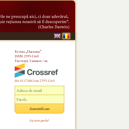
Revista „Diacronia”
ISSN: 2393-1140
Frecvență: 2 numere / an
doi:10.17684/issn.2393-1140
Ați uitat parola?