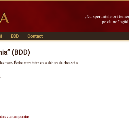
vă
BDD
Contact
nia” (BDD)
es mots. Écrire et traduire en « dehors de chez soi »
t
raires contemporains