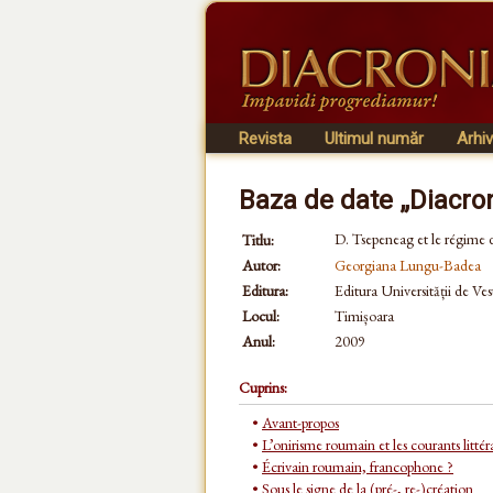
Revista
Ultimul număr
Arhi
Baza de date „Diacro
D. Tsepeneag et le régime d
Titlu:
Autor:
Georgiana Lungu-Badea
Editura:
Editura Universității de Ves
Locul:
Timișoara
Anul:
2009
Cuprins:
•
Avant-propos
•
L’onirisme roumain et les courants litté
•
Écrivain roumain, francophone ?
•
Sous le signe de la (pré-, re-)création