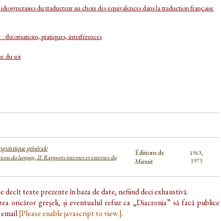
 idiosyncrasies du traducteur au choix des équivalences dans la traduction française
: théorisations, pratiques, interférences
me du soi
inguistique générale
Éditions de
1963,
ions du langage, II. Rapports internes et externes du
Minuit
1973
de decît texte prezente în baza de date, nefiind deci exhaustivă.
ea oricăror greșeli, și eventualul refuz ca „Diacronia” să facă publice
e email
[Please enable javascript to view.]
.