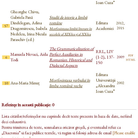
Ioan Cuza”
Gheorghe Chivu,
Gabriela Pană
Studii de istorie a limbii
Dindelegan, Adina
române
Editura
2012,
57
Dragomirescu, Isabela
Academiei
2015
Morfosintaxa limbii literare în
Nedelcu, Irina Nicula
secolele al XIX-lea și al XX-lea
Paraschiv (ed.)
The Grammaticalization of
RRL, LIV
Manuela Nevaci, Aida
Perfect Auxiliaries in
pdf
(1-2), 137-
2009
6
html
Todi
Romanian. Historical and
150
Dialectal Aspects
Editura
Morfosintaxa verbului în
Universităţii
Ana-Maria Minuț
2002
10
limba română veche
„Alexandru
Ioan Cuza”
Referințe în această publicație: 0
Lista citărilor/referințelor nu cuprinde decît texte prezente în baza de date, nefiind
deci exhaustivă.
Pentru trimiterea de texte, semnalarea oricăror greșeli, și eventualul refuz ca
„Diacronia” să facă publice textele, vă rugăm să folosiți adresa de email
[Please enable