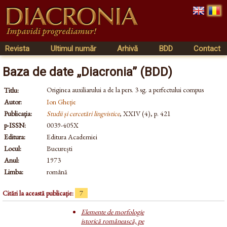
Revista
Ultimul număr
Arhivă
BDD
Contact
Baza de date „Diacronia” (BDD)
Originea auxiliarului a de la pers. 3 sg. a perfectului compus
Titlu:
Autor:
Ion Gheție
Publicația:
Studii și cercetări lingvistice
, XXIV (4), p. 421
p-ISSN:
0039-405X
Editura:
Editura Academiei
Locul:
București
Anul:
1973
Limba:
română
Citări la această publicație:
7
Elemente de morfologie
istorică românească, pe