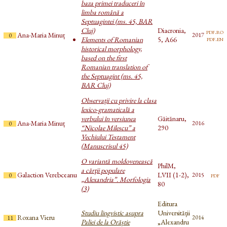
baza primei traduceri în
limba română a
Septuagintei (ms. 45, BAR
Cluj)
Diacronia,
pdf.ro
Ana-Maria Minuț
2017
0
pdf.en
Elements of Romanian
5, A66
historical morphology,
based on the first
Romanian translation of
the Septuagint (ms. 45,
BAR Cluj)
Observații cu privire la clasa
lexico-gramaticală a
verbului în versiunea
Găitănaru,
Ana-Maria Minuț
2016
0
“Nicolae Milescu” a
290
Vechiului Testament
(Manuscrisul 45)
O variantă moldovenească
PhilM,
a cărţii populare
Galaction Verebceanu
LVII (1-2),
pdf
2015
0
„Alexandria”. Morfologia
80
(3)
Editura
Studiu lingvistic asupra
Universității
Roxana Vieru
2014
11
Paliei de la Orăștie
„Alexandru