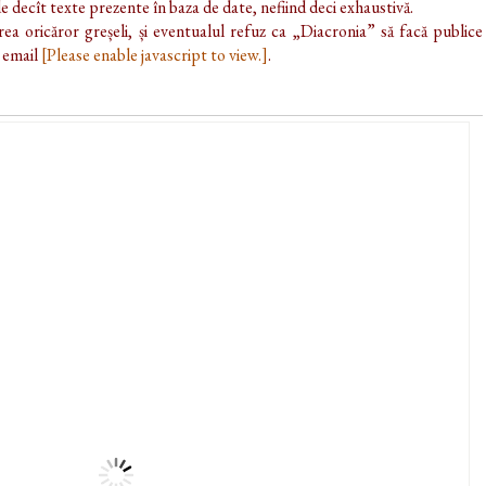
de decît texte prezente în baza de date, nefiind deci exhaustivă.
ea oricăror greșeli, și eventualul refuz ca „Diacronia” să facă publice
e email
[Please enable javascript to view.]
.