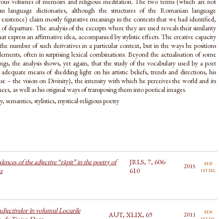
rous volumes of memoirs and religious meditation. The two terms (which are not
n language dictionaries, although the structures of the Romanian language
ir existence) claim mostly figurative meanings in the contexts that we had identified,
of departure. The analysis of the excerpts where they are used reveals their similarity
hat express an affirmative idea, accompanied by stylistic effects. The creative capacity
 the number of such derivatives in a particular context, but in the ways he positions
lements, often in surprising lexical combinations. Beyond the actualisation of some
s, the analysis shows, yet again, that the study of the vocabulary used by a poet
adequate means of shedding light on his artistic beliefs, trends and directions, his
case – the vision on Divinity), the intensity with which he perceives the world and its
ces, as well as his original ways of transposing them into poetical images.
y, semantics, stylistics, mystical-religious poetry
ences of the adjective “răpit” in the poetry of
JRLS, 7, 606-
pdf
2015
html
z
610
adjectivelor în volumul Locurile
pdf
AUT, XLIX, 69
2011
html