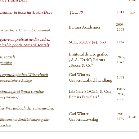
e, de Traian Dorz
nehotar în lirica lui Traian Dorz
Țâra, 79
pdf
2011
2005;
Editura Academiei
2008
ii române. I. Cuvântul; II. Enunțul
gative cu prefixul ne din cadrul
SCL, XXXV (4), 333
1984
inal în poezia română actuală
Institutul de arte grafice
ă actuală
1943;
„A.A. Terek”; Editura
1947
reșelilor
„Socec & Co”
 etymologisches Wörterbuch
Carl Winters
1935
Universitätsbuchhandlung
neu bearbeitete Auflage
1907-
etimologic al limbii române
Librăriile SOCEC & Co.;
1914;
Editura Paralela 45
ine (A-Putea)
2006
hes Wörterbuch der rumänischen
Carl Winter
1905;
html
Universitätsverlag
1975
 Element mit Berücksichtigung aller
prachen