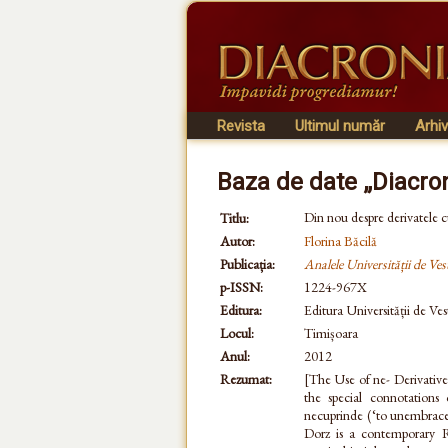
Revista
Ultimul număr
Arhi
Baza de date „Diacro
Din nou despre derivatele cu
Titlu:
Autor:
Florina Băcilă
Publicația:
Analele Universității de Ves
p-ISSN:
1224-967X
Editura:
Editura Universității de Ves
Locul:
Timișoara
Anul:
2012
Rezumat:
[The Use of ne- Derivatives
the special connotations 
necuprinde (‘to unembrace’)
Dorz is a contemporary 