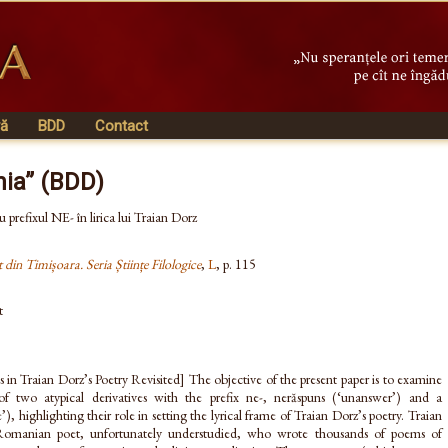
vă
BDD
Contact
nia” (BDD)
 prefixul NE- în lirica lui Traian Dorz
t din Timișoara. Seria Științe Filologice
,
L
, p. 115
t
 in Traian Dorz’s Poetry Revisited] The objective of the present paper is to examine
of two atypical derivatives with the prefix ne-, nerăspuns (‘unanswer’) and a
, highlighting their role in setting the lyrical frame of Traian Dorz’s poetry. Traian
Romanian poet, unfortunately understudied, who wrote thousands of poems of