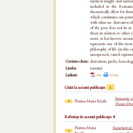
mystical insight and nume
included in the Romania
theoretically allow for the
which constitutes our point 
with other ne- derivatives t
of the poet does not lie in
them in relation to other e
more or less known meaning
represents one of the most 
philosophy of life (in this 
unexpected, varied experien
Cuvinte-cheie:
derivation, prefix, lexicolog
Limba:
română
Linkuri:
pdf
html
Citări la această publicație:
1
Semantic val
Florina-Maria Băcilă
0
Traian Dor
Referințe în această publicație: 8
Florina-Maria
Superlativul 
1