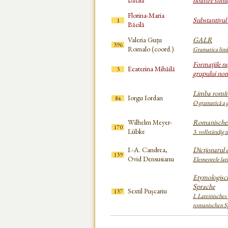
Băcilă
noastre sfint
Florina-Maria
Substantivul 
1
Băcilă
Valeria Guțu
GALR
396
Romalo (coord.)
Gramatica limb
Formațiile ne
Ecaterina Mihăilă
3
grupului nom
Limba romîn
Iorgu Iordan
84
O gramatică a g
Wilhelm Meyer-
Romanisches
170
Lübke
3. vollständig 
I.-A. Candrea,
Dicţionarul 
139
Ovid Densusianu
Elementele lat
Etymologisc
Sprache
Sextil Pușcariu
137
I. Lateinisches
romanischen S