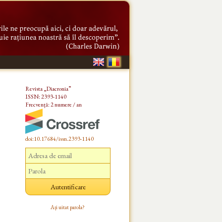
Revista „Diacronia”
ISSN: 2393-1140
Frecvență: 2 numere / an
doi:10.17684/issn.2393-1140
Ați uitat parola?