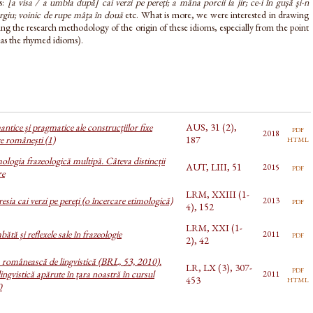
as:
[a visa / a umbla după] cai verzi pe pereţi; a mâna porcii la jir; ce-i în guşă şi-n
urgiu; voinic de rupe mâţa în două
etc. What is more, we were interested in drawing
g the research methodology of the origin of these idioms, especially from the point
 as the rhymed idioms).
ntice şi pragmatice ale construcţiilor fixe
AUS, 31 (2),
pdf
2018
html
e româneşti (1)
187
ologia frazeologică multipă. Câteva distincții
AUT, LIII, 51
pdf
2015
re
LRM, XXIII (1-
sia cai verzi pe pereţi (o încercare etimologică)
pdf
2013
4), 152
LRM, XXI (1-
tă şi reflexele sale în frazeologie
pdf
2011
2), 42
a românească de lingvistică (BRL, 53, 2010).
LR, LX (3), 307-
pdf
ingvistică apărute în țara noastră în cursul
2011
html
453
0