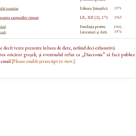
imbii române
Editura Științifică
1975
asupra expresiilor rimate
LR, XII (2), 171
1963
ână
Fundația pentru
1940;
Literatură și Artă
1976
erală
de decît texte prezente în baza de date, nefiind deci exhaustivă.
ea oricăror greșeli, și eventualul refuz ca „Diacronia” să facă publice
e email
[Please enable javascript to view.]
.