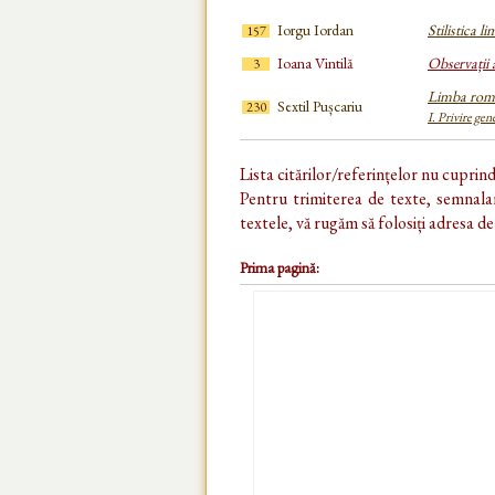
Iorgu Iordan
Stilistica l
157
Ioana Vintilă
Observații 
3
Limba rom
Sextil Pușcariu
230
I. Privire gen
Lista citărilor/referințelor nu cuprin
Pentru trimiterea de texte, semnalar
textele, vă rugăm să folosiți adresa d
Prima pagină: