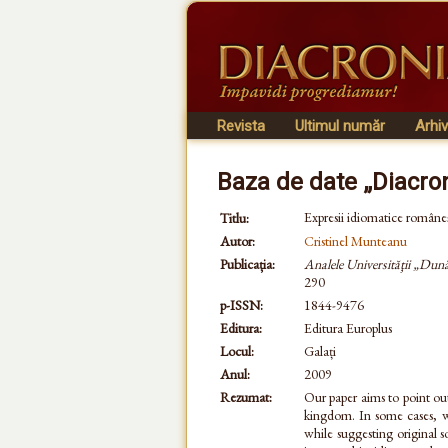
Revista
Ultimul număr
Arhi
Baza de date „Diacro
Expresii idiomatice româneşt
Titlu:
Autor:
Cristinel Munteanu
Publicația:
Analele Universităţii „Dună
290
p-ISSN:
1844-9476
Editura:
Editura Europlus
Locul:
Galați
Anul:
2009
Rezumat:
Our paper aims to point o
kingdom. In some cases, we
while suggesting original 