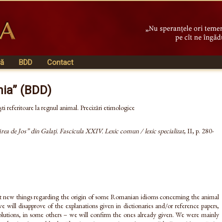
vă
BDD
Contact
nia” (BDD)
i referitoare la regnul animal. Precizări etimologice
rea de Jos” din Galați. Fascicula XXIV. Lexic comun / lexic specializat
, II, p. 280-
ut new things regarding the origin of some Romanian idioms concerning the animal
 will disapprove of the explanations given in dictionaries and/or reference papers,
solutions, in some others – we will confirm the ones already given. We were mainly