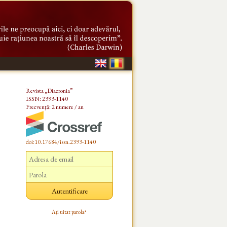
Revista „Diacronia”
ISSN: 2393-1140
Frecvență: 2 numere / an
doi:10.17684/issn.2393-1140
Ați uitat parola?