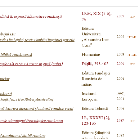
LRM, XIX (5-6),
ditivă în expresii idiomatice românești
pdf
2009
94
Editura
bajul său
Universităţii
html
2009
„Alexandru Ioan
zofie a limbajului, teorie a limbii şi lingvistică generală
Cuza”
 biblică românească
Humanitas
html
2008
egională rară: a-i coace în guşă (cuiva)
Frățilă, 395-402
pdf
2005
Editura Fundaţiei
ntelor
România de
2004
mâine
mânești
Institutul
1997;
European
2001
ivații. [ed. a II-a: Până-n pânzele albe]
ă istorie a literaturii și culturii române vechi
Editura Tehnică
1994
LR, XXXVI (2),
ele etimologiei frazeologice românești
pdf
1987
123-135
Editura Științifică
l autohton al limbii române
1983
și Enciclopedică