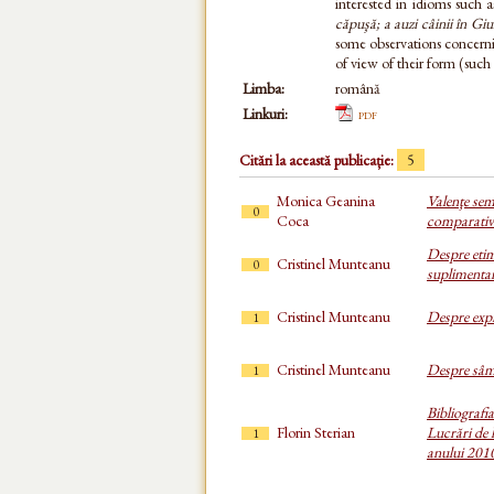
interested in idioms such 
căpuşă; a auzi câinii în Gi
some observations concernin
of view of their form (such
Limba:
română
Linkuri:
pdf
Citări la această publicație:
5
Monica Geanina
Valenţe sema
0
Coca
comparativ
Despre etim
Cristinel Munteanu
0
suplimenta
Cristinel Munteanu
Despre expre
1
Cristinel Munteanu
Despre sâmbă
1
Bibliografi
Florin Sterian
Lucrări de l
1
anului 201