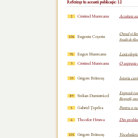
Referințe în această publicație: 12
Cristinel Munteanu
Acuitate au
2
Omul şi lim
Eugeniu Coșeriu
104
Studii de filo
Eugen Munteanu
Lexicologie
95
Cristinel Munteanu
O expresie r
3
Grigore Brâncuș
Istoria cuvi
33
Expresii ro
Stelian Dumistrăcel
89
Biografii, mot
Gabriel Țepelea
Pentru o nou
5
Theodor Hristea
Din problem
6
Grigore Brâncuș
Vocabularu
101