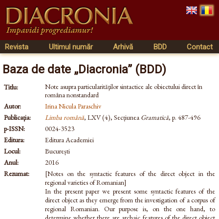
Revista
Ultimul număr
Arhivă
BDD
Contact
Baza de date „Diacronia” (BDD)
Note asupra particularităţilor sintactice ale obiectului direct în
Titlu:
româna nonstandard
Autor:
Irina Nicula Paraschiv
Publicația:
Limba română
, LXV (4), Secțiunea
Gramatică
, p. 487-496
p-ISSN:
0024-3523
Editura:
Editura Academiei
Locul:
București
Anul:
2016
Rezumat:
[Notes on the syntactic features of the direct object in the
regional varieties of Romanian]
In the present paper we present some syntactic features of the
direct object as they emerge from the investigation of a corpus of
regional Romanian. Our purpose is, on the one hand, to
determine whether there are archaic features of the direct object