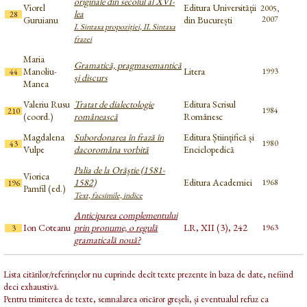
originale din secolul al XVI-
Viorel
Editura Universității
2005,
lea
28
Guruianu
din București
2007
I. Sintaxa propoziției, II. Sintaxa
frazei
Maria
Gramatică, pragmasemantică
Manoliu-
Litera
1993
44
și discurs
Manea
Valeriu Rusu
Tratat de dialectologie
Editura Scrisul
1984
210
(coord.)
românească
Românesc
Magdalena
Subordonarea în frază în
Editura Științifică și
1980
43
Vulpe
dacoromâna vorbită
Enciclopedică
Palia de la Orăştie (1581-
Viorica
1582)
Editura Academiei
1968
196
Pamfil (ed.)
Text, facsimile, indice
Anticiparea complementului
Ion Coteanu
prin pronume, o regulă
LR, XII (3), 242
1963
3
gramaticală nouă?
Lista citărilor/referințelor nu cuprinde decît texte prezente în baza de date, nefiind
deci exhaustivă.
Pentru trimiterea de texte, semnalarea oricăror greșeli, și eventualul refuz ca