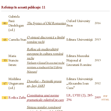
Referințe în această publicație: 11
Gabriela
Pană
Oxford University
The Syntax of Old Romanian
2016
85
Dindelegan
Press
(ed.)
O sintaxă diacronică a limbii
Camelia Stan
Editura Universităţii
2013
65
române vechi
Reflexe ale medievalității
europene în cultura română
Maria
Editura Muzeului
veche
Stanciu
Național al
2013
33
Varlaam şi Ioasaf în cea mai veche
Istrate
Literaturii Române
versiune a traducerii lui Udriște
Năsturel
Mădălina
Editura Universităţii
Dosoftei – Parimiile preste
Ungureanu
„Alexandru Ioan
2012
57
an, Iaşi, 1683
(ed.)
Cuza”
Constituirea unei norme
LR, LVIII (2), 285-
pdf
Rodica Zafiu
2009
6
html
gramaticale: relativul pe care
296
Sintaxa textelor românești