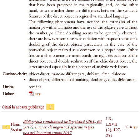
that have been preserved in the regionally, and, on the other
hand, to see whether there are differences between the syntactic
features of the direct object in regional vs. standard language.
The following phenomena have noticed: the extension of the
marker
pe
with inanimates and the use of the relative
care
without
the marker
pe
. Clitic doubling seems to be generally observed:
there are however some cases of variation with respect to the clitic
doubling of the direct object, particularly in the case of the
postverbal object realized as a common or a proper noun. Other
frequent phenomena are mentioned: the right dislocation of the
direct object and double realization of the clitic direct object, the
latter attested especially in the context of analytic verb forms.
Cuvinte-cheie:
obiect direct, marcare diferenţiată, dublare, clitic, dislocare
direct object, differentiated marking, doubling, clitic, dislocation
Limba:
română
Linkuri:
pdf
Citări la această publicație:
1
LR,
Bibliografia românească de lingvistică (BRL, 60,
Florin
LXVII
2017). Lucrări de lingvistică apărute în țara
pdf
2018
0
Sterian
(2), 127-
noastră în cursul anului 2017
254