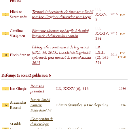
Nevaci
FD,
Nicolae
Teritoriul şi perioada de formare a limbii
XXXV,
pdf
2016
1
Saramandu
române. Originea dialectelor româneşti
5
FD,
Cătălina
Elemente albaneze pe hărţile Atlasului
XXXIV,
pdf
2015
1
Vătășescu
lingvistic al dialectului aromân
254
Bibliografia românească de lingvistică
LR,
(BRL, 56, 2013). Lucrări de lingvistică
LXIII
pdf
Florin Sterian
2014
0
html
apărute în țara noastră în cursul anului
(2), 161-
2013
294
Referințe în această publicație: 6
Româna
Ion Gheție
LR, XXXV (6), 516
1986
1
primitivă
Istoria limbii
Alexandru
române
Editura Științifică și Enciclopedică
1986
160
Rosetti
Ediție definitivă
Compendiu de
Matilda
dialectologie