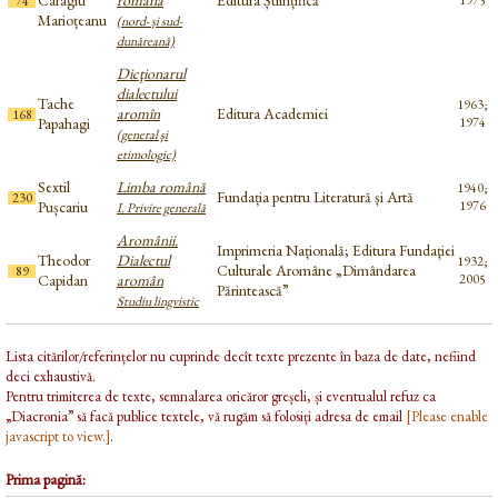
Caragiu
română
Editura Științifică
1975
74
Marioțeanu
(nord- și sud-
dunăreană)
Dicţionarul
dialectului
Tache
1963;
aromîn
Editura Academiei
168
Papahagi
1974
(general şi
etimologic)
Sextil
Limba română
1940;
Fundația pentru Literatură și Artă
230
Pușcariu
1976
I. Privire generală
Aromânii.
Imprimeria Națională; Editura Fundaţiei
Theodor
Dialectul
1932;
Culturale Aromâne „Dimândarea
89
Capidan
aromân
2005
Părintească”
Studiu lingvistic
Lista citărilor/referințelor nu cuprinde decît texte prezente în baza de date, nefiind
deci exhaustivă.
Pentru trimiterea de texte, semnalarea oricăror greșeli, și eventualul refuz ca
„Diacronia” să facă publice textele, vă rugăm să folosiți adresa de email
[Please enable
javascript to view.]
.
Prima pagină: