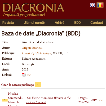
Revista
Ultimul număr
Arhivă
BDD
Contact
Baza de date „Diacronia” (BDD)
Aromâna – dialect arhaic
Titlu:
Autor:
Grigore Brâncuș
Publicația:
Fonetică și dialectologie
, XXXII, p. 5
Editura:
Editura Academiei
Locul:
București
Anul:
2013
Linkuri:
pdf
Citări la această publicație:
4
Nicolae
Saramandu,
The First Aromanian Writers in the
Dragoș,
pdf
2019
1
Manuela
Balkan Context
252-265