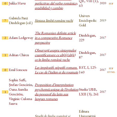
QR, VIII (1),
Jukka Havu
perfectivas del verbo románico,
pdf
2020
0
63
estabilidad y cambio
Univers
Gabriela Pană
Sintaxa limbii române vechi
Enciclopedic
2019
7
Dindelegan (ed.)
Gold
The Romanian definite article
Dindelegan,
Adam Ledgeway
in a comparative Romance
2017
2
229
perspective
Observații asupra sintagmelor
Dindelegan,
Adrian Chircu
cuantificatoare ce alt(ă)/alt(ă)
2017
1
87
ce în limba română veche
Les impératifs négatifs romans.
RST, I, 125-
pdf
Emil Ionescu
2017
0
html
Le cas de l’italien et du roumain
140
Sophie Saffi,
Ștefan Gencărău,
Proposition d’interprétation
Oana Aurelia
psychomécanique de l’évolution
Studia UBB,
2017
1
Gencărău,
du possessif du latin aux
LXII (3), 261
Virginie Culoma
langues romanes
Sauva
Editura
Studii de limba română și
Universității