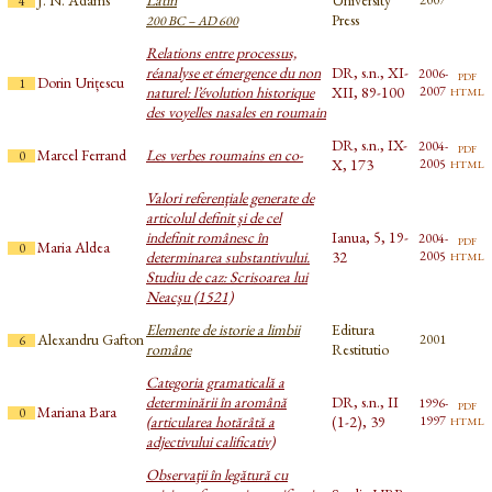
4
Press
200 BC – AD 600
Relations entre processus,
réanalyse et émergence du non
DR, s.n., XI-
2006-
pdf
Dorin Urițescu
1
html
naturel: l’évolution historique
XII, 89-100
2007
des voyelles nasales en roumain
DR, s.n., IX-
2004-
pdf
Marcel Ferrand
Les verbes roumains en co-
0
html
X, 173
2005
Valori referenţiale generate de
articolul definit şi de cel
indefinit românesc în
Ianua, 5, 19-
2004-
pdf
Maria Aldea
0
html
determinarea substantivului.
32
2005
Studiu de caz: Scrisoarea lui
Neacşu (1521)
Elemente de istorie a limbii
Editura
Alexandru Gafton
2001
6
române
Restitutio
Categoria gramaticală a
determinării în aromână
DR, s.n., II
1996-
pdf
Mariana Bara
0
html
(articularea hotărâtă a
(1-2), 39
1997
adjectivului calificativ)
Observaţii în legătură cu