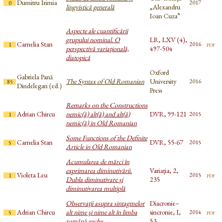
Dumitru Irimia
2017
0
lingvistică generală
„Alexandru
Ioan Cuza”
Aspecte ale cuantificării
grupului nominal. O
LR, LXV (4),
Camelia Stan
pdf
2016
1
perspectivă variaţională,
497-504
diatopică
Oxford
Gabriela Pană
The Syntax of Old Romanian
University
2016
85
Dindelegan (ed.)
Press
Remarks on the Constructions
Adrian Chircu
nemic(ă) alt(ă) and alt(ă)
DVR, 99-121
2015
1
nemic(ă) in Old Romanian
Some Functions of the Definite
Camelia Stan
DVR, 55-67
2015
5
Article in Old Romanian
Acumularea de mărci în
exprimarea diminutivării.
Variația, 2,
Violeta Leu
pdf
2015
1
Dubla diminutivare și
235
diminutivarea multiplă
Observaţii asupra sintagmelor
Diacronie–
Adrian Chircu
alt nime şi nime alt în limba
sincronie, I,
pdf
2014
5
română veche
53