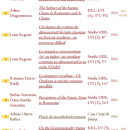
The Subject of the Supine
Adina
RRL, LVI
pdf
Clause in Romanian and A-
2011
6
html
Dragomirescu
(4), 371-392
Chains
L’évolution du système du
démonstratif du latin classique
Studia UBB,
Louis Begioni
2011
1
au français moderne : un
LVI (2), 87
processus déflexif
La séquence consonantique
/st/ en italien : un signifiant
Studia UBB,
Louis Begioni
2011
1
commun au démonstratif et au
LVI (3), 93
verbe STARE
La séquence vocalique –UI.
Romana Timoc-
Studia UBB,
Quelques iconicités romanes
2011
1
Bardy
LVI (3), 147
parallèles
Ștefan Gencărău,
Perceptions of the Future Tense
Studia UBB,
Oana-Aurelia
2011
0
in Romanian
LVI (2), 243
Gencărău
Adrian Chircu-
Casa Cărții de
Précis de morphologie romane
2011
1
Buftea
Știință
On the Grammaticality Status
RRL, LV (3),
pdf