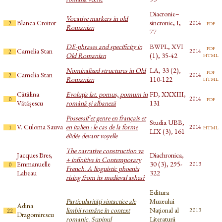
Diacronie–
Vocative markers in old
Blanca Croitor
sincronie, I,
pdf
2014
2
Romanian
77
DE-phrases and specificity in
BWPL, XVI
pdf
Camelia Stan
2014
2
html
Old Romanian
(1), 35-42
Nominalized structures in Old
LA, 33 (2),
pdf
Camelia Stan
2014
2
html
Romanian
110-122
Cătălina
Evoluţia lat. pomus, pomum în
FD, XXXIII,
pdf
2014
0
Vătășescu
română şi albaneză
131
Possessif et genre en français et
Studia UBB,
V. Culoma Sauva
en italien : le cas de la forme
html
2014
1
LIX (3), 161
élidée devant voyelle
The narrative construction va
Jacques Bres,
Diachronica,
+ infinitive in Contemporary
Emmanuelle
30 (3), 295-
2013
0
French. A linguistic phoenix
Labeau
322
rising from its medieval ashes?
Editura
Particularități sintactice ale
Muzeului
Adina
limbii române în context
Național al
2013
22
Dragomirescu
romanic. Supinul
Literaturii