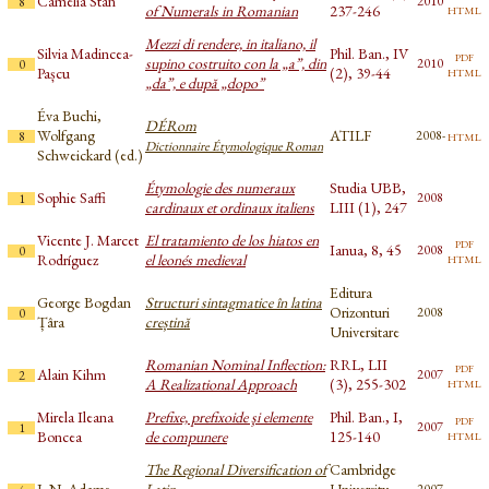
Camelia Stan
2010
8
html
of Numerals in Romanian
237-246
Mezzi di rendere, in italiano, il
Silvia Madincea-
Phil. Ban., IV
pdf
supino costruito con la „a”, din
2010
0
html
Pașcu
(2), 39-44
„da”, e după „dopo”
Éva Buchi,
DÉRom
Wolfgang
ATILF
html
2008-
8
Dictionnaire Étymologique Roman
Schweickard (ed.)
Étymologie des numeraux
Studia UBB,
Sophie Saffi
2008
1
cardinaux et ordinaux italiens
LIII (1), 247
Vicente J. Marcet
El tratamiento de los hiatos en
pdf
Ianua, 8, 45
2008
0
html
Rodríguez
el leonés medieval
Editura
George Bogdan
Structuri sintagmatice în latina
Orizonturi
2008
0
Țâra
creștină
Universitare
Romanian Nominal Inflection:
RRL, LII
pdf
Alain Kihm
2007
2
html
A Realizational Approach
(3), 255-302
Mirela Ileana
Prefixe, prefixoide şi elemente
Phil. Ban., I,
pdf
2007
1
html
Boncea
de compunere
125-140
The Regional Diversification of
Cambridge
J. N. Adams
Latin
University
2007