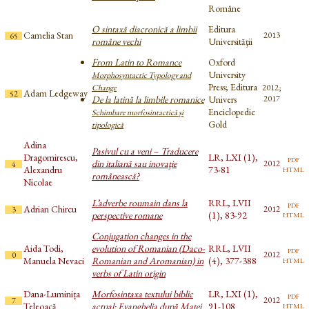
Române
O sintaxă diacronică a limbii
Editura
Camelia Stan
2013
65
române vechi
Universităţii
From Latin to Romance
Oxford
University
Morphosyntactic Typology and
Press; Editura
Change
2012;
Adam Ledgeway
52
De la latină la limbile romanice
Univers
2017
Enciclopedic
Schimbare morfosintactică și
Gold
tipologică
Adina
Pasivul cu a veni – Traducere
Dragomirescu,
LR, LXI (1),
pdf
din italiană sau inovaţie
2012
4
html
Alexandru
73-81
românească?
Nicolae
L’adverbe roumain dans la
RRL, LVII
pdf
Adrian Chircu
2012
3
html
perspective romane
(1), 83-92
Conjugation changes in the
Aida Todi,
evolution of Romanian (Daco-
RRL, LVII
pdf
2012
0
html
Manuela Nevaci
Romanian and Aromanian) in
(4), 377-388
verbs of Latin origin
Dana-Luminița
Morfosintaxa textului biblic
LR, LXI (1),
pdf
2012
7
html
Teleoacă
actual: Evanghelia după Matei
91-108