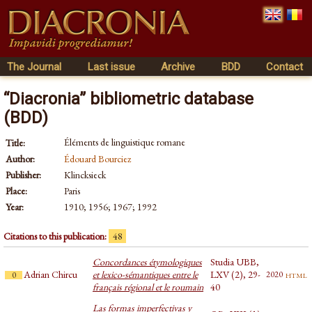
The Journal
Last issue
Archive
BDD
Contact
“Diacronia” bibliometric database
(BDD)
Éléments de linguistique romane
Title:
Author:
Édouard Bourciez
Publisher:
Klincksieck
Place:
Paris
Year:
1910; 1956; 1967; 1992
Citations to this publication:
48
Concordances étymologiques
Studia UBB,
Adrian Chircu
et lexico-sémantiques entre le
LXV (2), 29-
html
2020
0
français régional et le roumain
40
Las formas imperfectivas y