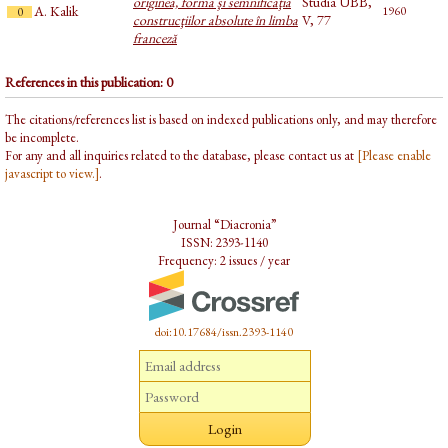
originea, forma şi semnificaţia
Studia UBB,
A. Kalik
1960
0
construcţiilor absolute în limba
V, 77
franceză
References in this publication: 0
The citations/references list is based on indexed publications only, and may therefore
be incomplete.
For any and all inquiries related to the database, please contact us at
[Please enable
javascript to view.]
.
Journal “Diacronia”
ISSN: 2393-1140
Frequency: 2 issues / year
doi:10.17684/issn.2393-1140