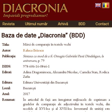
Revista
Ultimul număr
Arhivă
BDD
Contact
Baza de date „Diacronia” (BDD)
Mărci de comparație în textele vechi
Titlu:
Autor:
Raluca Brăescu
Publicația:
Sintaxa ca mod de a fi. Omagiu Gabrielei Pană Dindelegan, la
aniversare
, p. 79
ISBN:
978-606-16-0846-1
Editori:
Adina Dragomirescu, Alexandru Nicolae, Camelia Stan, Rodica
Zafiu
Editura:
Editura Universității din București
Locul:
București
Anul:
2017
Rezumat:
În articolul de față am înregistrat mijloacele de exprimare a
gradelor de comparație ale adjectivului în textele vechi, din
secolele al XVI-lea și al XVII-lea. Inventarul de unități este