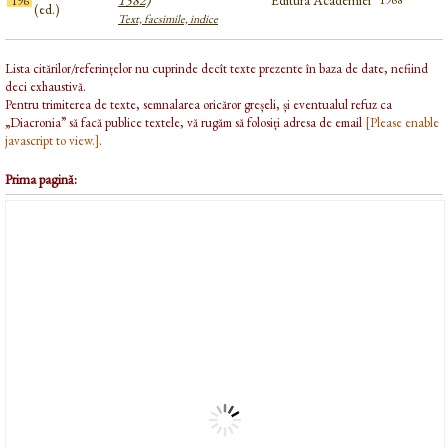
1582)
Editura Academiei
1968
196
(ed.)
Text, facsimile, indice
Lista citărilor/referințelor nu cuprinde decît texte prezente în baza de date, nefiind
deci exhaustivă.
Pentru trimiterea de texte, semnalarea oricăror greșeli, și eventualul refuz ca
„Diacronia” să facă publice textele, vă rugăm să folosiți adresa de email
[Please enable
javascript to view.]
.
Prima pagină: