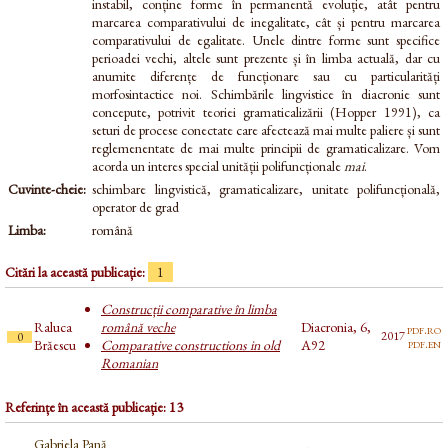
instabil, conține forme în permanentă evoluție, atât pentru
marcarea comparativului de inegalitate, cât și pentru marcarea
comparativului de egalitate. Unele dintre forme sunt specifice
perioadei vechi, altele sunt prezente și în limba actuală, dar cu
anumite diferențe de funcționare sau cu particularități
morfosintactice noi. Schimbările lingvistice în diacronie sunt
concepute, potrivit teoriei gramaticalizării (Hopper 1991), ca
seturi de procese conectate care afectează mai multe paliere și sunt
reglemenentate de mai multe principii de gramaticalizare. Vom
acorda un interes special unității polifuncționale
mai
.
Cuvinte-cheie:
schimbare lingvistică, gramaticalizare, unitate polifuncțională,
operator de grad
Limba:
română
Citări la această publicație:
1
Construcții comparative în limba
Raluca
română veche
Diacronia, 6,
pdf.ro
2017
0
pdf.en
Brăescu
Comparative constructions in old
A92
Romanian
Referințe în această publicație: 13
Gabriela Pană