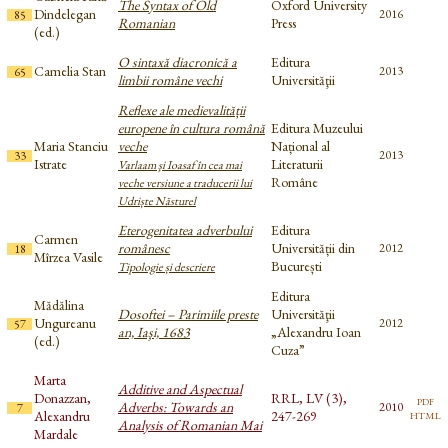
The Syntax of Old
Oxford University
Dindelegan
2016
85
Romanian
Press
(ed.)
O sintaxă diacronică a
Editura
Camelia Stan
2013
65
limbii române vechi
Universităţii
Reflexe ale medievalității
europene în cultura română
Editura Muzeului
Maria Stanciu
veche
Național al
2013
33
Istrate
Literaturii
Varlaam şi Ioasaf în cea mai
Române
veche versiune a traducerii lui
Udriște Năsturel
Eterogenitatea adverbului
Editura
Carmen
românesc
Universității din
2012
18
Mîrzea Vasile
București
Tipologie și descriere
Editura
Mădălina
Dosoftei – Parimiile preste
Universităţii
Ungureanu
2012
57
an, Iaşi, 1683
„Alexandru Ioan
(ed.)
Cuza”
Marta
Additive and Aspectual
Donazzan,
RRL, LV (3),
pdf
Adverbs: Towards an
2010
7
html
Alexandru
247-269
Analysis of Romanian Mai
Mardale