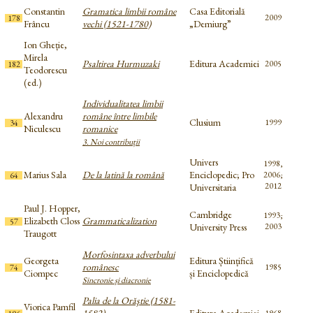
Constantin
Gramatica limbii române
Casa Editorială
2009
178
Frâncu
vechi (1521-1780)
„Demiurg”
Ion Gheție,
Mirela
Psaltirea Hurmuzaki
Editura Academiei
2005
182
Teodorescu
(ed.)
Individualitatea limbii
Alexandru
române între limbile
Clusium
1999
34
Niculescu
romanice
3. Noi contribuții
Univers
1998,
Marius Sala
De la latină la română
Enciclopedic; Pro
2006;
64
2012
Universitaria
Paul J. Hopper,
Cambridge
1993;
Elizabeth Closs
Grammaticalization
57
University Press
2003
Traugott
Morfosintaxa adverbului
Georgeta
Editura Științifică
românesc
1985
74
Ciompec
și Enciclopedică
Sincronie și diacronie
Palia de la Orăştie (1581-
Viorica Pamfil