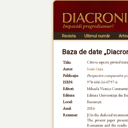
Revista
Ultimul număr
Arhi
Baza de date „Diacro
Câteva aspecte privind trat
Titlu:
Autor:
Sorin Guia
Publicația:
Perspective comparative și
ISBN:
978-606-16-0797-6
Editori:
Mihaela Viorica Constanti
Editura:
Editura Universității din Bu
Locul:
București
Anul:
2016
Rezumat:
[On the dialectal treatmen
The present paper presents
Romanian and the results o