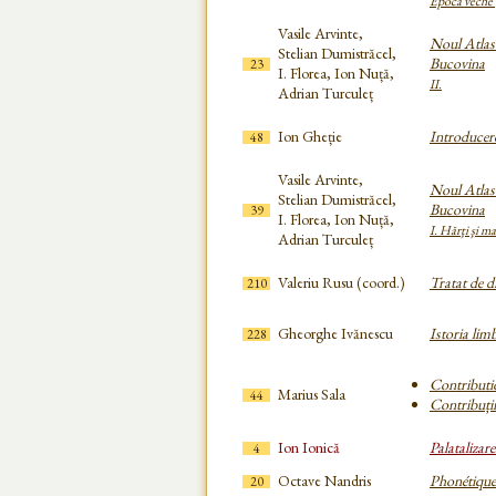
Epoca veche
Vasile Arvinte,
Noul Atlas 
Stelian Dumistrăcel,
Bucovina
23
I. Florea, Ion Nuță,
II.
Adrian Turculeț
Ion Gheție
Introducere
48
Vasile Arvinte,
Noul Atlas 
Stelian Dumistrăcel,
Bucovina
39
I. Florea, Ion Nuță,
I. Hărţi şi ma
Adrian Turculeț
Valeriu Rusu (coord.)
Tratat de d
210
Gheorghe Ivănescu
Istoria lim
228
Contributi
Marius Sala
44
Contribuții
Ion Ionică
Palatalizare
4
Octave Nandris
Phonétique
20