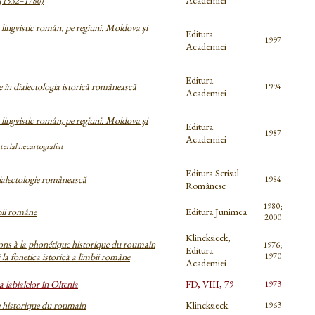
Academiei
 (1532–1780)
lingvistic român, pe regiuni. Moldova şi
Editura
1997
Academiei
Editura
 în dialectologia istorică românească
1994
Academiei
lingvistic român, pe regiuni. Moldova şi
Editura
1987
Academiei
terial necartografiat
Editura Scrisul
ialectologie românească
1984
Românesc
1980;
bii române
Editura Junimea
2000
Klincksieck;
ons à la phonétique historique du roumain
1976;
Editura
 la fonetica istorică a limbii române
1970
Academiei
a labialelor în Oltenia
FD, VIII, 79
1973
 historique du roumain
Klincksieck
1963