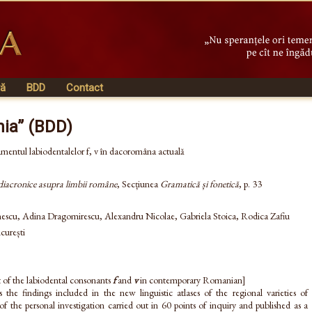
vă
BDD
Contact
nia” (BDD)
amentul labiodentalelor f, v în dacoromâna actuală
 diacronice asupra limbii române
, Secțiunea
Gramatică și fonetică
, p. 33
nescu, Adina Dragomirescu, Alexandru Nicolae, Gabriela Stoica, Rodica Zafiu
curești
t of the labiodental consonants
f
and
v
in contemporary Romanian]
 the findings included in the new linguistic atlases of the regional varieties of
f the personal investigation carried out in 60 points of inquiry and published as a