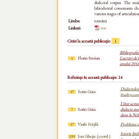
dialectal corpus. The ma
labiodental consonants cha
various stages of articulat
Limba:
română
Linkuri:
pdf
Citări la această publicație:
1
Bibliografi
Florin Sterian
Lucrări de l
1
anului 201
Referințe în această publicație: 14
Dialectolo
Sorin Guia
17
Studii și cor
L’état actue
Sorin Guia
dialecte mo
7
dans le NA
Vasile Frățilă
Probleme d
17
Istoria lim
Ion Gheție (coord.)
199