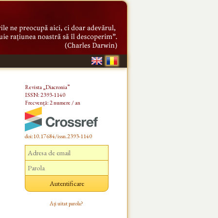
Revista „Diacronia”
ISSN: 2393-1140
Frecvență: 2 numere / an
doi:10.17684/issn.2393-1140
Ați uitat parola?