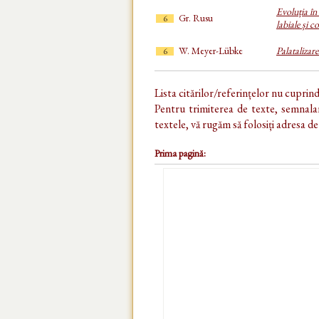
Evoluția în
Gr. Rusu
6
labiale și c
W. Meyer-Lübke
Palatalizare
6
Lista citărilor/referințelor nu cuprin
Pentru trimiterea de texte, semnalar
textele, vă rugăm să folosiți adresa d
Prima pagină: