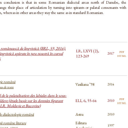
in conclusion is that in some Romanian dialectal areas north of Danube, the
nge their place of articulation by turning into spirants or palatal consonants with
ion, whereas in other areas they stay the same as in standard Romanian.
a românească de lingvistică (BRL, 59, 2016).
LR, LXVI (2),
pdf
ingvistică apărute în țara noastră în cursul
2017
html
123-269
6
gie română
Vasiliana ’98
2014
pus de texte
l de la palatalisation des labiales dans le sous-
pdf
ldave (étude basée sur les données figurant
ELI, 6, 55-64
2010
html
LR. Moldavie et Bucovine)
e dialectologie română
Astra
2010
bii române literare
Editura
1997