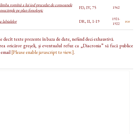
 limba romînă a lui iod precedat de consoanele
FD, IV, 75
1962
onsecințele pe plan fonologic
1921-
a labialelor
DR, II, 1-19
pdf
1922
de decît texte prezente în baza de date, nefiind deci exhaustivă.
ea oricăror greșeli, și eventualul refuz ca „Diacronia” să facă publice
e email
[Please enable javascript to view.]
.