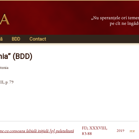
vă
BDD
Contact
nia” (BDD)
ltenia
II, p. 79
FD, XXXVIII,
 cu consoana labială iniţială [p] palatalizată
pdf
2019
83-88