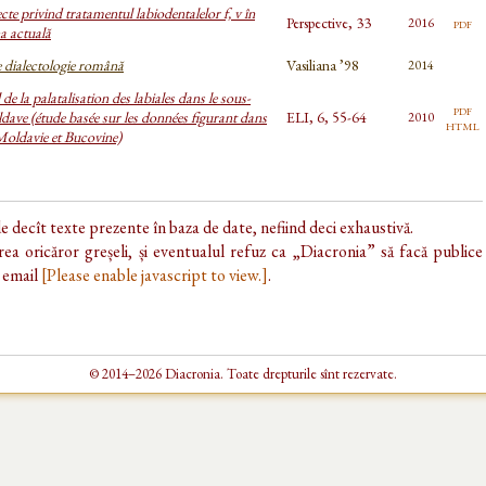
te privind tratamentul labiodentalelor f, v în
Perspective, 33
pdf
2016
 actuală
 dialectologie română
Vasiliana ’98
2014
l de la palatalisation des labiales dans le sous-
pdf
ldave (étude basée sur les données figurant dans
ELI, 6, 55-64
2010
html
oldavie et Bucovine)
de decît texte prezente în baza de date, nefiind deci exhaustivă.
ea oricăror greșeli, și eventualul refuz ca „Diacronia” să facă publice
e email
[Please enable javascript to view.]
.
© 2014–2026 Diacronia. Toate drepturile sînt rezervate.