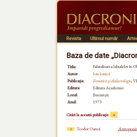
Revista
Ultimul număr
Arhi
Baza de date „Diacro
Palatalizarea labialelor în O
Titlu:
Autor:
Ion Ionică
Publicația:
Fonetică și dialectologie
, VI
Editura:
Editura Academiei
Locul:
București
Anul:
1973
Citări la această publicație:
4
Teodor Oancă
Antroponime
1