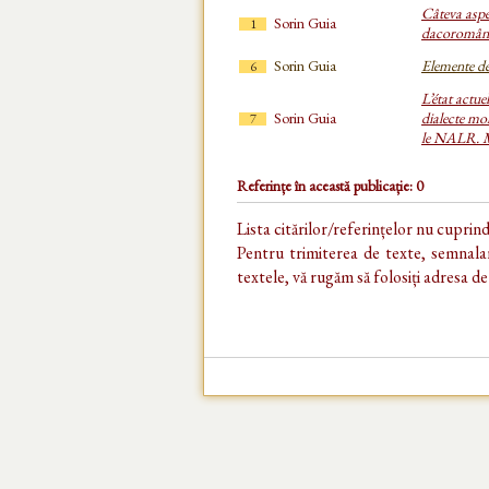
Câteva aspec
Sorin Guia
1
dacoromâna
Sorin Guia
Elemente de
6
L’état actue
Sorin Guia
dialecte mo
7
le NALR. M
Referințe în această publicație: 0
Lista citărilor/referințelor nu cuprin
Pentru trimiterea de texte, semnalar
textele, vă rugăm să folosiți adresa d