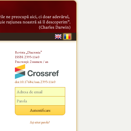
Revista „Diacronia”
ISSN: 2393-1140
Frecvență: 2 numere / an
doi:10.17684/issn.2393-1140
Ați uitat parola?