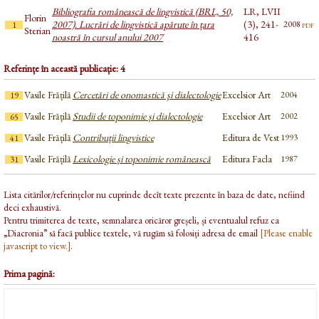
Bibliografia românească de lingvistică (BRL, 50,
LR, LVII
Florin
2007). Lucrări de lingvistică apărute în țara
(3), 241-
pdf
2008
1
Sterian
noastră în cursul anului 2007
416
Referințe în această publicație: 4
Vasile Frățilă
Cercetări de onomastică şi dialectologie
Excelsior Art
2004
19
Vasile Frățilă
Studii de toponimie și dialectologie
Excelsior Art
2002
65
Vasile Frățilă
Contribuții lingvistice
Editura de Vest
1993
41
Vasile Frățilă
Lexicologie și toponimie românească
Editura Facla
1987
31
Lista citărilor/referințelor nu cuprinde decît texte prezente în baza de date, nefiind
deci exhaustivă.
Pentru trimiterea de texte, semnalarea oricăror greșeli, și eventualul refuz ca
„Diacronia” să facă publice textele, vă rugăm să folosiți adresa de email
[Please enable
javascript to view.]
.
Prima pagină: