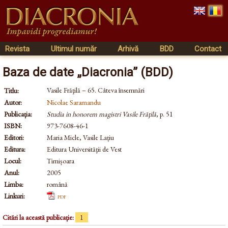
Revista
Ultimul număr
Arhivă
BDD
Contact
Baza de date „Diacronia” (BDD)
Vasile Frăţilă – 65. Câteva însemnări
Titlu:
Autor:
Nicolae Saramandu
Publicația:
Studia in honorem magistri Vasile Frăţilă
, p. 51
ISBN:
973-7608-46-1
Editori:
Maria Micle, Vasile Lațiu
Editura:
Editura Universităţii de Vest
Locul:
Timișoara
Anul:
2005
Limba:
română
Linkuri:
pdf
Citări la această publicație:
1