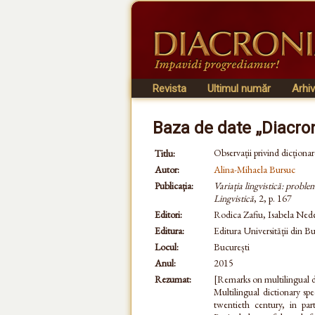
Revista
Ultimul număr
Arhi
Baza de date „Diacro
Observații privind dicționar
Titlu:
Autor:
Alina-Mihaela Bursuc
Publicația:
Variația lingvistică: probl
Lingvistică
, 2, p. 167
Editori:
Rodica Zafiu, Isabela Ned
Editura:
Editura Universității din Bu
Locul:
București
Anul:
2015
Rezumat:
[Remarks on multilingual di
Multilingual dictionary sp
twentieth century, in part