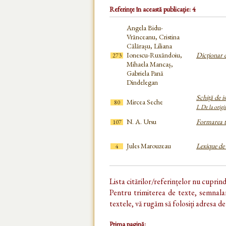
Referințe în această publicație: 4
Angela Bidu-
Vrănceanu, Cristina
Călărașu, Liliana
Ionescu-Ruxăndoiu,
Dicționar de
273
Mihaela Mancaș,
Gabriela Pană
Dindelegan
Schiță de i
Mircea Seche
80
I. De la orig
N. A. Ursu
Formarea te
107
Jules Marouzeau
Lexique de 
4
Lista citărilor/referințelor nu cuprin
Pentru trimiterea de texte, semnalar
textele, vă rugăm să folosiți adresa d
Prima pagină: