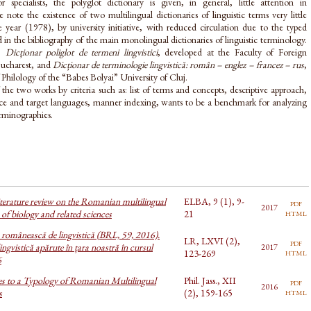
or specialists, the polyglot dictionary is given, in general, little attention in
e note the existence of two multilingual dictionaries of linguistic terms very little
year (1978), by university initiative, with reduced circulation due to the typed
in the bibliography of the main monolingual dictionaries of linguistic terminology.
o:
Dicționar poliglot de termeni lingvistici
, developed at the Faculty of Foreign
Bucharest, and
Dicționar de terminologie lingvistică: român – englez – francez – rus
,
 Philology of the “Babes Bolyai” University of Cluj.
he two works by criteria such as: list of terms and concepts, descriptive approach,
rce and target languages, manner indexing, wants to be a benchmark for analyzing
erminographies.
iterature review on the Romanian multilingual
ELBA, 9 (1), 9-
pdf
2017
html
 of biology and related sciences
21
a românească de lingvistică (BRL, 59, 2016).
LR, LXVI (2),
pdf
ingvistică apărute în țara noastră în cursul
2017
html
123-269
6
es to a Typology of Romanian Multilingual
Phil. Jass., XII
pdf
2016
html
s
(2), 159-165