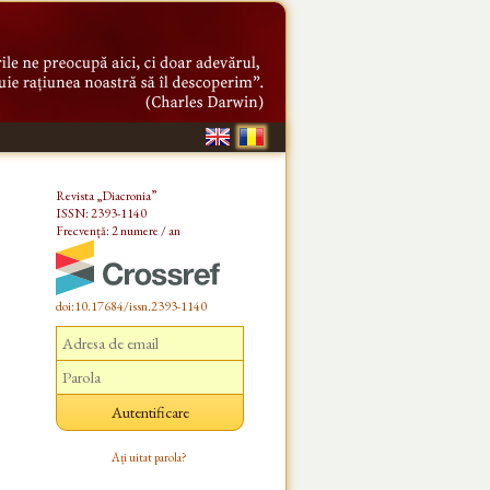
Revista „Diacronia”
ISSN: 2393-1140
Frecvență: 2 numere / an
doi:10.17684/issn.2393-1140
Ați uitat parola?