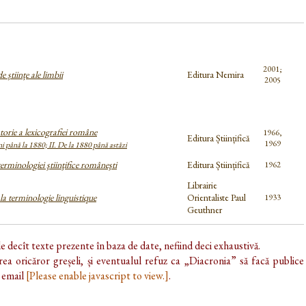
2001;
 științe ale limbii
Editura Nemira
2005
storie a lexicografiei române
1966,
Editura Științifică
1969
ini până la 1880; II. De la 1880 până astăzi
rminologiei ştiinţifice româneşti
Editura Științifică
1962
Librairie
la terminologie linguistique
Orientaliste Paul
1933
Geuthner
de decît texte prezente în baza de date, nefiind deci exhaustivă.
ea oricăror greșeli, și eventualul refuz ca „Diacronia” să facă publice
e email
[Please enable javascript to view.]
.