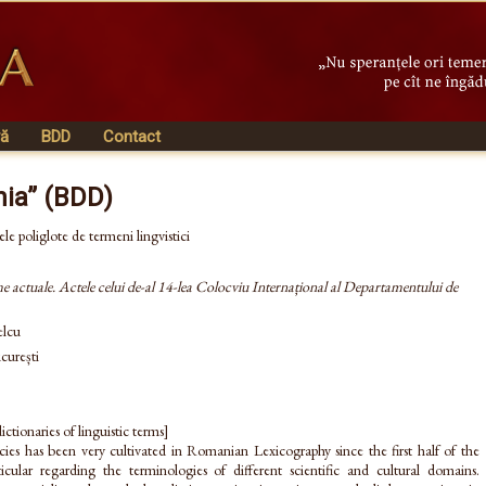
vă
BDD
Contact
nia” (BDD)
ele poliglote de termeni lingvistici
eme actuale. Actele celui de-al 14-lea Colocviu Internațional al Departamentului de
elcu
curești
ctionaries of linguistic terms]
ecies has been very cultivated in Romanian Lexicography since the first half of the
icular regarding the terminologies of different scientific and cultural domains.