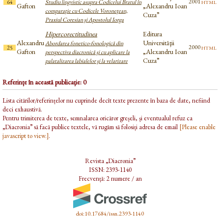
html
2001
64
Studiu lingvistic asupra Codicelui Bratul în
Gafton
„Alexandru Ioan
comparaţie cu Codicele Voroneţean,
Cuza”
Praxiul Coresian şi Apostolul Iorga
Hipercorectitudinea
Editura
Alexandru
Universităţii
Abordarea fonetico-fonologică din
html
2000
25
Gafton
„Alexandru Ioan
perspectiva diacronică şi cu aplicare la
Cuza”
palatalizarea labialelor şi la velarizare
Referințe în această publicație: 0
Lista citărilor/referințelor nu cuprinde decît texte prezente în baza de date, nefiind
deci exhaustivă.
Pentru trimiterea de texte, semnalarea oricăror greșeli, și eventualul refuz ca
„Diacronia” să facă publice textele, vă rugăm să folosiți adresa de email
[Please enable
javascript to view.]
.
Revista „Diacronia”
ISSN: 2393-1140
Frecvență: 2 numere / an
doi:10.17684/issn.2393-1140