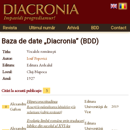
Revista
Ultimul număr
Arhivă
BDD
Contact
Baza de date „Diacronia” (BDD)
Vocalele româneşti
Titlu:
Autor:
Iosif Popovici
Editura:
Editura Ardealul
Locul:
Cluj-Napoca
Anul:
1927
Citări la această publicație:
3
Hipercorectitudinea
Editura
Alexandru
Universităţii de
2019
0
Reacţii la palatalizarea labialelor şi la
Gafton
Vest
velarizare (ediţie revăzută)
Evoluţia limbii române prin traduceri
Editura
biblice din secolul al XVI-lea
Alexandru
Universităţii