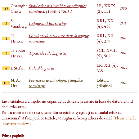
Gheorghe
Stilul celor mai vechi texte științifice
LR, XXIX
1980
13
Chivu
românești (1640–1780). I
(2), 111
S.
RRL, XX
Calque and Borrowing
1975
2
Vaimberg
(4), 435
Th.
Le calque de structure dans la langue
RRL, XII
1967
1
Hristea
roumaine
(4), 279
Theodor
SCL, XVIII
Tipuri de calc lingvistic
1967
3
Hristea
(5), 507
LR, XII (4),
I. Ștefan
Calcul lingvistic
1963
4
335
N. A.
Formarea terminologiei ştiinţifice
Editura
1962
107
Ursu
româneşti
Științifică
Lista citărilor/referințelor nu cuprinde decît texte prezente în baza de date, nefiind
deci exhaustivă.
Pentru trimiterea de texte, semnalarea oricăror greșeli, și eventualul refuz ca
„Diacronia” să facă publice textele, vă rugăm să folosiți adresa de email
[Please enable
javascript to view.]
.
Prima pagină: