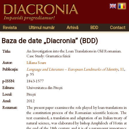
Revista
Ultimul număr
Arhivă
BDD
Contact
Baza de date „Diacronia” (BDD)
An Investigation into the Loan Translations in Old Romanian.
Titlu:
Case Study: Gramatica fizicii
Autor:
Liliana Soare
Publicația:
Language and Literature – European Landmarks of Identity
,
11
,
p. 95
p-ISSN:
1843-1577
Editura:
Universitatea din Pitești
Locul:
Pitești
Anul:
2012
Rezumat:
The present paper examines the role played by loan-translations in
the constitution process of the Romanian scientific lexicon. The
text examined, a translation and adaptation of an Italian treaty of
natural science, was elaborated by bishop Amphiloch of Hotin at
the end of the 18th century and it is of a paramount importance