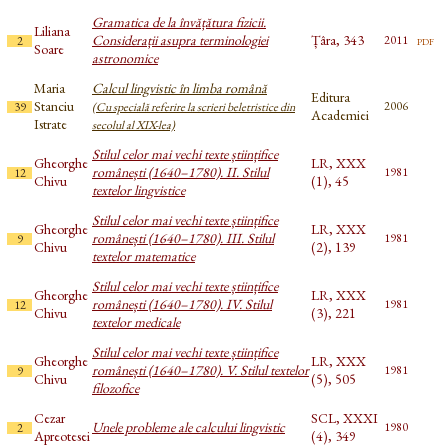
Gramatica de la învățătura fizicii.
Liliana
Considerații asupra terminologiei
Țâra, 343
pdf
2011
2
Soare
astronomice
Maria
Calcul lingvistic în limba română
Editura
Stanciu
2006
39
(Cu specială referire la scrieri beletristice din
Academiei
Istrate
secolul al XIX-lea)
Stilul celor mai vechi texte științifice
Gheorghe
LR, XXX
românești (1640–1780). II. Stilul
1981
12
Chivu
(1), 45
textelor lingvistice
Stilul celor mai vechi texte științifice
Gheorghe
LR, XXX
românești (1640–1780). III. Stilul
1981
9
Chivu
(2), 139
textelor matematice
Stilul celor mai vechi texte științifice
Gheorghe
LR, XXX
românești (1640–1780). IV. Stilul
1981
12
Chivu
(3), 221
textelor medicale
Stilul celor mai vechi texte științifice
Gheorghe
LR, XXX
românești (1640–1780). V. Stilul textelor
1981
9
Chivu
(5), 505
filozofice
Cezar
SCL, XXXI
Unele probleme ale calcului lingvistic
1980
2
Apreotesei
(4), 349