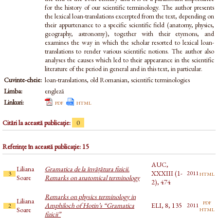
for the history of our scientific terminology. The author presents
the lexical loan-translations excerpted from the text, depending on
their appurtenance to a specific scientific field (anatomy, physics,
geography, astronomy), together with their etymons, and
examines the way in which the scholar resorted to lexical loan-
translations to render various scientific notions. The author also
analyses the causes which led to their appearance in the scientific
literature of the period in general and in this text, in particular.
Cuvinte-cheie:
loan-translations, old Romanian, scientific terminologies
Limba:
engleză
Linkuri:
pdf
html
Citări la această publicație:
0
Referințe în această publicație: 15
AUC,
Liliana
Gramatica de la învățătura fizicii.
XXXIII (1-
html
2011
3
Soare
Remarks on anatomical terminology
2), 474
Remarks on physics terminology in
Liliana
pdf
Amphiloch of Hotin’s “Gramatica
ELI, 8, 135
2011
2
html
Soare
fizicii”