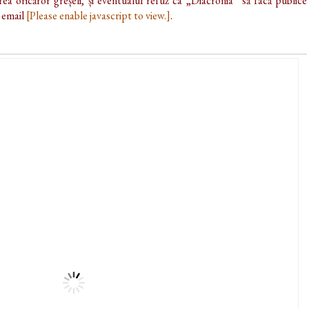
ea oricăror greșeli, și eventualul refuz ca „Diacronia” să facă publice
e email
[Please enable javascript to view.]
.