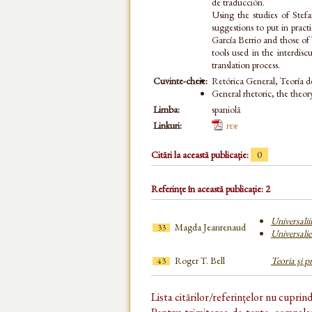
de traducción.
Using the studies of Stef
suggestions to put in pract
García Berrio and those of
tools used in the interdisc
translation process.
Cuvinte-cheie:
Retórica General, Teoría d
General rhetoric, the theor
Limba:
spaniolă
Linkuri:
pdf
Citări la această publicație:
0
Referințe în această publicație: 2
Universaliil
Magda Jeanrenaud
33
Universali
Roger T. Bell
Teoria şi p
43
Lista citărilor/referințelor nu cuprin