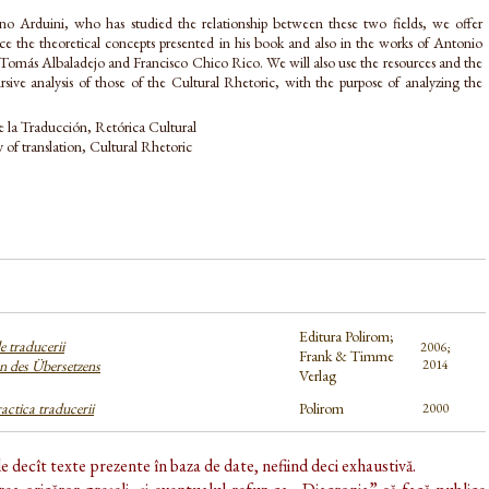
ano Arduini, who has studied the relationship between these two fields, we offer
ice the theoretical concepts presented in his book and also in the works of Antonio
 Tomás Albaladejo and Francisco Chico Rico. We will also use the resources and the
ursive analysis of those of the Cultural Rhetoric, with the purpose of analyzing the
e la Traducción, Retórica Cultural
y of translation, Cultural Rhetoric
Editura Polirom;
e traducerii
2006;
Frank & Timme
en des Übersetzens
2014
Verlag
ractica traducerii
Polirom
2000
de decît texte prezente în baza de date, nefiind deci exhaustivă.