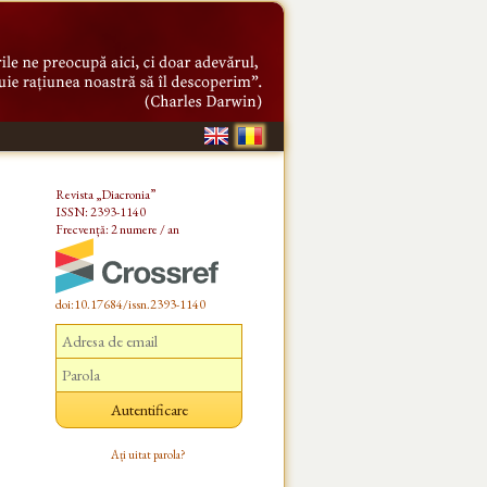
Revista „Diacronia”
ISSN: 2393-1140
Frecvență: 2 numere / an
doi:10.17684/issn.2393-1140
Ați uitat parola?