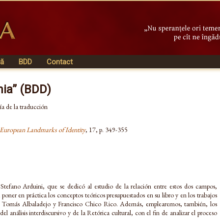
vă
BDD
Contact
nia” (BDD)
ría de la traducción
 European Landmarks of Identity
, 17, p. 349-355
 Stefano Arduini, que se dedicó al estudio de la relación entre estos dos campos,
poner en práctica los conceptos teóricos presupuestados en su libro y en los trabajos
, Tomás Albaladejo y Francisco Chico Rico. Además, emplearemos, también, los
del análisis interdiscursivo y de la Retórica cultural, con el fin de analizar el proceso