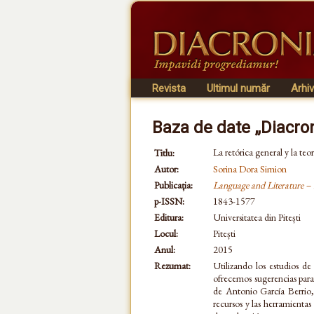
Revista
Ultimul număr
Arhi
Baza de date „Diacro
La retórica general y la teo
Titlu:
Autor:
Sorina Dora Simion
Publicația:
Language and Literature –
p-ISSN:
1843-1577
Editura:
Universitatea din Pitești
Locul:
Pitești
Anul:
2015
Rezumat:
Utilizando los estudios de
ofrecemos sugerencias para 
de Antonio García Berrio
recursos y las herramientas 