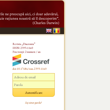
Revista „Diacronia”
ISSN: 2393-1140
Frecvență: 2 numere / an
doi:10.17684/issn.2393-1140
Ați uitat parola?