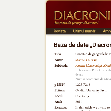
Revista
Ultimul număr
Arhi
Baza de date „Diacro
Cercetări de geografie ling
Titlu:
Autor:
Manuela Nevaci
Publicația:
Analele Universității „Ovid
In honorem Petre Gheorghe
de ani
Număr coordonat de Mioar
p-ISSN:
1223-7248
Editura:
Ovidius University Press
Locul:
Constanța
Anul:
2016
Rezumat:
In this article we intend t