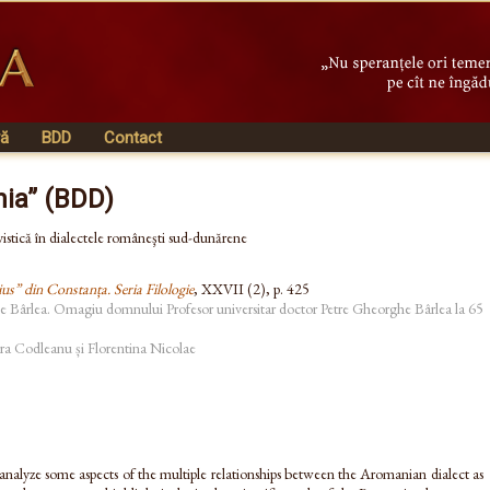
vă
BDD
Contact
nia” (BDD)
vistică în dialectele româneşti sud-dunărene
ius” din Constanța. Seria Filologie
, XXVII (2), p. 425
 Bârlea. Omagiu domnului Profesor universitar doctor Petre Gheorghe Bârlea la 65
a Codleanu și Florentina Nicolae
o analyze some aspects of the multiple relationships between the Aromanian dialect as