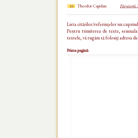
Theodor Capidan
Fărșeroții.
16
Lista citărilor/referințelor nu cuprin
Pentru trimiterea de texte, semnalar
textele, vă rugăm să folosiți adresa d
Prima pagină: