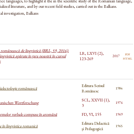
 languages, to highlight it the in the scientific study of the Romanian language,
alized literature, and by our recent field studies, carried out in the Balkans.
al investigation, Balkans
a românească de lingvistică (BRL, 59, 2016).
LR, LXVI (2),
pdf
ingvistică apărute în țara noastră în cursul
2017
html
123-269
6
Editura Scrisul
dialectologie românească
1984
Românesc
SCL, XXVII (1),
nischen Wortforschung
1976
3
ormelor verbale compuse în aromână
FD, VI, 155
1969
Editura Didactică
 în lingvistica romanică
1965
și Pedagogică