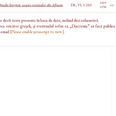
1929-
 Studiu lingvistic asupra românilor din Albania
DR, VI, 1-210
pdf
1930
de decît texte prezente în baza de date, nefiind deci exhaustivă.
ea oricăror greșeli, și eventualul refuz ca „Diacronia” să facă publice
e email
[Please enable javascript to view.]
.