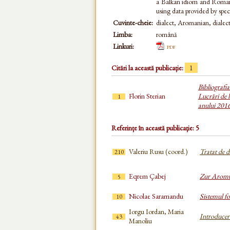
a Balkan idiom and Romance
using data provided by speci
Cuvinte-cheie:
dialect, Aromanian, dialect
Limba:
română
Linkuri:
pdf
Citări la această publicație:
1
Bibliografi
Florin Sterian
Lucrări de l
1
anului 201
Referințe în această publicație: 5
Valeriu Rusu (coord.)
Tratat de 
210
Eqrem Çabej
Zur Aromu
5
Nicolae Saramandu
Sistemul f
10
Iorgu Iordan, Maria
Introducere
43
Manoliu